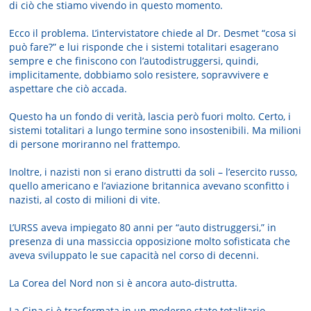
di ciò che stiamo vivendo in questo momento.
Ecco il problema. L’intervistatore chiede al Dr. Desmet “cosa si
può fare?” e lui risponde che i sistemi totalitari esagerano
sempre e che finiscono con l’autodistruggersi, quindi,
implicitamente, dobbiamo solo resistere, sopravvivere e
aspettare che ciò accada.
Questo ha un fondo di verità, lascia però fuori molto. Certo, i
sistemi totalitari a lungo termine sono insostenibili. Ma milioni
di persone moriranno nel frattempo.
Inoltre, i nazisti non si erano distrutti da soli – l’esercito russo,
quello americano e l’aviazione britannica avevano sconfitto i
nazisti, al costo di milioni di vite.
L’URSS aveva impiegato 80 anni per “auto distruggersi,” in
presenza di una massiccia opposizione molto sofisticata che
aveva sviluppato le sue capacità nel corso di decenni.
La Corea del Nord non si è ancora auto-distrutta.
La Cina si è trasformata in un moderno stato totalitario