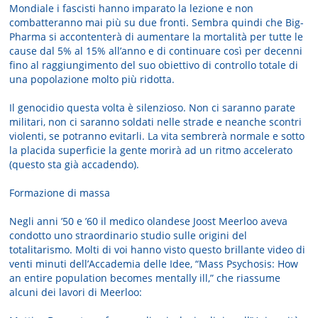
Mondiale i fascisti hanno imparato la lezione e non
combatteranno mai più su due fronti. Sembra quindi che Big-
Pharma si accontenterà di aumentare la mortalità per tutte le
cause dal 5% al 15% all’anno e di continuare così per decenni
fino al raggiungimento del suo obiettivo di controllo totale di
una popolazione molto più ridotta.
Il genocidio questa volta è silenzioso. Non ci saranno parate
militari, non ci saranno soldati nelle strade e neanche scontri
violenti, se potranno evitarli. La vita sembrerà normale e sotto
la placida superficie la gente morirà ad un ritmo accelerato
(questo sta già accadendo).
Formazione di massa
Negli anni ’50 e ’60 il medico olandese Joost Meerloo aveva
condotto uno straordinario studio sulle origini del
totalitarismo. Molti di voi hanno visto questo brillante video di
venti minuti dell’Accademia delle Idee, “Mass Psychosis: How
an entire population becomes mentally ill,” che riassume
alcuni dei lavori di Meerloo: