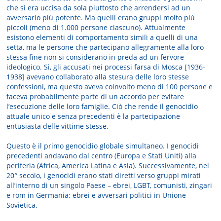
che si era uccisa da sola piuttosto che arrendersi ad un
avversario più potente. Ma quelli erano gruppi molto più
piccoli (meno di 1.000 persone ciascuno). Attualmente
esistono elementi di comportamento simili a quelli di una
setta, ma le persone che partecipano allegramente alla loro
stessa fine non si considerano in preda ad un fervore
ideologico. Sì, gli accusati nei processi farsa di Mosca [1936-
1938] avevano collaborato alla stesura delle loro stesse
confessioni, ma questo aveva coinvolto meno di 100 persone e
faceva probabilmente parte di un accordo per evitare
l’esecuzione delle loro famiglie. Ciò che rende il genocidio
attuale unico e senza precedenti è la partecipazione
entusiasta delle vittime stesse.
Questo è il primo genocidio globale simultaneo. I genocidi
precedenti andavano dal centro (Europa e Stati Uniti) alla
periferia (Africa, America Latina e Asia). Successivamente, nel
20° secolo, i genocidi erano stati diretti verso gruppi mirati
all’interno di un singolo Paese – ebrei, LGBT, comunisti, zingari
e rom in Germania; ebrei e avversari politici in Unione
Sovietica.