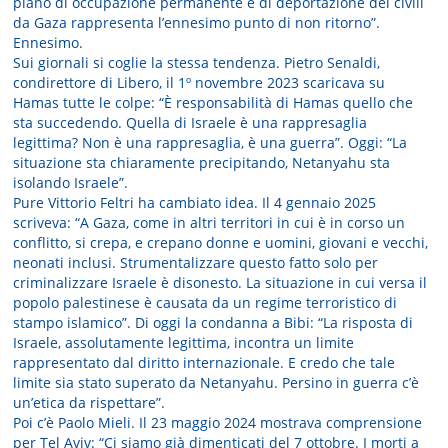
piano di occupazione permanente e di deportazione dei civili
da Gaza rappresenta l’ennesimo punto di non ritorno”.
Ennesimo.
Sui giornali si coglie la stessa tendenza. Pietro Senaldi,
condirettore di Libero, il 1º novembre 2023 scaricava su
Hamas tutte le colpe: “È responsabilità di Hamas quello che
sta succedendo. Quella di Israele è una rappresaglia
legittima? Non è una rappresaglia, è una guerra”. Oggi: “La
situazione sta chiaramente precipitando, Netanyahu sta
isolando Israele”.
Pure Vittorio Feltri ha cambiato idea. Il 4 gennaio 2025
scriveva: “A Gaza, come in altri territori in cui è in corso un
conflitto, si crepa, e crepano donne e uomini, giovani e vecchi,
neonati inclusi. Strumentalizzare questo fatto solo per
criminalizzare Israele è disonesto. La situazione in cui versa il
popolo palestinese è causata da un regime terroristico di
stampo islamico”. Di oggi la condanna a Bibi: “La risposta di
Israele, assolutamente legittima, incontra un limite
rappresentato dal diritto internazionale. E credo che tale
limite sia stato superato da Netanyahu. Persino in guerra c’è
un’etica da rispettare”.
Poi c’è Paolo Mieli. Il 23 maggio 2024 mostrava comprensione
per Tel Aviv: “Ci siamo già dimenticati del 7 ottobre. I morti a