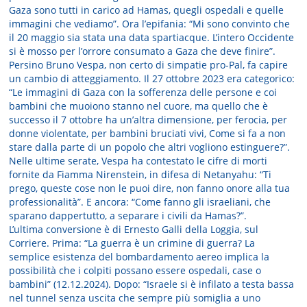
Gaza sono tutti in carico ad Hamas, quegli ospedali e quelle
immagini che vediamo”. Ora l’epifania: “Mi sono convinto che
il 20 maggio sia stata una data spartiacque. L’intero Occidente
si è mosso per l’orrore consumato a Gaza che deve finire”.
Persino Bruno Vespa, non certo di simpatie pro-Pal, fa capire
un cambio di atteggiamento. Il 27 ottobre 2023 era categorico:
“Le immagini di Gaza con la sofferenza delle persone e coi
bambini che muoiono stanno nel cuore, ma quello che è
successo il 7 ottobre ha un’altra dimensione, per ferocia, per
donne violentate, per bambini bruciati vivi, Come si fa a non
stare dalla parte di un popolo che altri vogliono estinguere?”.
Nelle ultime serate, Vespa ha contestato le cifre di morti
fornite da Fiamma Nirenstein, in difesa di Netanyahu: “Ti
prego, queste cose non le puoi dire, non fanno onore alla tua
professionalità”. E ancora: “Come fanno gli israeliani, che
sparano dappertutto, a separare i civili da Hamas?”.
L’ultima conversione è di Ernesto Galli della Loggia, sul
Corriere. Prima: “La guerra è un crimine di guerra? La
semplice esistenza del bombardamento aereo implica la
possibilità che i colpiti possano essere ospedali, case o
bambini” (12.12.2024). Dopo: “Israele si è infilato a testa bassa
nel tunnel senza uscita che sempre più somiglia a uno