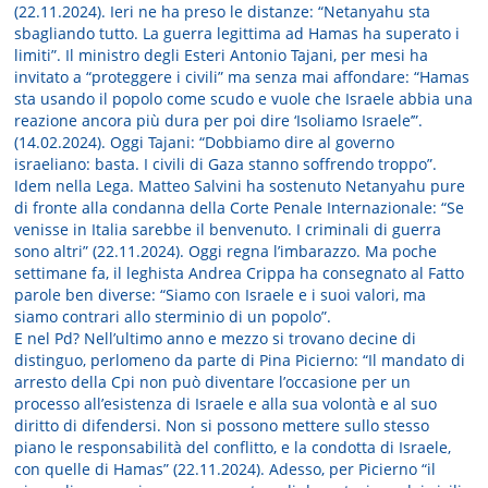
(22.11.2024). Ieri ne ha preso le distanze: “Netanyahu sta
sbagliando tutto. La guerra legittima ad Hamas ha superato i
limiti”. Il ministro degli Esteri Antonio Tajani, per mesi ha
invitato a “proteggere i civili” ma senza mai affondare: “Hamas
sta usando il popolo come scudo e vuole che Israele abbia una
reazione ancora più dura per poi dire ‘Isoliamo Israele’”.
(14.02.2024). Oggi Tajani: “Dobbiamo dire al governo
israeliano: basta. I civili di Gaza stanno soffrendo troppo”.
Idem nella Lega. Matteo Salvini ha sostenuto Netanyahu pure
di fronte alla condanna della Corte Penale Internazionale: “Se
venisse in Italia sarebbe il benvenuto. I criminali di guerra
sono altri” (22.11.2024). Oggi regna l’imbarazzo. Ma poche
settimane fa, il leghista Andrea Crippa ha consegnato al Fatto
parole ben diverse: “Siamo con Israele e i suoi valori, ma
siamo contrari allo sterminio di un popolo”.
E nel Pd? Nell’ultimo anno e mezzo si trovano decine di
distinguo, perlomeno da parte di Pina Picierno: “Il mandato di
arresto della Cpi non può diventare l’occasione per un
processo all’esistenza di Israele e alla sua volontà e al suo
diritto di difendersi. Non si possono mettere sullo stesso
piano le responsabilità del conflitto, e la condotta di Israele,
con quelle di Hamas” (22.11.2024). Adesso, per Picierno “il