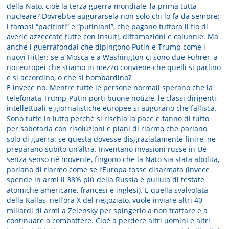
della Nato, cioè la terza guerra mondiale, la prima tutta
nucleare? Dovrebbe augurarsela non solo chi lo fa da sempre:
i famosi “pacifinti” e “putiniani”, che pagano tuttora il fio di
averle azzeccate tutte con insulti, diffamazioni e calunnie. Ma
anche i guerrafondai che dipingono Putin e Trump come i
nuovi Hitler: se a Mosca e a Washington ci sono due Führer, a
noi europei che stiamo in mezzo conviene che quelli si parlino
e si accordino, o che si bombardino?
E invece no. Mentre tutte le persone normali sperano che la
telefonata Trump-Putin porti buone notizie, le classi dirigenti,
intellettuali e giornalistiche europee si augurano che fallisca.
Sono tutte in lutto perché si rischia la pace e fanno di tutto
per sabotarla con risoluzioni e piani di riarmo che parlano
solo di guerra: se questa dovesse disgraziatamente finire, ne
preparano subito un’altra. Inventano invasioni russe in Ue
senza senso né movente, fingono che la Nato sia stata abolita,
parlano di riarmo come se l’Europa fosse disarmata (invece
spende in armi il 38% più della Russia e pullula di testate
atomiche americane, francesi e inglesi). E quella svalvolata
della Kallas, nell’ora X del negoziato, vuole inviare altri 40
miliardi di armi a Zelensky per spingerlo a non trattare e a
continuare a combattere. Cioè a perdere altri uomini e altri