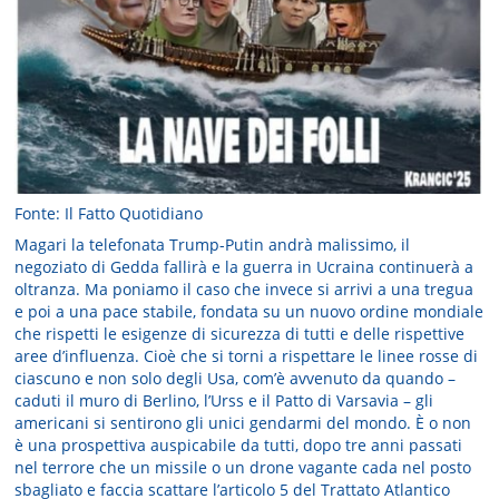
Fonte: Il Fatto Quotidiano
Magari la telefonata Trump-Putin andrà malissimo, il
negoziato di Gedda fallirà e la guerra in Ucraina continuerà a
oltranza. Ma poniamo il caso che invece si arrivi a una tregua
e poi a una pace stabile, fondata su un nuovo ordine mondiale
che rispetti le esigenze di sicurezza di tutti e delle rispettive
aree d’influenza. Cioè che si torni a rispettare le linee rosse di
ciascuno e non solo degli Usa, com’è avvenuto da quando –
caduti il muro di Berlino, l’Urss e il Patto di Varsavia – gli
americani si sentirono gli unici gendarmi del mondo. È o non
è una prospettiva auspicabile da tutti, dopo tre anni passati
nel terrore che un missile o un drone vagante cada nel posto
sbagliato e faccia scattare l’articolo 5 del Trattato Atlantico