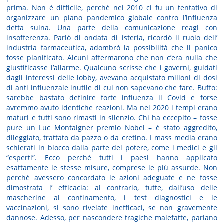
prima. Non è difficile, perché nel 2010 ci fu un tentativo di
organizzare un piano pandemico globale contro l’influenza
detta suina. Una parte della comunicazione reagì con
insofferenza. Parlò di ondata di isteria, ricordò il ruolo dell’
industria farmaceutica, adombrò la possibilità che il panico
fosse pianificato. Alcuni affermarono che non c’era nulla che
giustificasse l’allarme. Qualcuno scrisse che i governi, guidati
dagli interessi delle lobby, avevano acquistato milioni di dosi
di anti influenzale inutile di cui non sapevano che fare. Buffo:
sarebbe bastato definire forte influenza il Covid e forse
avremmo avuto identiche reazioni. Ma nel 2020 i tempi erano
maturi e tutti sono rimasti in silenzio. Chi ha eccepito – fosse
pure un Luc Montaigner premio Nobel – è stato aggredito,
dileggiato, trattato da pazzo o da cretino. I mass media erano
schierati in blocco dalla parte del potere, come i medici e gli
“esperti”. Ecco perché tutti i paesi hanno applicato
esattamente le stesse misure, comprese le più assurde. Non
perché avessero concordato le azioni adeguate e ne fosse
dimostrata l’ efficacia: al contrario, tutte, dall’uso delle
mascherine al confinamento, i test diagnostici e le
vaccinazioni, si sono rivelate inefficaci, se non gravemente
dannose. Adesso, per nascondere tragiche malefatte, parlano