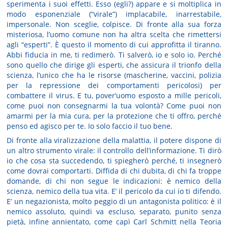
sperimenta i suoi effetti. Esso (egli?) appare e si moltiplica in
modo esponenziale (“virale”) implacabile, inarrestabile,
impersonale. Non sceglie, colpisce. Di fronte alla sua forza
misteriosa, l’uomo comune non ha altra scelta che rimettersi
agli “esperti”. È questo il momento di cui approfitta il tiranno.
Abbi fiducia in me, ti redimerò. Ti salverò, io e solo io. Perché
sono quello che dirige gli esperti, che assicura il trionfo della
scienza, l’unico che ha le risorse (mascherine, vaccini, polizia
per la repressione dei comportamenti pericolosi) per
combattere il virus. E tu, pover’uomo esposto a mille pericoli,
come puoi non consegnarmi la tua volontà? Come puoi non
amarmi per la mia cura, per la protezione che ti offro, perché
penso ed agisco per te. Io solo faccio il tuo bene.
Di fronte alla viralizzazione della malattia, il potere dispone di
un altro strumento virale: il controllo dell’informazione. Ti dirò
io che cosa sta succedendo, ti spiegherò perché, ti insegnerò
come dovrai comportarti. Diffida di chi dubita, di chi fa troppe
domande, di chi non segue le indicazioni: è nemico della
scienza, nemico della tua vita. E’ il pericolo da cui io ti difendo.
E’ un negazionista, molto peggio di un antagonista politico: è il
nemico assoluto, quindi va escluso, separato, punito senza
pietà, infine annientato, come capì Carl Schmitt nella Teoria