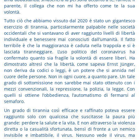
parente, il collega che non mi ha offerto come te la sua
volontà.
Tutto ciò che abbiamo vissuto dal 2020 è stato un gigantesco
esercizio di tirannia, particolarmente palpabile nelle società
occidentali che si vantavano di aver raggiunto livelli di libertà
individuale e benessere mai conosciuti dall’umanità. Il fatto
terribile è che la maggioranza è caduta nella trappola e si è
lasciata tiranneggiare. L’uso politico del coronavirus ha
confermato quanto sia fragile la volontà di essere liberi. Ha
dimostrato altresì che la libertà, come sapeva Ernst Jünger,
non deriva da codici o leggi, è un potere che si annida nel
cuore delle persone. Non in ogni cuore, a quanto pare. Un tale
grado di sottomissione non sarebbe mai stato ottenuto con i
mezzi convenzionali, la repressione, la polizia, la legge. Con
quelli si ottiene l’obbedienza, l’automatismo di fermarsi al
semaforo.
Un grado di tirannia così efficace e raffinato poteva essere
raggiunto solo con qualcosa che suscitasse la paura più
grande: perdere la salute e la vita. E non attraverso la violenza
diretta o la casualità sfortunata, bensì di fronte a un nemico
invisibile e imbattibile, il virus. Nessuno vede il virus, ma