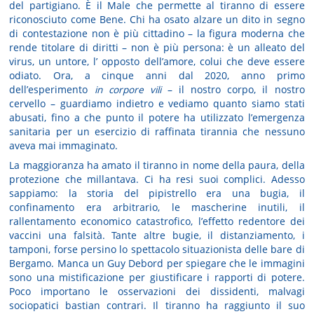
del partigiano. È il Male che permette al tiranno di essere
riconosciuto come Bene. Chi ha osato alzare un dito in segno
di contestazione non è più cittadino – la figura moderna che
rende titolare di diritti – non è più persona: è un alleato del
virus, un untore, l’ opposto dell’amore, colui che deve essere
odiato. Ora, a cinque anni dal 2020, anno primo
dell’esperimento
in corpore vili
– il nostro corpo, il nostro
cervello – guardiamo indietro e vediamo quanto siamo stati
abusati, fino a che punto il potere ha utilizzato l’emergenza
sanitaria per un esercizio di raffinata tirannia che nessuno
aveva mai immaginato.
La maggioranza ha amato il tiranno in nome della paura, della
protezione che millantava. Ci ha resi suoi complici. Adesso
sappiamo: la storia del pipistrello era una bugia, il
confinamento era arbitrario, le mascherine inutili, il
rallentamento economico catastrofico, l’effetto redentore dei
vaccini una falsità. Tante altre bugie, il distanziamento, i
tamponi, forse persino lo spettacolo situazionista delle bare di
Bergamo. Manca un Guy Debord per spiegare che le immagini
sono una mistificazione per giustificare i rapporti di potere.
Poco importano le osservazioni dei dissidenti, malvagi
sociopatici bastian contrari. Il tiranno ha raggiunto il suo