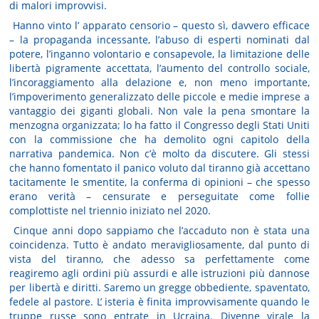
di malori improvvisi.
Hanno vinto l’ apparato censorio – questo sì, davvero efficace
– la propaganda incessante, l’abuso di esperti nominati dal
potere, l’inganno volontario e consapevole, la limitazione delle
libertà pigramente accettata, l’aumento del controllo sociale,
l’incoraggiamento alla delazione e, non meno importante,
l’impoverimento generalizzato delle piccole e medie imprese a
vantaggio dei giganti globali. Non vale la pena smontare la
menzogna organizzata; lo ha fatto il Congresso degli Stati Uniti
con la commissione che ha demolito ogni capitolo della
narrativa pandemica. Non c’è molto da discutere. Gli stessi
che hanno fomentato il panico voluto dal tiranno già accettano
tacitamente le smentite, la conferma di opinioni – che spesso
erano verità – censurate e perseguitate come follie
complottiste nel triennio iniziato nel 2020.
Cinque anni dopo sappiamo che l’accaduto non è stata una
coincidenza. Tutto è andato meravigliosamente, dal punto di
vista del tiranno, che adesso sa perfettamente come
reagiremo agli ordini più assurdi e alle istruzioni più dannose
per libertà e diritti. Saremo un gregge obbediente, spaventato,
fedele al pastore. L’ isteria è finita improvvisamente quando le
truppe russe sono entrate in Ucraina. Divenne virale la