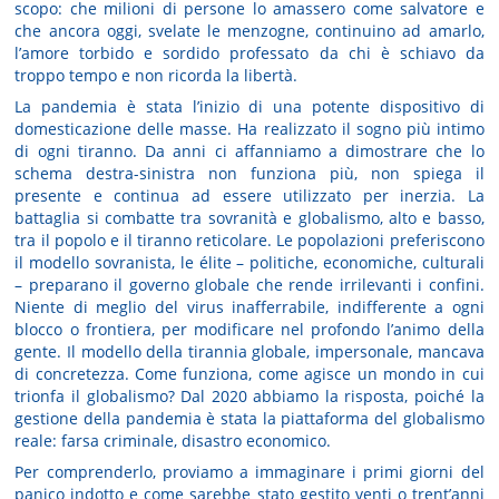
scopo: che milioni di persone lo amassero come salvatore e
che ancora oggi, svelate le menzogne, continuino ad amarlo,
l’amore torbido e sordido professato da chi è schiavo da
troppo tempo e non ricorda la libertà.
La pandemia è stata l’inizio di una potente dispositivo di
domesticazione delle masse. Ha realizzato il sogno più intimo
di ogni tiranno. Da anni ci affanniamo a dimostrare che lo
schema destra-sinistra non funziona più, non spiega il
presente e continua ad essere utilizzato per inerzia. La
battaglia si combatte tra sovranità e globalismo, alto e basso,
tra il popolo e il tiranno reticolare. Le popolazioni preferiscono
il modello sovranista, le élite – politiche, economiche, culturali
– preparano il governo globale che rende irrilevanti i confini.
Niente di meglio del virus inafferrabile, indifferente a ogni
blocco o frontiera, per modificare nel profondo l’animo della
gente. Il modello della tirannia globale, impersonale, mancava
di concretezza. Come funziona, come agisce un mondo in cui
trionfa il globalismo? Dal 2020 abbiamo la risposta, poiché la
gestione della pandemia è stata la piattaforma del globalismo
reale: farsa criminale, disastro economico.
Per comprenderlo, proviamo a immaginare i primi giorni del
panico indotto e come sarebbe stato gestito venti o trent’anni