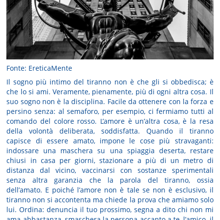
Fonte: EreticaMente
Il sogno più intimo del tiranno non è che gli si obbedisca; è
che lo si ami. Veramente, pienamente, più di ogni altra cosa. Il
suo sogno non è la disciplina. Facile da ottenere con la forza e
persino senza: al semaforo, per esempio, ci fermiamo tutti al
comando del colore rosso. L’amore è un’altra cosa, è la resa
della volontà deliberata, soddisfatta. Quando il tiranno
capisce di essere amato, impone le cose più stravaganti:
indossare una maschera su una spiaggia deserta, restare
chiusi in casa per giorni, stazionare a più di un metro di
distanza dal vicino, vaccinarsi con sostanze sperimentali
senza altra garanzia che la parola del tiranno, ossia
dell’amato. E poiché l’amore non è tale se non è esclusivo, il
tiranno non si accontenta ma chiede la prova che amiamo solo
lui. Ordina: denuncia il tuo prossimo, segna a dito chi non mi
ama abbastanza, smaschera la persona accanto a te, l’amico, il