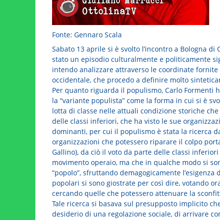
Fonte: Gennaro Scala
Sabato 13 aprile si è svolto l’incontro a Bologna di 
stato un episodio culturalmente e politicamente sign
intendo analizzare attraverso le coordinate fornite
occidentale, che procedo a definire molto sintetic
Per quanto riguarda il populismo, Carlo Formenti ha
la “variante populista” come la forma in cui si è svo
lotta di classe nelle attuali condizione storiche ch
delle classi inferiori, che ha visto le sue organizza
dominanti, per cui il populismo è stata la ricerca da 
organizzazioni che potessero riparare il colpo portat
Gallino), da ciò il voto da parte delle classi inferio
movimento operaio, ma che in qualche modo si son
“popolo”, sfruttando demagogicamente l’esigenza di 
popolari si sono giostrate per così dire, votando ora 
cercando quelle che potessero attenuare la sconfit
Tale ricerca si basava sul presupposto implicito che
desiderio di una regolazione sociale, di arrivare c