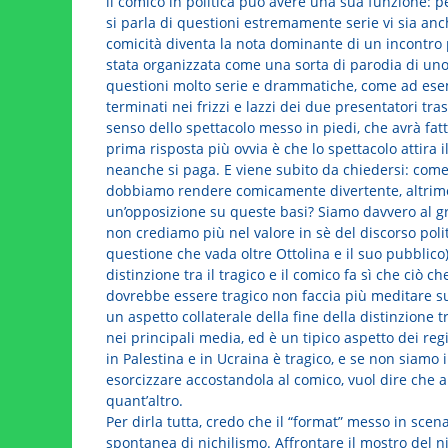
il comico in politica può avere una sua funzione:
si parla di questioni estremamente serie vi sia an
comicità diventa la nota dominante di un incontro 
stata organizzata come una sorta di parodia di uno 
questioni molto serie e drammatiche, come ad esemp
terminati nei frizzi e lazzi dei due presentatori tr
senso dello spettacolo messo in piedi, che avrà fa
prima risposta più ovvia è che lo spettacolo attira 
neanche si paga. E viene subito da chiedersi: come
dobbiamo rendere comicamente divertente, altrimen
un’opposizione su queste basi? Siamo davvero al gr
non crediamo più nel valore in sè del discorso pol
questione che vada oltre Ottolina e il suo pubblico)
distinzione tra il tragico e il comico fa sì che ciò
dovrebbe essere tragico non faccia più meditare su
un aspetto collaterale della fine della distinzione t
nei principali media, ed è un tipico aspetto dei re
in Palestina e in Ucraina è tragico, e se non siamo 
esorcizzare accostandola al comico, vuol dire che ab
quant’altro.
Per dirla tutta, credo che il “format” messo in sce
spontanea di nichilismo. Affrontare il mostro del n