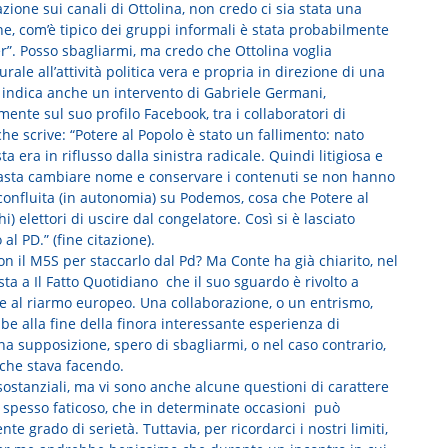
zione sui canali di Ottolina, non credo ci sia stata una
e, com’è tipico dei gruppi informali è stata probabilmente
r”. Posso sbagliarmi, ma credo che Ottolina voglia
urale all’attività politica vera e propria in direzione di una
 indica anche un intervento di Gabriele Germani,
ente sul suo profilo Facebook, tra i collaboratori di
he scrive: “Potere al Popolo è stato un fallimento: nato
era in riflusso dalla sinistra radicale. Quindi litigiosa e
basta cambiare nome e conservare i contenuti se non hanno
 confluita (in autonomia) su Podemos, cosa che Potere al
 elettori di uscire dal congelatore. Così si è lasciato
al PD.” (fine citazione).
n il M5S per staccarlo dal Pd? Ma Conte ha già chiarito, nel
sta a Il Fatto Quotidiano che il suo sguardo è rivolto a
ole al riarmo europeo. Una collaborazione, o un entrismo,
e alla fine della finora interessante esperienza di
una supposizione, spero di sbagliarmi, o nel caso contrario,
 che stava facendo.
ostanziali, ma vi sono anche alcune questioni di carattere
o spesso faticoso, che in determinate occasioni può
te grado di serietà. Tuttavia, per ricordarci i nostri limiti,