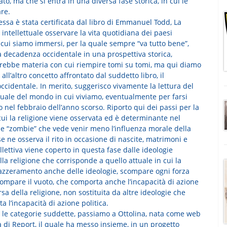
to, ma che si entra in una diversa fase storica, in cui le
re.
ssa è stata certificata dal libro di Emmanuel Todd, La
 intellettuale osservare la vita quotidiana dei paesi
n cui siamo immersi, per la quale sempre “va tutto bene”,
a decadenza occidentale in una prospettiva storica,
sarebbe materia con cui riempire tomi su tomi, ma qui diamo
ll’altro concetto affrontato dal suddetto libro, il
ccidentale. In merito, suggerisco vivamente la lettura del
ttuale del mondo in cui viviamo, eventualmente per farsi
o nel febbraio dell’anno scorso. Riporto qui dei passi per la
 cui la religione viene osservata ed è determinante nel
se “zombie” che vede venir meno l’influenza morale della
e ne osserva il rito in occasione di nascite, matrimoni e
llettiva viene coperto in questa fase dalle ideologie
la religione che corrisponde a quello attuale in cui la
l’azzeramento anche delle ideologie, scompare ogni forza
compare il vuoto, che comporta anche l’incapacità di azione
sa della religione, non sostituita da altre ideologie che
 l’incapacità di azione politica.
e le categorie suddette, passiamo a Ottolina, nata come web
ta di Report, il quale ha messo insieme, in un progetto