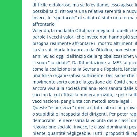
difficile e doloroso, ma se lo evitiamo, esso agis
possibilità di ritrovare una relativa serenità e nu
Invece, lo “spettacolo” di sabato è stato una forma
affrontarlo.
Volendo, la modalità Ottolina è meglio di quelli c
parole i vecchi valori, che invece non hanno più s
bisogna realmente affrontare il mostro altrimenti il
La via suicidaria intrapresa da Ottolina, non estra
anni ‘90 ad oggi, dall’inizio della “globalizzazione”,
si sono “suicidate”. Da Rifondazione, al M5S, ai pic
come la coalizione Italia Sovrana e Popolare, lanciat
una forza organizzativa sufficiente. Decisione che
movimento sorto contro la gestione del Covid che co
ancora viva alla società italiana. Non sanata dalle
vaccino la cui efficacia non era provata, e poi risult
vaccinazione, per giunta con metodi extra-legali.
Queste “esperienze” (non si è fatto altro che prova
o stupidità e incapacità dei dirigenti. Per poter rap
democratici è necessaria la volontà delle classi diri
regolazione sociale. Invece, le classi dominanti po
niente, quantité négligeable. Tutti i propositi di r