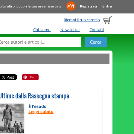
to altro. Scopri la tua area riservata:
Registrati
Entra
Riempi il tuo carrello
Chi siamo
Newsletter
Contatti
Ultime dalla Rassegna stampa
È l’esodo
Leggi subito