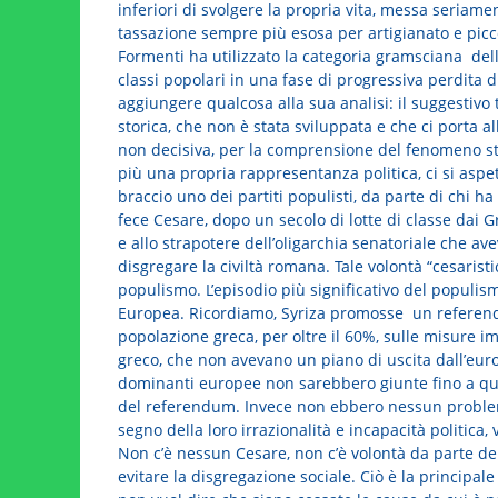
inferiori di svolgere la propria vita, messa seriame
tassazione sempre più esosa per artigianato e pic
Formenti ha utilizzato la categoria gramsciana de
classi popolari in una fase di progressiva perdita 
aggiungere qualcosa alla sua analisi: il suggestivo 
storica, che non è stata sviluppata e che ci porta a
non decisiva, per la comprensione del fenomeno sto
più una propria rappresentanza politica, ci si aspe
braccio uno dei partiti populisti, da parte di chi ha
fece Cesare, dopo un secolo di lotte di classe dai Gr
e allo strapotere dell’oligarchia senatoriale che 
disgregare la civiltà romana. Tale volontà “cesaristi
populismo. L’episodio più significativo del populism
Europea. Ricordiamo, Syriza promosse un referendu
popolazione greca, per oltre il 60%, sulle misure 
greco, che non avevano un piano di uscita dall’euro
dominanti europee non sarebbero giunte fino a quel l
del referendum. Invece non ebbero nessun problem
segno della loro irrazionalità e incapacità politica
Non c’è nessun Cesare, non c’è volontà da parte del
evitare la disgregazione sociale. Ciò è la principal