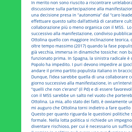
In merito non sono riuscito a riscontrare un’elabora
discussione sulla partecipazione alla manifestazion
una decisione presa in “autonomia” dal “caro leade
effettuare questo salto dall’attività di carattere cult
collaborazione più o meno organica con il M5S. Lo
successivo alla manifestazione, condiviso pubblicam
Ottolina quello con maggiore inclinazione teorica, c
oltre tempo massimo (2017) quando la fase populista 
già vecchia, immersa in dinamiche tossiche: non 
funzionato prima. In Spagna, la sinistra radicale è
Popolo ha impedito. I puri devono impedire ai (pochi)
andare il primo partito populista italiano in braccio 
Dunque, l’idea sarebbe quella di una collaborare co
giorno successivo alla manifestazione, in un’intervi
“quelli che non c’erano” (il Pd) e di essere favorev
con il M5S sarebbe un salto nel vuoto che porterebb
Ottolina. La mia, allo stato dei fatti, è ovviamente 
mi auguro che Ottolina torni indietro a fare quello
Questo per quanto riguarda le questioni politiche s
formale. Nella lotta politica si richiede un impegn
diventare rischioso, per cui è necessario un sufficien