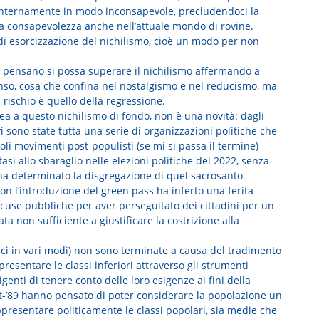
ce internamente in modo inconsapevole, precludendoci la
ova consapevolezza anche nell’attuale mondo di rovine.
 di esorcizzazione del nichilismo, cioè un modo per non
he pensano si possa superare il nichilismo affermando a
enso, cosa che confina nel nostalgismo e nel reducismo, ma
 rischio è quello della regressione.
nea a questo nichilismo di fondo, non è una novità: dagli
 vi sono state tutta una serie di organizzazioni politiche che
coli movimenti post-populisti (se mi si passa il termine)
asi allo sbaraglio nelle elezioni politiche del 2022, senza
 ha determinato la disgregazione di quel sacrosanto
n l’introduzione del green pass ha inferto una ferita
 scuse pubbliche per aver perseguitato dei cittadini per un
ata non sufficiente a giustificare la costrizione alla
rci in vari modi) non sono terminate a causa del tradimento
presentare le classi inferiori attraverso gli strumenti
genti di tenere conto delle loro esigenze ai fini della
st-’89 hanno pensato di poter considerare la popolazione un
appresentare politicamente le classi popolari, sia medie che