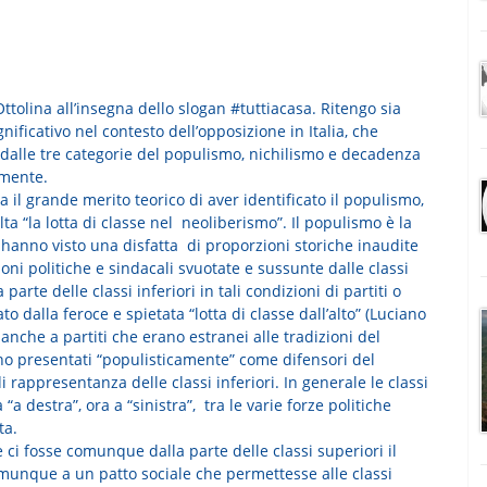
Ottolina all’insegna dello slogan #tuttiacasa. Ritengo sia
ificativo nel contesto dell’opposizione in Italia, che
 dalle tre categorie del populismo, nichilismo e decadenza
amente.
 il grande merito teorico di aver identificato il populismo,
lta “la lotta di classe nel neoliberismo”. Il populismo è la
e hanno visto una disfatta di proporzioni storiche inaudite
zioni politiche e sindacali svuotate e sussunte dalle classi
parte delle classi inferiori in tali condizioni di partiti o
o dalla feroce e spietata “lotta di classe dall’alto” (Luciano
ri anche a partiti che erano estranei alle tradizioni del
o presentati “populisticamente” come difensori del
rappresentanza delle classi inferiori. In generale le classi
“a destra”, ora a “sinistra”, tra le varie forze politiche
ta.
 ci fosse comunque dalla parte delle classi superiori il
omunque a un patto sociale che permettesse alle classi