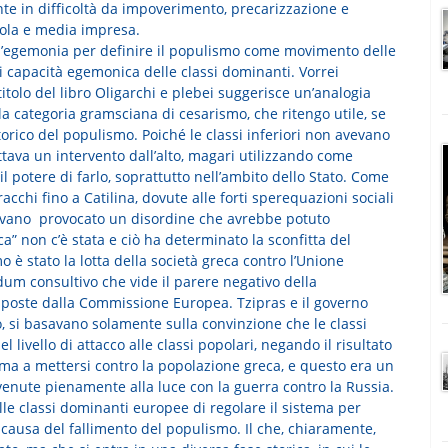
nte in difficoltà da impoverimento, precarizzazione e
cola e media impresa.
ll’egemonia per definire il populismo come movimento delle
di capacità egemonica delle classi dominanti. Vorrei
titolo del libro Oligarchi e plebei suggerisce un’analogia
lla categoria gramsciana di cesarismo, che ritengo utile, se
rico del populismo. Poiché le classi inferiori non avevano
ttava un intervento dall’alto, magari utilizzando come
 il potere di farlo, soprattutto nell’ambito dello Stato. Come
acchi fino a Catilina, dovute alle forti sperequazioni sociali
avevano provocato un disordine che avrebbe potuto
ca” non c’è stata e ciò ha determinato la sconfitta del
o è stato la lotta della società greca contro l’Unione
m consultivo che vide il parere negativo della
imposte dalla Commissione Europea. Tzipras e il governo
, si basavano solamente sulla convinzione che le classi
ivello di attacco alle classi popolari, negando il risultato
a a mettersi contro la popolazione greca, e questo era un
, venute pienamente alla luce con la guerra contro la Russia.
le classi dominanti europee di regolare il sistema per
e causa del fallimento del populismo. Il che, chiaramente,