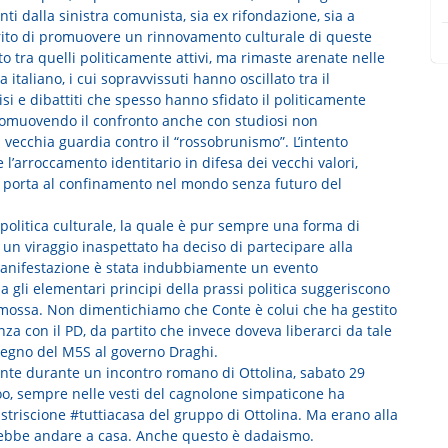
ti dalla sinistra comunista, sia ex rifondazione, sia a
erito di promuovere un rinnovamento culturale di queste
 tra quelli politicamente attivi, ma rimaste arenate nelle
taliano, i cui sopravvissuti hanno oscillato tra il
i e dibattiti che spesso hanno sfidato il politicamente
, promuovendo il confronto anche con studiosi non
 vecchia guardia contro il “rossobrunismo”. L’intento
 l’arroccamento identitario in difesa dei vecchi valori,
he porta al confinamento nel mondo senza futuro del
politica culturale, la quale è pur sempre una forma di
on un viraggio inaspettato ha deciso di partecipare alla
manifestazione è stata indubbiamente un evento
a gli elementari principi della prassi politica suggeriscono
romossa. Non dimentichiamo che Conte è colui che ha gestito
za con il PD, da partito che invece doveva liberarci da tale
sostegno del M5S al governo Draghi.
nte durante un incontro romano di Ottolina, sabato 29
o, sempre nelle vesti del cagnolone simpaticone ha
 striscione #tuttiacasa del gruppo di Ottolina. Ma erano alla
rebbe andare a casa. Anche questo è dadaismo.