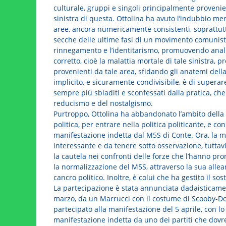
culturale, gruppi e singoli principalmente provenien
sinistra di questa. Ottolina ha avuto l’indubbio m
aree, ancora numericamente consistenti, soprattutto
secche delle ultime fasi di un movimento comunista i
rinnegamento e l’identitarismo, promuovendo analis
corretto, cioè la malattia mortale di tale sinistra
provenienti da tale area, sfidando gli anatemi della
implicito, e sicuramente condivisibile, è di superare
sempre più sbiaditi e sconfessati dalla pratica, c
reducismo e del nostalgismo.
Purtroppo, Ottolina ha abbandonato l’ambito della 
politica, per entrare nella politica politicante, e c
manifestazione indetta dal M5S di Conte. Ora, la 
interessante e da tenere sotto osservazione, tuttavi
la cautela nei confronti delle forze che l’hanno p
la normalizzazione del M5S, attraverso la sua allean
cancro politico. Inoltre, è colui che ha gestito il 
La partecipazione è stata annunciata dadaisticame
marzo, da un Marrucci con il costume di Scooby-Do
partecipato alla manifestazione del 5 aprile, con lo
manifestazione indetta da uno dei partiti che dov