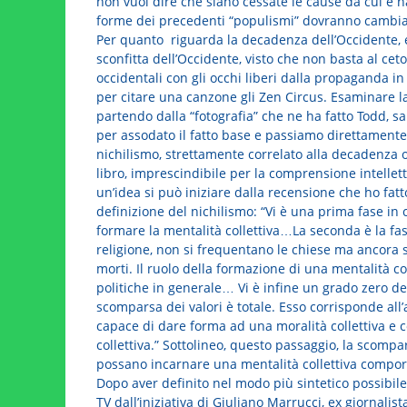
non vuol dire che siano cessate le cause da cui è na
forme dei precedenti “populismi” dovranno cambia
Per quanto riguarda la decadenza dell’Occidente, e
sconfitta dell’Occidente, visto che non basta al ceto
occidentali con gli occhi liberi dalla propaganda i
per citare una canzone gli Zen Circus. Esaminare l
partendo dalla “fotografia” che ne ha fatto Todd, 
per assodato il fatto base e passiamo direttamente a
nichilismo, strettamente correlato alla decadenza o
libro, imprescindibile per la comprensione intelle
un’idea si può iniziare dalla recensione che ho fatt
definizione del nichilismo: “Vi è una prima fase in
formare la mentalità collettiva…La seconda è la fa
religione, non si frequentano le chiese ma ancora s
morti. Il ruolo della formazione di una mentalità co
politiche in generale… Vi è infine un grado zero del
scomparsa dei valori è totale. Esso corrisponde al
capace di dare forma ad una moralità collettiva e 
collettiva.” Sottolineo, questo passaggio, la scompar
possano incarnare una mentalità collettiva comporta
Dopo aver definito nel modo più sintetico possibil
TV dall’iniziativa di Giuliano Marrucci, ex giornalis