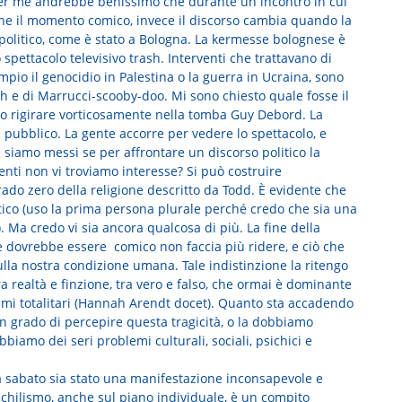
 per me andrebbe benissimo che durante un incontro in cui
che il momento comico, invece il discorso cambia quando la
politico, come è stato a Bologna. La kermesse bolognese è
spettacolo televisivo trash. Interventi che trattavano di
io il genocidio in Palestina o la guerra in Ucraina, sono
ash e di Marrucci-scooby-doo. Mi sono chiesto quale fosse il
tto rigirare vorticosamente nella tomba Guy Debord. La
il pubblico. La gente accorre per vedere lo spettacolo, e
 siamo messi se per affrontare un discorso politico la
ti non vi troviamo interesse? Si può costruire
ado zero della religione descritto da Todd. È evidente che
itico (uso la prima persona plurale perché credo che sia una
. Ma credo vi sia ancora qualcosa di più. La fine della
 che dovrebbe essere comico non faccia più ridere, e ciò che
lla nostra condizione umana. Tale indistinzione la ritengo
ra realtà e finzione, tra vero e falso, che ormai è dominante
gimi totalitari (Hannah Arendt docet). Quanto sta accadendo
in grado di percepire questa tragicità, o la dobbiamo
biamo dei seri problemi culturali, sociali, psichici e
na sabato sia stato una manifestazione inconsapevole e
ichilismo, anche sul piano individuale, è un compito