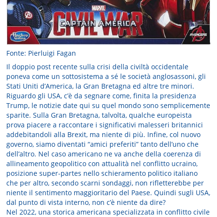
Fonte: Pierluigi Fagan
Il doppio post recente sulla crisi della civiltà occidentale
poneva come un sottosistema a sé le società anglosassoni, gli
Stati Uniti d’America, la Gran Bretagna ed altre tre minori.
Riguardo gli USA, c’è da segnare come, finita la presidenza
Trump, le notizie date qui su quel mondo sono semplicemente
sparite. Sulla Gran Bretagna, talvolta, qualche europeista
prova piacere a raccontare i significativi malesseri britannici
addebitandoli alla Brexit, ma niente di più. Infine, col nuovo
governo, siamo diventati “amici preferiti” tanto dell’uno che
dell’altro. Nel caso americano ne va anche della coerenza di
allineamento geopolitico con attualità nel conflitto ucraino,
posizione super-partes nello schieramento politico italiano
che per altro, secondo scarni sondaggi, non rifletterebbe per
niente il sentimento maggioritario del Paese. Quindi sugli USA,
dal punto di vista interno, non c’è niente da dire?
Nel 2022, una storica americana specializzata in conflitto civile