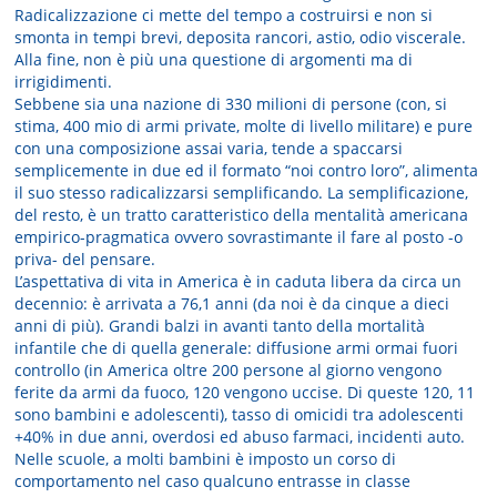
Radicalizzazione ci mette del tempo a costruirsi e non si
smonta in tempi brevi, deposita rancori, astio, odio viscerale.
Alla fine, non è più una questione di argomenti ma di
irrigidimenti.
Sebbene sia una nazione di 330 milioni di persone (con, si
stima, 400 mio di armi private, molte di livello militare) e pure
con una composizione assai varia, tende a spaccarsi
semplicemente in due ed il formato “noi contro loro”, alimenta
il suo stesso radicalizzarsi semplificando. La semplificazione,
del resto, è un tratto caratteristico della mentalità americana
empirico-pragmatica ovvero sovrastimante il fare al posto -o
priva- del pensare.
L’aspettativa di vita in America è in caduta libera da circa un
decennio: è arrivata a 76,1 anni (da noi è da cinque a dieci
anni di più). Grandi balzi in avanti tanto della mortalità
infantile che di quella generale: diffusione armi ormai fuori
controllo (in America oltre 200 persone al giorno vengono
ferite da armi da fuoco, 120 vengono uccise. Di queste 120, 11
sono bambini e adolescenti), tasso di omicidi tra adolescenti
+40% in due anni, overdosi ed abuso farmaci, incidenti auto.
Nelle scuole, a molti bambini è imposto un corso di
comportamento nel caso qualcuno entrasse in classe