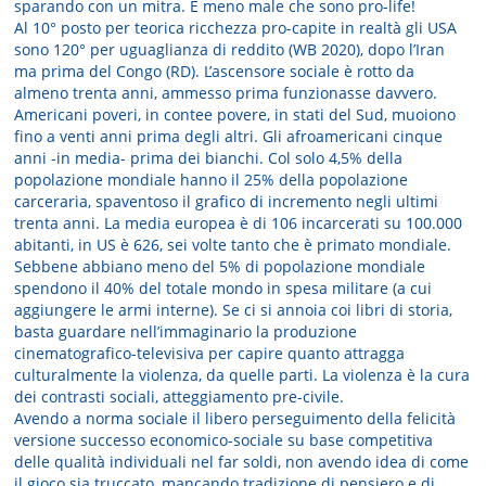
sparando con un mitra. E meno male che sono pro-life!
Al 10° posto per teorica ricchezza pro-capite in realtà gli USA
sono 120° per uguaglianza di reddito (WB 2020), dopo l’Iran
ma prima del Congo (RD). L’ascensore sociale è rotto da
almeno trenta anni, ammesso prima funzionasse davvero.
Americani poveri, in contee povere, in stati del Sud, muoiono
fino a venti anni prima degli altri. Gli afroamericani cinque
anni -in media- prima dei bianchi. Col solo 4,5% della
popolazione mondiale hanno il 25% della popolazione
carceraria, spaventoso il grafico di incremento negli ultimi
trenta anni. La media europea è di 106 incarcerati su 100.000
abitanti, in US è 626, sei volte tanto che è primato mondiale.
Sebbene abbiano meno del 5% di popolazione mondiale
spendono il 40% del totale mondo in spesa militare (a cui
aggiungere le armi interne). Se ci si annoia coi libri di storia,
basta guardare nell’immaginario la produzione
cinematografico-televisiva per capire quanto attragga
culturalmente la violenza, da quelle parti. La violenza è la cura
dei contrasti sociali, atteggiamento pre-civile.
Avendo a norma sociale il libero perseguimento della felicità
versione successo economico-sociale su base competitiva
delle qualità individuali nel far soldi, non avendo idea di come
il gioco sia truccato, mancando tradizione di pensiero e di