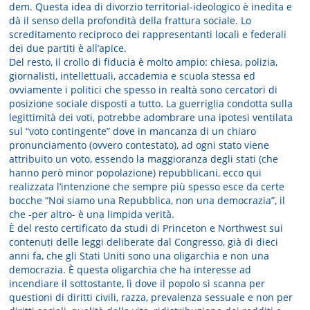
dem. Questa idea di divorzio territorial-ideologico è inedita e
dà il senso della profondità della frattura sociale. Lo
screditamento reciproco dei rappresentanti locali e federali
dei due partiti è all’apice.
Del resto, il crollo di fiducia è molto ampio: chiesa, polizia,
giornalisti, intellettuali, accademia e scuola stessa ed
ovviamente i politici che spesso in realtà sono cercatori di
posizione sociale disposti a tutto. La guerriglia condotta sulla
legittimità dei voti, potrebbe adombrare una ipotesi ventilata
sul “voto contingente” dove in mancanza di un chiaro
pronunciamento (ovvero contestato), ad ogni stato viene
attribuito un voto, essendo la maggioranza degli stati (che
hanno però minor popolazione) repubblicani, ecco qui
realizzata l’intenzione che sempre più spesso esce da certe
bocche “Noi siamo una Repubblica, non una democrazia”, il
che -per altro- è una limpida verità.
È del resto certificato da studi di Princeton e Northwest sui
contenuti delle leggi deliberate dal Congresso, già di dieci
anni fa, che gli Stati Uniti sono una oligarchia e non una
democrazia. È questa oligarchia che ha interesse ad
incendiare il sottostante, lì dove il popolo si scanna per
questioni di diritti civili, razza, prevalenza sessuale e non per