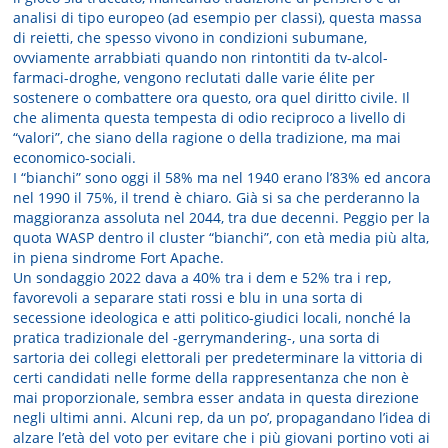
analisi di tipo europeo (ad esempio per classi), questa massa
di reietti, che spesso vivono in condizioni subumane,
ovviamente arrabbiati quando non rintontiti da tv-alcol-
farmaci-droghe, vengono reclutati dalle varie élite per
sostenere o combattere ora questo, ora quel diritto civile. Il
che alimenta questa tempesta di odio reciproco a livello di
“valori”, che siano della ragione o della tradizione, ma mai
economico-sociali.
I “bianchi” sono oggi il 58% ma nel 1940 erano l’83% ed ancora
nel 1990 il 75%, il trend è chiaro. Già si sa che perderanno la
maggioranza assoluta nel 2044, tra due decenni. Peggio per la
quota WASP dentro il cluster “bianchi”, con età media più alta,
in piena sindrome Fort Apache.
Un sondaggio 2022 dava a 40% tra i dem e 52% tra i rep,
favorevoli a separare stati rossi e blu in una sorta di
secessione ideologica e atti politico-giudici locali, nonché la
pratica tradizionale del -gerrymandering-, una sorta di
sartoria dei collegi elettorali per predeterminare la vittoria di
certi candidati nelle forme della rappresentanza che non è
mai proporzionale, sembra esser andata in questa direzione
negli ultimi anni. Alcuni rep, da un po’, propagandano l’idea di
alzare l’età del voto per evitare che i più giovani portino voti ai