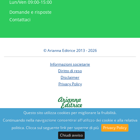
Lun/Ven 09:00-15:00
Domande e risposte
Contattaci
© Arianna Editrice 2013 - 2026
Informazioni societarie
Diritto di reso
Disclaimer
Privacy Policy
Questo sito utilizza cookies per migliorare la fruibilità.
Continuando nella navigazione consentirai all'utilizzo dei cookie e alla relativa
Benessere e conoscenza dal 1987
politica. Clicca sul seguente link per saperne di più
Privacy Policy
Sviluppato da
Nimaia
Chiudi avviso