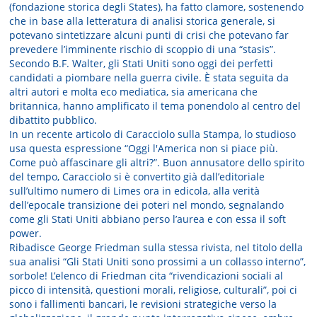
(fondazione storica degli States), ha fatto clamore, sostenendo
che in base alla letteratura di analisi storica generale, si
potevano sintetizzare alcuni punti di crisi che potevano far
prevedere l’imminente rischio di scoppio di una “stasis”.
Secondo B.F. Walter, gli Stati Uniti sono oggi dei perfetti
candidati a piombare nella guerra civile. È stata seguita da
altri autori e molta eco mediatica, sia americana che
britannica, hanno amplificato il tema ponendolo al centro del
dibattito pubblico.
In un recente articolo di Caracciolo sulla Stampa, lo studioso
usa questa espressione “Oggi l'America non si piace più.
Come può affascinare gli altri?”. Buon annusatore dello spirito
del tempo, Caracciolo si è convertito già dall’editoriale
sull’ultimo numero di Limes ora in edicola, alla verità
dell’epocale transizione dei poteri nel mondo, segnalando
come gli Stati Uniti abbiano perso l’aurea e con essa il soft
power.
Ribadisce George Friedman sulla stessa rivista, nel titolo della
sua analisi “Gli Stati Uniti sono prossimi a un collasso interno”,
sorbole! L’elenco di Friedman cita “rivendicazioni sociali al
picco di intensità, questioni morali, religiose, culturali”, poi ci
sono i fallimenti bancari, le revisioni strategiche verso la