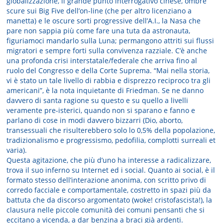
globalizzazione, il grande punto interrogativo cinese, ombre
scure sui Big Five dell’on-line (che per altro licenziano a
manetta) e le oscure sorti progressive dell’A.I., la Nasa che
pare non sappia più come fare una tuta da astronauta,
figuriamoci mandarlo sulla Luna; permangono attriti sui flussi
migratori e sempre forti sulla convivenza razziale. C’è anche
una profonda crisi interstatale/federale che arriva fino al
ruolo del Congresso e della Corte Suprema. “Mai nella storia,
vi è stato un tale livello di rabbia e disprezzo reciproco tra gli
americani”, è la nota inquietante di Friedman. Se ne danno
davvero di santa ragione su questo e su quello a livelli
veramente pre-isterici, quando non si sparano e fanno e
parlano di cose in modi davvero bizzarri (Dio, aborto,
transessuali che risulterebbero solo lo 0,5% della popolazione,
tradizionalismo e progressismo, pedofilia, complotti surreali et
varia).
Questa agitazione, che più d’uno ha interesse a radicalizzare,
trova il suo inferno su Internet ed i social. Quanto ai social, è il
formato stesso dell’interazione anonima, con scritto privo di
corredo facciale e comportamentale, costretto in spazi più da
battuta che da discorso argomentato (woke! cristofascista!), la
clausura nelle piccole comunità dei comuni pensanti che si
eccitano a vicenda, a dar benzina a braci già ardenti.