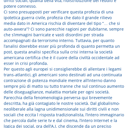
diritti sociali, qualità della vita, ridistribuzione dei redditi e
potere connesso.
Ci sono presupposti per verificare questa profezia di una
ipotetica guerra civile, profezia che dato il grande rilievo
media dato in America rischia di diventare del tipo “… che si
auto-avvera”? Ci sono parecchie ragioni per dubitarne, sempre
che s’immagini barricate e vasti disordini per strada
accompagnati da terrorismo interno. Tuttavia, per quanto
l’analisi dovrebbe esser più profonda di quanto permetta un
post, questa analisi specifica sulla crisi interna la società
americana certifica che è il cuore della civiltà occidentale ad
esser in crisi profonda.
Per questo agli europei si consiglierebbe di allentare i legami
trans-atlantici, gli americani sono destinati ad una continuata
contrazione di potenza mondiale mentre all’interno danno
sempre più di matto su tutto tranne che sul continuo aumento
delle diseguaglianze, malattia mortale per ogni società.
Parecchia della fenomenologia perversa qui brevemente
descritta, ha già contagiato le nostre società. Dal globalismo-
neoliberale alla lagna unidimensionale sui diritti civili e non
sociali che eccita l risposta tradizionalista, l’intero immaginario
che percola dalle serie tv e dal cinema, l’intero Internet e la
logica dei social, ora dell’A.I. che discende da un preciso