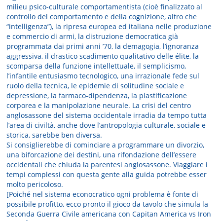
milieu psico-culturale comportamentista (cioè finalizzato al
controllo del comportamento e della cognizione, altro che
“intelligenza”), la ripresa europea ed italiana nelle produzione
e commercio di armi, la distruzione democratica già
programmata dai primi anni ’70, la demagogia, l’ignoranza
aggressiva, il drastico scadimento qualitativo delle élite, la
scomparsa della funzione intellettuale, il semplicismo,
l’infantile entusiasmo tecnologico, una irrazionale fede sul
ruolo della tecnica, le epidemie di solitudine sociale e
depressione, la farmaco-dipendenza, la plastificazione
corporea e la manipolazione neurale. La crisi del centro
anglosassone del sistema occidentale irradia da tempo tutta
l’area di civiltà, anche dove l’antropologia culturale, sociale e
storica, sarebbe ben diversa.
Si consiglierebbe di cominciare a programmare un divorzio,
una biforcazione dei destini, una rifondazione dell’essere
occidentali che chiuda la parentesi anglosassone. Viaggiare i
tempi complessi con questa gente alla guida potrebbe esser
molto pericoloso.
[Poiché nel sistema econocratico ogni problema è fonte di
possibile profitto, ecco pronto il gioco da tavolo che simula la
Seconda Guerra Civile americana con Capitan America vs Iron