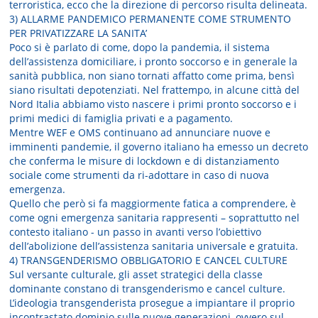
terroristica, ecco che la direzione di percorso risulta delineata.
3) ALLARME PANDEMICO PERMANENTE COME STRUMENTO
PER PRIVATIZZARE LA SANITA’
Poco si è parlato di come, dopo la pandemia, il sistema
dell’assistenza domiciliare, i pronto soccorso e in generale la
sanità pubblica, non siano tornati affatto come prima, bensì
siano risultati depotenziati. Nel frattempo, in alcune città del
Nord Italia abbiamo visto nascere i primi pronto soccorso e i
primi medici di famiglia privati e a pagamento.
Mentre WEF e OMS continuano ad annunciare nuove e
imminenti pandemie, il governo italiano ha emesso un decreto
che conferma le misure di lockdown e di distanziamento
sociale come strumenti da ri-adottare in caso di nuova
emergenza.
Quello che però si fa maggiormente fatica a comprendere, è
come ogni emergenza sanitaria rappresenti – soprattutto nel
contesto italiano - un passo in avanti verso l’obiettivo
dell’abolizione dell’assistenza sanitaria universale e gratuita.
4) TRANSGENDERISMO OBBLIGATORIO E CANCEL CULTURE
Sul versante culturale, gli asset strategici della classe
dominante constano di transgenderismo e cancel culture.
L’ideologia transgenderista prosegue a impiantare il proprio
incontrastato dominio sulle nuove generazioni, ovvero sul