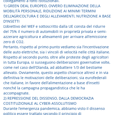
collegamenti a fonti istituzionali.
1) GREEN DEAL EUROPEO, OVVERO ELIMINAZIONE DELLA
MOBILITÀ PERSONALE, RIDUZIONE AI MINIMI TERMINI
DELL’AGRICOLTURA E DEGLI ALLEVAMENTI, NUTRIZIONE A BASE
D’INSETTI
L’obiettivo del WEF e sottoscritto dalla UE consta del ridurre
del 75% il numero di automobili in proprietà privata e semi-
azzerare agricoltura e allevamenti per arrivare all’emissione
zero di CO2.
Pertanto, rispetto al primo punto vediamo sia l’incentivazione
delle auto elettriche, sia i vincoli di velocità nelle città italiane.
Rispetto al secondo punto, oltre alle proteste degli agricoltori
in tutta Europa, si susseguono deliberazioni governative volte,
come nel caso dell’Olanda, ad abbattere 1/3 del bestiame
allevato. Ovviamente, questo aspetto chiarisce altresì e in via
definitiva le motivazioni delle deliberazioni, sia eurofederali
che italiane, in favore dell’alimentazione a base d’insetti
nonché la campagna propagandistica che le ha
accompagnate.
2) REPRESSIONE DEL DISSENSO, DALLA DEMOCRAZIA
COSTITUZIONALE AL CYBER-ASSOLUTISMO
Durante l’emergenza pandemica, abbiamo visto il dissenso
politico essere trattato secondo il principio di