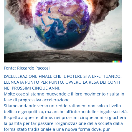
Fonte: Riccardo Paccosi
L’ACELLERAZIONE FINALE CHE IL POTERE STA EFFETTUANDO,
ELENCATA PUNTO PER PUNTO. OVVERO LA RESA DEI CONTI
NEI PROSSIMI CINQUE ANNI.
Molte cose si stanno muovendo e il loro movimento risulta in
fase di progressiva accelerazione.
Stiamo andando verso un redde rationem non solo a livello
bellico e geopolitico, ma anche all’interno delle singole società.
Rispetto a queste ultime, nei prossimi cinque anni si giocherà
la partita per far passare l’organizzazione della società dalla
forma-stato tradizionale a una nuova forma dove, pur