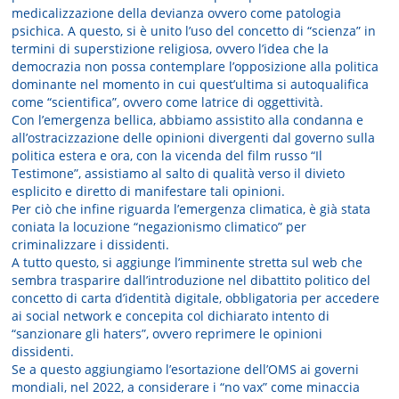
medicalizzazione della devianza ovvero come patologia
psichica. A questo, si è unito l’uso del concetto di “scienza” in
termini di superstizione religiosa, ovvero l’idea che la
democrazia non possa contemplare l’opposizione alla politica
dominante nel momento in cui quest’ultima si autoqualifica
come “scientifica”, ovvero come latrice di oggettività.
Con l’emergenza bellica, abbiamo assistito alla condanna e
all’ostracizzazione delle opinioni divergenti dal governo sulla
politica estera e ora, con la vicenda del film russo “Il
Testimone”, assistiamo al salto di qualità verso il divieto
esplicito e diretto di manifestare tali opinioni.
Per ciò che infine riguarda l’emergenza climatica, è già stata
coniata la locuzione “negazionismo climatico” per
criminalizzare i dissidenti.
A tutto questo, si aggiunge l’imminente stretta sul web che
sembra trasparire dall’introduzione nel dibattito politico del
concetto di carta d’identità digitale, obbligatoria per accedere
ai social network e concepita col dichiarato intento di
“sanzionare gli haters”, ovvero reprimere le opinioni
dissidenti.
Se a questo aggiungiamo l’esortazione dell’OMS ai governi
mondiali, nel 2022, a considerare i “no vax” come minaccia