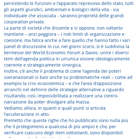
persistendo le funzioni e l’apparato repressivo dello stato, tutti
gli aspetti giuridici, ambientali e biologici della vita - sia
individuale che associata - saranno proprietà delle grandi
corporation private.
La parte di società che dissente e si oppone, non soltanto
mantiene – anzi peggiora – i noti limiti di organizzazione e
coesione, ma fatica anche a fare quello che hanno fatto i vari
panel di discussione in cui, nei giorni scorsi, si è suddivisa la
kermesse del World Economic Forum a Davos: unire i diversi
temi dell’agenda politica in un’unica visione ideologicamente
coerente e strategicamente sinergica.
Inoltre, c’è anche il problema di come l’agenda dei poteri
sovranazionali si basi anche su problematiche reali – come ad
esempio la crisi ecosistemica – e che l’area d’opposizione
arranchi nel definire delle strategie alternative a riguardo
risultando, così, impossibilitata a realizzare una contro-
narrazione da poter divulgare alla massa.
Vediamo, allora, in quanti e quali punti si articola
l’accelerazione in atto.
Premetto che queste righe che ho pubblicato sono nulla più
che il prolegomeno a qualcosa di più ampio e che, per
verificare ciascuno degli item sottostanti, sono disponibili