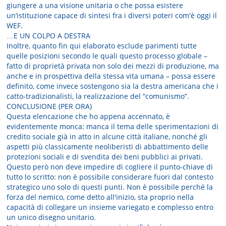
giungere a una visione unitaria o che possa esistere
un’istituzione capace di sintesi fra i diversi poteri com'è oggi il
WEF.
…E UN COLPO A DESTRA
Inoltre, quanto fin qui elaborato esclude parimenti tutte
quelle posizioni secondo le quali questo processo globale –
fatto di proprietà privata non solo dei mezzi di produzione, ma
anche e in prospettiva della stessa vita umana – possa essere
definito, come invece sostengono sia la destra americana che i
catto-tradizionalisti, la realizzazione del “comunismo”.
CONCLUSIONE (PER ORA)
Questa elencazione che ho appena accennato, è
evidentemente monca: manca il tema delle sperimentazioni di
credito sociale già in atto in alcune città italiane, nonché gli
aspetti più classicamente neoliberisti di abbattimento delle
protezioni sociali e di svendita dei beni pubblici ai privati.
Questo però non deve impedire di cogliere il punto-chiave di
tutto lo scritto: non è possibile considerare fuori dal contesto
strategico uno solo di questi punti. Non è possibile perché la
forza del nemico, come detto all'inizio, sta proprio nella
capacità di collegare un insieme variegato e complesso entro
un unico disegno unitario.