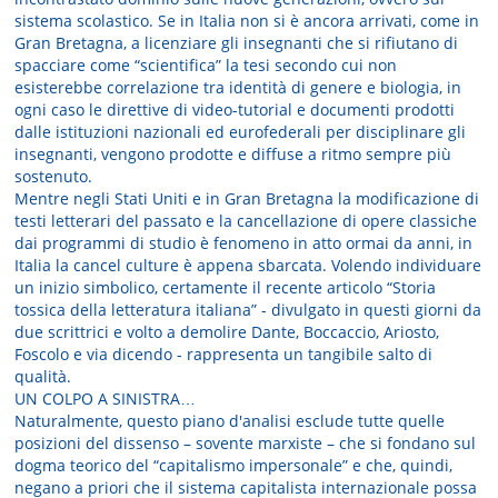
sistema scolastico. Se in Italia non si è ancora arrivati, come in
Gran Bretagna, a licenziare gli insegnanti che si rifiutano di
spacciare come “scientifica” la tesi secondo cui non
esisterebbe correlazione tra identità di genere e biologia, in
ogni caso le direttive di video-tutorial e documenti prodotti
dalle istituzioni nazionali ed eurofederali per disciplinare gli
insegnanti, vengono prodotte e diffuse a ritmo sempre più
sostenuto.
Mentre negli Stati Uniti e in Gran Bretagna la modificazione di
testi letterari del passato e la cancellazione di opere classiche
dai programmi di studio è fenomeno in atto ormai da anni, in
Italia la cancel culture è appena sbarcata. Volendo individuare
un inizio simbolico, certamente il recente articolo “Storia
tossica della letteratura italiana” - divulgato in questi giorni da
due scrittrici e volto a demolire Dante, Boccaccio, Ariosto,
Foscolo e via dicendo - rappresenta un tangibile salto di
qualità.
UN COLPO A SINISTRA…
Naturalmente, questo piano d'analisi esclude tutte quelle
posizioni del dissenso – sovente marxiste – che si fondano sul
dogma teorico del “capitalismo impersonale” e che, quindi,
negano a priori che il sistema capitalista internazionale possa