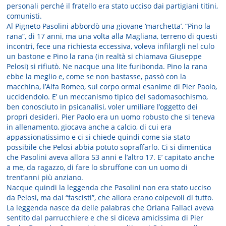
personali perché il fratello era stato ucciso dai partigiani titini,
comunisti.
Al Pigneto Pasolini abbordò una giovane ‘marchetta’, “Pino la
rana”, di 17 anni, ma una volta alla Magliana, terreno di questi
incontri, fece una richiesta eccessiva, voleva infilargli nel culo
un bastone e Pino la rana (in realtà si chiamava Giuseppe
Pelosi) si rifiutò. Ne nacque una lite furibonda. Pino la rana
ebbe la meglio e, come se non bastasse, passò con la
macchina, l’Alfa Romeo, sul corpo ormai esanime di Pier Paolo,
uccidendolo. E’ un meccanismo tipico del sadomasochismo,
ben conosciuto in psicanalisi, voler umiliare l’oggetto dei
propri desideri. Pier Paolo era un uomo robusto che si teneva
in allenamento, giocava anche a calcio, di cui era
appassionatissimo e ci si chiede quindi come sia stato
possibile che Pelosi abbia potuto sopraffarlo. Ci si dimentica
che Pasolini aveva allora 53 anni e l’altro 17. E’ capitato anche
a me, da ragazzo, di fare lo sbruffone con un uomo di
trent’anni più anziano.
Nacque quindi la leggenda che Pasolini non era stato ucciso
da Pelosi, ma dai “fascisti”, che allora erano colpevoli di tutto.
La leggenda nasce da delle palabras che Oriana Fallaci aveva
sentito dal parrucchiere e che si diceva amicissima di Pier