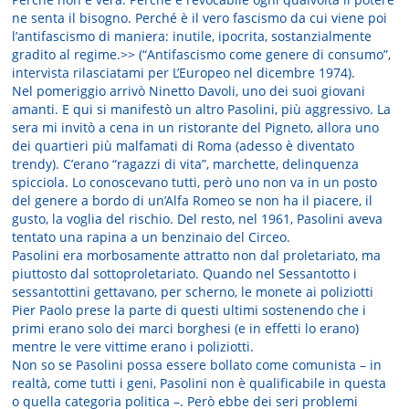
ne senta il bisogno. Perché è il vero fascismo da cui viene poi
l’antifascismo di maniera: inutile, ipocrita, sostanzialmente
gradito al regime.>> (“Antifascismo come genere di consumo”,
intervista rilasciatami per L’Europeo nel dicembre 1974).
Nel pomeriggio arrivò Ninetto Davoli, uno dei suoi giovani
amanti. E qui si manifestò un altro Pasolini, più aggressivo. La
sera mi invitò a cena in un ristorante del Pigneto, allora uno
dei quartieri più malfamati di Roma (adesso è diventato
trendy). C’erano “ragazzi di vita”, marchette, delinquenza
spicciola. Lo conoscevano tutti, però uno non va in un posto
del genere a bordo di un’Alfa Romeo se non ha il piacere, il
gusto, la voglia del rischio. Del resto, nel 1961, Pasolini aveva
tentato una rapina a un benzinaio del Circeo.
Pasolini era morbosamente attratto non dal proletariato, ma
piuttosto dal sottoproletariato. Quando nel Sessantotto i
sessantottini gettavano, per scherno, le monete ai poliziotti
Pier Paolo prese la parte di questi ultimi sostenendo che i
primi erano solo dei marci borghesi (e in effetti lo erano)
mentre le vere vittime erano i poliziotti.
Non so se Pasolini possa essere bollato come comunista – in
realtà, come tutti i geni, Pasolini non è qualificabile in questa
o quella categoria politica –. Però ebbe dei seri problemi