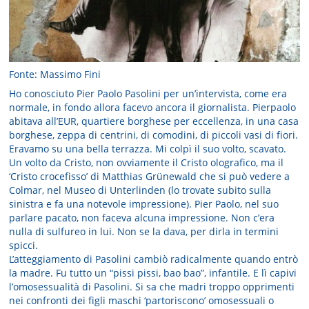
Fonte: Massimo Fini
Ho conosciuto Pier Paolo Pasolini per un’intervista, come era
normale, in fondo allora facevo ancora il giornalista. Pierpaolo
abitava all’EUR, quartiere borghese per eccellenza, in una casa
borghese, zeppa di centrini, di comodini, di piccoli vasi di fiori.
Eravamo su una bella terrazza. Mi colpì il suo volto, scavato.
Un volto da Cristo, non ovviamente il Cristo olografico, ma il
‘Cristo crocefisso’ di Matthias Grünewald che si può vedere a
Colmar, nel Museo di Unterlinden (lo trovate subito sulla
sinistra e fa una notevole impressione). Pier Paolo, nel suo
parlare pacato, non faceva alcuna impressione. Non c’era
nulla di sulfureo in lui. Non se la dava, per dirla in termini
spicci.
L’atteggiamento di Pasolini cambiò radicalmente quando entrò
la madre. Fu tutto un “pissi pissi, bao bao”, infantile. E lì capivi
l’omosessualità di Pasolini. Si sa che madri troppo opprimenti
nei confronti dei figli maschi ‘partoriscono’ omosessuali o