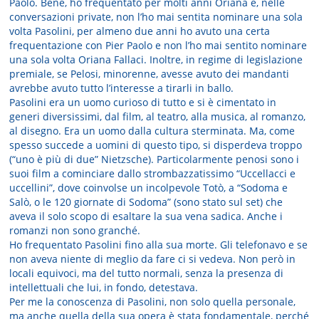
Paolo. Bene, ho frequentato per molti anni Oriana e, nelle
conversazioni private, non l’ho mai sentita nominare una sola
volta Pasolini, per almeno due anni ho avuto una certa
frequentazione con Pier Paolo e non l’ho mai sentito nominare
una sola volta Oriana Fallaci. Inoltre, in regime di legislazione
premiale, se Pelosi, minorenne, avesse avuto dei mandanti
avrebbe avuto tutto l’interesse a tirarli in ballo.
Pasolini era un uomo curioso di tutto e si è cimentato in
generi diversissimi, dal film, al teatro, alla musica, al romanzo,
al disegno. Era un uomo dalla cultura sterminata. Ma, come
spesso succede a uomini di questo tipo, si disperdeva troppo
(“uno è più di due” Nietzsche). Particolarmente penosi sono i
suoi film a cominciare dallo strombazzatissimo “Uccellacci e
uccellini”, dove coinvolse un incolpevole Totò, a “Sodoma e
Salò, o le 120 giornate di Sodoma” (sono stato sul set) che
aveva il solo scopo di esaltare la sua vena sadica. Anche i
romanzi non sono granché.
Ho frequentato Pasolini fino alla sua morte. Gli telefonavo e se
non aveva niente di meglio da fare ci si vedeva. Non però in
locali equivoci, ma del tutto normali, senza la presenza di
intellettuali che lui, in fondo, detestava.
Per me la conoscenza di Pasolini, non solo quella personale,
ma anche quella della sua opera è stata fondamentale, perché