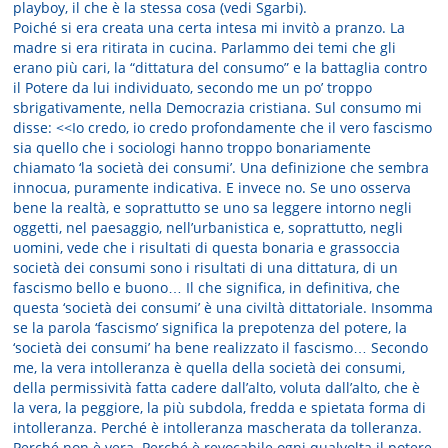
playboy, il che è la stessa cosa (vedi Sgarbi).
Poiché si era creata una certa intesa mi invitò a pranzo. La
madre si era ritirata in cucina. Parlammo dei temi che gli
erano più cari, la “dittatura del consumo” e la battaglia contro
il Potere da lui individuato, secondo me un po’ troppo
sbrigativamente, nella Democrazia cristiana. Sul consumo mi
disse: <<Io credo, io credo profondamente che il vero fascismo
sia quello che i sociologi hanno troppo bonariamente
chiamato ‘la società dei consumi’. Una definizione che sembra
innocua, puramente indicativa. E invece no. Se uno osserva
bene la realtà, e soprattutto se uno sa leggere intorno negli
oggetti, nel paesaggio, nell’urbanistica e, soprattutto, negli
uomini, vede che i risultati di questa bonaria e grassoccia
società dei consumi sono i risultati di una dittatura, di un
fascismo bello e buono… Il che significa, in definitiva, che
questa ‘società dei consumi’ è una civiltà dittatoriale. Insomma
se la parola ‘fascismo’ significa la prepotenza del potere, la
‘società dei consumi’ ha bene realizzato il fascismo… Secondo
me, la vera intolleranza è quella della società dei consumi,
della permissività fatta cadere dall’alto, voluta dall’alto, che è
la vera, la peggiore, la più subdola, fredda e spietata forma di
intolleranza. Perché è intolleranza mascherata da tolleranza.
Perché non è vera. Perché è revocabile ogni qualvolta il potere