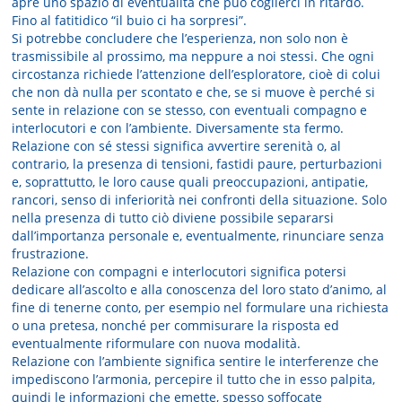
apre uno spazio di eventualità che può coglierci in ritardo.
Fino al fatitidico “il buio ci ha sorpresi”.
Si potrebbe concludere che l’esperienza, non solo non è
trasmissibile al prossimo, ma neppure a noi stessi. Che ogni
circostanza richiede l’attenzione dell’esploratore, cioè di colui
che non dà nulla per scontato e che, se si muove è perché si
sente in relazione con se stesso, con eventuali compagno e
interlocutori e con l’ambiente. Diversamente sta fermo.
Relazione con sé stessi significa avvertire serenità o, al
contrario, la presenza di tensioni, fastidi paure, perturbazioni
e, soprattutto, le loro cause quali preoccupazioni, antipatie,
rancori, senso di inferiorità nei confronti della situazione. Solo
nella presenza di tutto ciò diviene possibile separarsi
dall’importanza personale e, eventualmente, rinunciare senza
frustrazione.
Relazione con compagni e interlocutori significa potersi
dedicare all’ascolto e alla conoscenza del loro stato d’animo, al
fine di tenerne conto, per esempio nel formulare una richiesta
o una pretesa, nonché per commisurare la risposta ed
eventualmente riformulare con nuova modalità.
Relazione con l’ambiente significa sentire le interferenze che
impediscono l’armonia, percepire il tutto che in esso palpita,
quindi le informazioni che emette, spesso soffocate