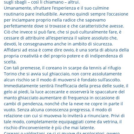
sugli sbagli – così li chiamano – altrui.
Umanamente, sfruttare l’esperienza e il suo culmine
routinario pare ineludibile. Avremo quindi sempre l’occasione
per inciampare proprio nella radice che sapevamo
perfettamente dove si trovasse e che caratteristiche avesse.
Ciò che invece si può fare, che si può culturalmente fare, è
cessare di attribuire all’esperienza il valore assoluto che,
devoti, le consegnavamo anche in ambito di sicurezza.
Affidarsi ad essa è come dire ovvio, è una sorta di abiura della
propria creatività e del proprio potere e di indipendenza di
scelta.
Con tali premesse, il coreano in scarpe da tennis al rifugio
Torino che si avvia sul ghiacciaio, non corre assolutamente
alcun rischio se il modo di muoversi è fondato sull’ascolto.
Immediatamente sentirà l’inefficacia della presa delle suole, il
gelo ai piedi, la luce accecante e osserverà le spaccature del
manto ghiacciato aumentare di frequenza in occasione di
cambi di pendenza, nonché che la neve ne copre in parte il
vuoto. Senza alcuna conoscenza pregressa, il modo di
relazione con cui si muoveva lo inviterà a rinunciare. Privi di
tale modo, completamente equipaggiati come da vetrina, il
rischio d’inconveniente è più che mai latente.
Coreani o valdostani, se ci si muove da esploratori, ovvero