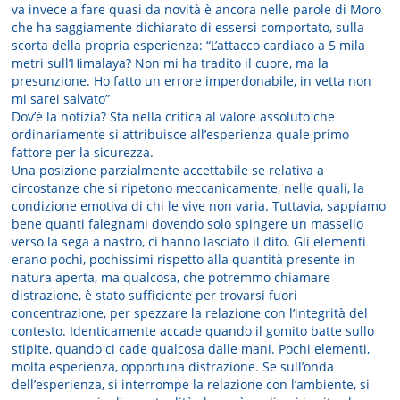
va invece a fare quasi da novità è ancora nelle parole di Moro
che ha saggiamente dichiarato di essersi comportato, sulla
scorta della propria esperienza: “L’attacco cardiaco a 5 mila
metri sull’Himalaya? Non mi ha tradito il cuore, ma la
presunzione. Ho fatto un errore imperdonabile, in vetta non
mi sarei salvato”
Dov’è la notizia? Sta nella critica al valore assoluto che
ordinariamente si attribuisce all’esperienza quale primo
fattore per la sicurezza.
Una posizione parzialmente accettabile se relativa a
circostanze che si ripetono meccanicamente, nelle quali, la
condizione emotiva di chi le vive non varia. Tuttavia, sappiamo
bene quanti falegnami dovendo solo spingere un massello
verso la sega a nastro, ci hanno lasciato il dito. Gli elementi
erano pochi, pochissimi rispetto alla quantità presente in
natura aperta, ma qualcosa, che potremmo chiamare
distrazione, è stato sufficiente per trovarsi fuori
concentrazione, per spezzare la relazione con l’integrità del
contesto. Identicamente accade quando il gomito batte sullo
stipite, quando ci cade qualcosa dalle mani. Pochi elementi,
molta esperienza, opportuna distrazione. Se sull’onda
dell’esperienza, si interrompe la relazione con l’ambiente, si