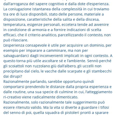
dall’arroganza del sapere cognitivo e dalla dote d’esperienza.
La coniugazione istantanea della complessità in cui troviamo
tra ore di luce disponibili, stato delle persone, materiale a
disposizione, caratteristiche della salita e della discesa,
temperatura, esigenze personali, eccetera tende ad avvenire
in condizione di armonia e a fornire indicazioni di scelta
efficaci, che il criterio analitico, parcellizzando il contesto, non
può rilasciare.
L’esperienza consapevole è utile per acquisire un dominio, per
esempio per imparare a camminare, ma non per
salvaguardarci dagli inconvenienti implicati in ogni contesto. A
questo torna più utile ascoltare sé e l’ambiente. Sennò perché
gli scoiattoli non ruzzolano giù dall’albero, gli uccelli non
precipitano dal cielo, le vacche dalle scarpate e gli stambecchi
dai dirupi?
Razionalmente parlando, sarebbe opportuno quindi
comportarsi prendendo le distanze dalla propria esperienza e
dalle routine, una sua specie di culmine in cui, l’atteggiamento
ri-creativo viene radicalmente dimenticato.
Razionalmente, solo razionalmente tale suggerimento può
essere ritenuto valido. Ma la vita si diverte a guardare i tifosi
del senno di poi, quella squadra di pistoleri pronti a sparare