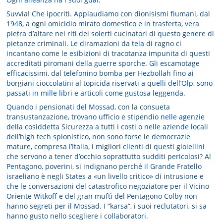
Suvvia! Che ipocriti. Applaudiamo con dionisismi fiumani, dal
1948, a ogni omicidio mirato domestico e in trasferta, vera
pietra d’altare nei riti dei solerti cucinatori di questo genere di
pietanze criminali. Le diramazioni da tela di ragno ci
incantano come le esibizioni di tracotanza impunita di questi
accreditati piromani della guerre sporche. Gli escamotage
efficacissimi, dal telefonino bomba per Hezbollah fino ai
borgiani cioccolatini al topicida riservati a quelli dell’Olp, sono
passati in mille libri e articoli come gustosa leggenda.
Quando i pensionati del Mossad, con la consueta
transustanzazione, trovano ufficio e stipendio nelle agenzie
della cosiddetta Sicurezza a tutti i costi o nelle aziende locali
dell’high tech spionistico, non sono forse le democrazie
mature, compresa l’Italia, i migliori clienti di questi gioiellini
che servono a tener d’occhio soprattutto sudditi pericolosi? Al
Pentagono, poverini, si indignano perché il Grande Fratello
israeliano è negli States a «un livello critico» di intrusione e
che le conversazioni del catastrofico negoziatore per il Vicino
Oriente Witkoff e del gran muftì del Pentagono Colby non
hanno segreti per il Mossad. I “karsa”, i suoi reclutatori, si sa
hanno gusto nello scegliere i collaboratori.