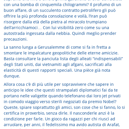
con una bomba di cinquemila chilogrammi? Il profumo di un
buon affare, di un succulento contratto petrolifero gli può
offrire la più profonda consolazione e voilà, l’Iran può
risorgere dalla età della pietra al miracolo trumpiano
dell’arricchiamoci… Con lui visibilità zero come su una
autostrada ingessata dalla nebbia. Quindi meglio prender
precauzioni.
La sanno lunga a Gerusalemme di come si fa in fretta a
smontare le impalcature geopolitiche delle eterne amicizie.
Basta consultare la panciuta lista degli alleati “indispensabili’’
degli Stati uniti, dai vietnamiti agli afgani, sacrificati alla
elasticità di questi rapporti speciali. Una pièce già nota
dunque.
Allora cosa c’è di più utile per sopravvivere che sapere in
anticipo le idee che questi strampalati diplomatici fai da te
portano nelle valigette quando telefonano dai loro jet privati
in comodo viaggio verso sterili negoziati da premio Nobel?
Queste, spiare soprattutto gli amici, son cose che si fanno, lo si
certifica in proverbio, senza dirle. Il nasconderle anzi è la
condizione per farle. Un gioco da ragazzi per chi riuscì ad
arruolare, per anni, il fedelissimo ma avido autista di Arafat,