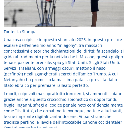
Fonte: La Stampa
Una cosa colpisce in questo sfiancato 2026, in questo precoce
esalare dell’ennesimo anno “in agony”, tra massacri
concretissimi e teoriche dichiarazioni dei diritti: fa scandalo, si
grida al tradimento per la notizia che il Mossad, questo polipo
tenace paziente prensile, spia gli Stati Uniti. Sì, gli Stati Uniti. I
Servizi israeliani, con armeggi oscuri, mettono il naso
(perfino?!) negli sgangherati segreti dell’amico Trump. A cui
Netanyahu ha promesso la massima patacca prevista dallo
Stato ebraico per premiare l’alleato perfetto.
I morti, colpevoli ma soprattutto innocenti, si ammonticchiano
grazie anche a questo crocicchio spionistico di doppi fondi,
bugie, inganni, sfregi al codice penale noto confidenzialmente
come “l’Istituto”, che ormai mette ovunque, nette e allucinanti,
le sue impronte digitali vantandosene. Vi par strano che
tradisca perfino le Tavole dell’intoccabile Canone occidentale?
Ogni alleanza ha i suoi guai.