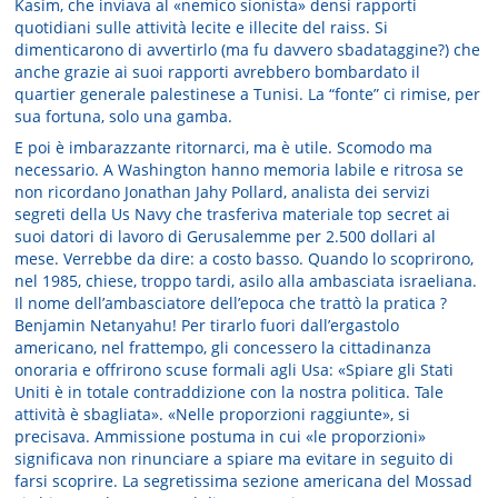
Kasim, che inviava al «nemico sionista» densi rapporti
quotidiani sulle attività lecite e illecite del raiss. Si
dimenticarono di avvertirlo (ma fu davvero sbadataggine?) che
anche grazie ai suoi rapporti avrebbero bombardato il
quartier generale palestinese a Tunisi. La “fonte” ci rimise, per
sua fortuna, solo una gamba.
E poi è imbarazzante ritornarci, ma è utile. Scomodo ma
necessario. A Washington hanno memoria labile e ritrosa se
non ricordano Jonathan Jahy Pollard, analista dei servizi
segreti della Us Navy che trasferiva materiale top secret ai
suoi datori di lavoro di Gerusalemme per 2.500 dollari al
mese. Verrebbe da dire: a costo basso. Quando lo scoprirono,
nel 1985, chiese, troppo tardi, asilo alla ambasciata israeliana.
Il nome dell’ambasciatore dell’epoca che trattò la pratica ?
Benjamin Netanyahu! Per tirarlo fuori dall’ergastolo
americano, nel frattempo, gli concessero la cittadinanza
onoraria e offrirono scuse formali agli Usa: «Spiare gli Stati
Uniti è in totale contraddizione con la nostra politica. Tale
attività è sbagliata». «Nelle proporzioni raggiunte», si
precisava. Ammissione postuma in cui «le proporzioni»
significava non rinunciare a spiare ma evitare in seguito di
farsi scoprire. La segretissima sezione americana del Mossad