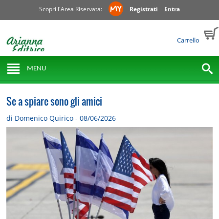
Scopri l'Area Riservata:
Registrati
Entra
Carrello
MENU
Se a spiare sono gli amici
di Domenico Quirico - 08/06/2026