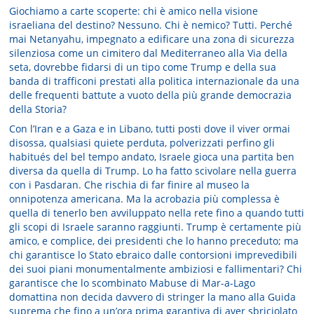
Giochiamo a carte scoperte: chi è amico nella visione
israeliana del destino? Nessuno. Chi è nemico? Tutti. Perché
mai Netanyahu, impegnato a edificare una zona di sicurezza
silenziosa come un cimitero dal Mediterraneo alla Via della
seta, dovrebbe fidarsi di un tipo come Trump e della sua
banda di trafficoni prestati alla politica internazionale da una
delle frequenti battute a vuoto della più grande democrazia
della Storia?
Con l’Iran e a Gaza e in Libano, tutti posti dove il viver ormai
disossa, qualsiasi quiete perduta, polverizzati perfino gli
habitués del bel tempo andato, Israele gioca una partita ben
diversa da quella di Trump. Lo ha fatto scivolare nella guerra
con i Pasdaran. Che rischia di far finire al museo la
onnipotenza americana. Ma la acrobazia più complessa è
quella di tenerlo ben avviluppato nella rete fino a quando tutti
gli scopi di Israele saranno raggiunti. Trump è certamente più
amico, e complice, dei presidenti che lo hanno preceduto; ma
chi garantisce lo Stato ebraico dalle contorsioni imprevedibili
dei suoi piani monumentalmente ambiziosi e fallimentari? Chi
garantisce che lo scombinato Mabuse di Mar-a-Lago
domattina non decida davvero di stringer la mano alla Guida
suprema che fino a un’ora prima garantiva di aver sbriciolato