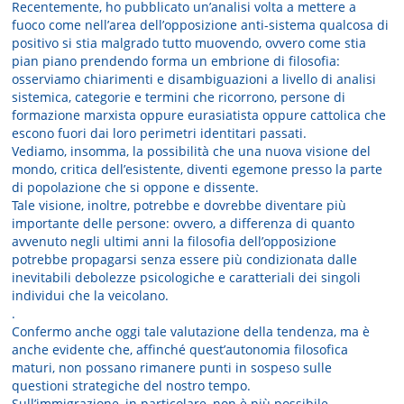
Recentemente, ho pubblicato un’analisi volta a mettere a
fuoco come nell’area dell’opposizione anti-sistema qualcosa di
positivo si stia malgrado tutto muovendo, ovvero come stia
pian piano prendendo forma un embrione di filosofia:
osserviamo chiarimenti e disambiguazioni a livello di analisi
sistemica, categorie e termini che ricorrono, persone di
formazione marxista oppure eurasiatista oppure cattolica che
escono fuori dai loro perimetri identitari passati.
Vediamo, insomma, la possibilità che una nuova visione del
mondo, critica dell’esistente, diventi egemone presso la parte
di popolazione che si oppone e dissente.
Tale visione, inoltre, potrebbe e dovrebbe diventare più
importante delle persone: ovvero, a differenza di quanto
avvenuto negli ultimi anni la filosofia dell’opposizione
potrebbe propagarsi senza essere più condizionata dalle
inevitabili debolezze psicologiche e caratteriali dei singoli
individui che la veicolano.
.
Confermo anche oggi tale valutazione della tendenza, ma è
anche evidente che, affinché quest’autonomia filosofica
maturi, non possano rimanere punti in sospeso sulle
questioni strategiche del nostro tempo.
Sull’immigrazione, in particolare, non è più possibile