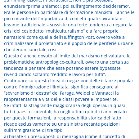
enunciare “prima uniamoci, poi sull’argomento decideremo”.
Fra le persone in particolare di formazione marxista – anche le
più convinte dell’importanza di concetti quali sovranità e
legame tradizionale – sussiste una forte tendenza a negare la
crisi del cosiddetto “multiculturalismo” e a fare proprie
narrazioni come quella dell’Huffington Post, ovvero volte a
criminalizzare il proletariato e il popolo delle periferie urbane
che denunciano tale crisi.
Questo è anche dovuto al limite del marxismo nel valutare le
problematiche antropologico-culturali, ovvero una certa sua
tendenza a pensare che esse possano essere bypassate
rivendicando soltanto “reddito e lavoro per tutti”.
Continuare su questa linea di negazione delle istanze popolari
contro l’immigrazione illimitata, significa consegnare al
“sovranismo di destra” dei Farage, Weidel e Vannacci la
rappresentanza a vita delle classi povere e impoverite.
Se infatti la stragrande maggioranza degli operai, in quasi
tutti i paesi occidentali, ha negli ultimi quindici anni votato
per queste formazioni, la responsabilità storica del fatto
ricade esclusivamente su una sinistra recante posizioni
sull’immigrazione di tre tipi:
a) basate su presupposti di menzogna (come il concetto di