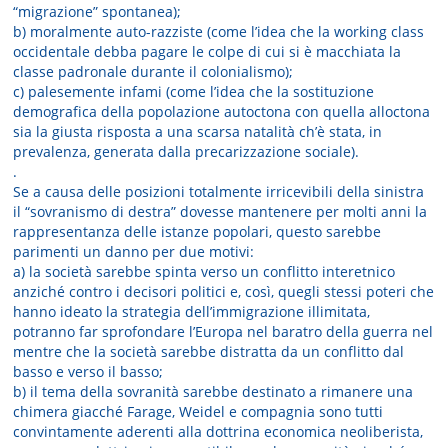
“migrazione” spontanea);
b) moralmente auto-razziste (come l’idea che la working class
occidentale debba pagare le colpe di cui si è macchiata la
classe padronale durante il colonialismo);
c) palesemente infami (come l’idea che la sostituzione
demografica della popolazione autoctona con quella alloctona
sia la giusta risposta a una scarsa natalità ch’è stata, in
prevalenza, generata dalla precarizzazione sociale).
.
Se a causa delle posizioni totalmente irricevibili della sinistra
il “sovranismo di destra” dovesse mantenere per molti anni la
rappresentanza delle istanze popolari, questo sarebbe
parimenti un danno per due motivi:
a) la società sarebbe spinta verso un conflitto interetnico
anziché contro i decisori politici e, così, quegli stessi poteri che
hanno ideato la strategia dell’immigrazione illimitata,
potranno far sprofondare l’Europa nel baratro della guerra nel
mentre che la società sarebbe distratta da un conflitto dal
basso e verso il basso;
b) il tema della sovranità sarebbe destinato a rimanere una
chimera giacché Farage, Weidel e compagnia sono tutti
convintamente aderenti alla dottrina economica neoliberista,