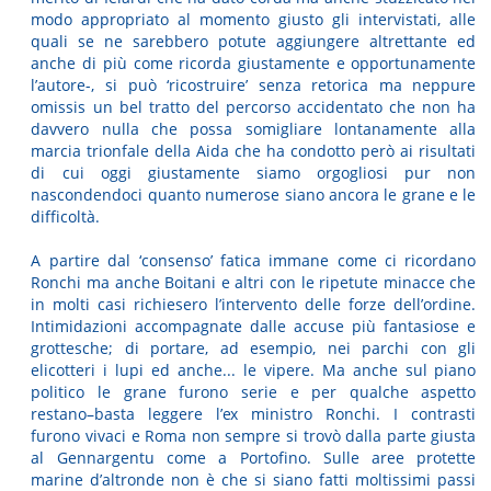
modo appropriato al momento giusto gli intervistati, alle
quali se ne sarebbero potute aggiungere altrettante ed
anche di più come ricorda giustamente e opportunamente
l’autore-, si può ‘ricostruire’ senza retorica ma neppure
omissis un bel tratto del percorso accidentato che non ha
davvero nulla che possa somigliare lontanamente alla
marcia trionfale della Aida che ha condotto però ai risultati
di cui oggi giustamente siamo orgogliosi pur non
nascondendoci quanto numerose siano ancora le grane e le
difficoltà.
A partire dal ‘consenso’ fatica immane come ci ricordano
Ronchi ma anche Boitani e altri con le ripetute minacce che
in molti casi richiesero l’intervento delle forze dell’ordine.
Intimidazioni accompagnate dalle accuse più fantasiose e
grottesche; di portare, ad esempio, nei parchi con gli
elicotteri i lupi ed anche... le vipere. Ma anche sul piano
politico le grane furono serie e per qualche aspetto
restano–basta leggere l’ex ministro Ronchi. I contrasti
furono vivaci e Roma non sempre si trovò dalla parte giusta
al Gennargentu come a Portofino. Sulle aree protette
marine d’altronde non è che si siano fatti moltissimi passi