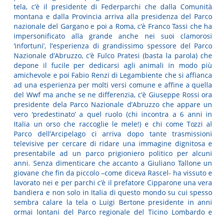
tela, c’è il presidente di Federparchi che dalla Comunità
montana e dalla Provincia arriva alla presidenza del Parco
nazionale del Gargano e poi a Roma, c’è Franco Tassi che ha
impersonificato alla grande anche nei suoi clamorosi
‘infortuni’, l’esperienza di grandissimo spessore del Parco
Nazionale d’Abruzzo, c’è Fulco Pratesi (basta la parola) che
depone il fucile per dedicarsi agli animali in modo più
amichevole e poi Fabio Renzi di Legambiente che si affianca
ad una esperienza per molti versi comune e affine a quella
del Wwf ma anche se ne differenzia, c’è Giuseppe Rossi ora
presidente dela Parco Nazionale d’Abruzzo che appare un
vero ‘predestinato’ a quel ruolo (chi incontra a 6 anni in
Italia un orso che raccoglie le mele!) e chi come Tozzi al
Parco dell’Arcipelago ci arriva dopo tante trasmissioni
televisive per cercare di ridare una immagine dignitosa e
presentabile ad un parco prigioniero politico per alcuni
anni. Senza dimenticare che accanto a Giuliano Tallone un
giovane che fin da piccolo –come diceva Rascel- ha vissuto e
lavorato nei e per parchi c’è il prefatore Cipparone una vera
bandiera e non solo in Italia di questo mondo su cui spesso
sembra calare la tela o Luigi Bertone presidente in anni
ormai lontani del Parco regionale del Ticino Lombardo e