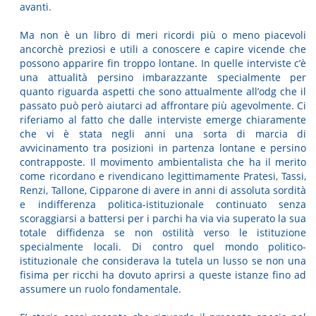
avanti.
Ma non è un libro di meri ricordi più o meno piacevoli
ancorchè preziosi e utili a conoscere e capire vicende che
possono apparire fin troppo lontane. In quelle interviste c’è
una attualità persino imbarazzante specialmente per
quanto riguarda aspetti che sono attualmente all’odg che il
passato può però aiutarci ad affrontare più agevolmente. Ci
riferiamo al fatto che dalle interviste emerge chiaramente
che vi è stata negli anni una sorta di marcia di
avvicinamento tra posizioni in partenza lontane e persino
contrapposte. Il movimento ambientalista che ha il merito
come ricordano e rivendicano legittimamente Pratesi, Tassi,
Renzi, Tallone, Cipparone di avere in anni di assoluta sordità
e indifferenza politica-istituzionale continuato senza
scoraggiarsi a battersi per i parchi ha via via superato la sua
totale diffidenza se non ostilità verso le istituzione
specialmente locali. Di contro quel mondo politico-
istituzionale che considerava la tutela un lusso se non una
fisima per ricchi ha dovuto aprirsi a queste istanze fino ad
assumere un ruolo fondamentale.