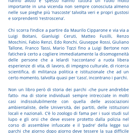
hanno avuto e spesso hanno tuttora un ruolo molto
importante in una vicenda non sempre conosciuta almeno
nelle sue pieghe più ‘nascoste’ talvolta veri e propri gustosi
e sorprendenti ‘restroscena’.
Chi scorra l’indice a partire da Maurilo Cipparone e via via a
Luigi Boitani, Gianluigi Ceruti, Matteo Fusilli, Renzo
Moschini, Fabio Renzi, Edo Ronchi, Giuseppe Rossi, Giuliano
Tallone, Franco Tassi, Mario Tozzi fino a Luigi Bertone non
faticherà certo a cogliere immediatamente la disomogeneità
delle persone che a Ielardi ‘raccontano’ a ruota libera
esperienze di vita, di lavoro, di impegno culturale, di ricerca
scientifica, di militanza politica e istituzionale che ad un
certo momento, talvolta quasi per ‘caso’, incontrano i parchi.
Non un libro però di storia dei parchi -che pure andrebbe
fatto- ma di storie individuali sempre intrecciate in molti
casi indissolubilmente con quella delle associazioni
ambientaliste, delle Università, dei partiti, delle istituzioni
locali e nazionali. C’è lo zoologo di fama per i suoi studi sul
lupo e gli orsi che deve essere protetto dalla polizia nel
corso di assemblee infuocate e il ‘padre’ della legge sui
parchi che giorno dopo giorno deve tessere la sua difficile