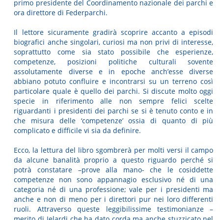
primo presidente del Coordinamento nazionale dei parchi e
ora direttore di Federparchi.
Il lettore sicuramente gradirà scoprire accanto a episodi
biografici anche singolari, curiosi ma non privi di interesse,
soprattutto come sia stato possibile che esperienze,
competenze, posizioni politiche culturali sovente
assolutamente diverse e in epoche anch’esse diverse
abbiano potuto confluire e incontrarsi su un terreno così
particolare quale è quello dei parchi. Si discute molto oggi
specie in riferimento alle non sempre felici scelte
riguardanti i presidenti dei parchi se si è tenuto conto e in
che misura delle ‘competenze’ ossia di quanto di più
complicato e difficile vi sia da definire.
Ecco, la lettura del libro sgombrerà per molti versi il campo
da alcune banalità proprio a questo riguardo perché si
potrà constatare –prove alla mano- che le cosiddette
competenze non sono appannagio esclusivo né di una
categoria né di una professione; vale per i presidenti ma
anche e non di meno per i direttori pur nei loro differenti
ruoli. Attraverso queste leggibilissime testimonianze –
merito di Ielardi che ha dato corda ma anche stuzzicato nel