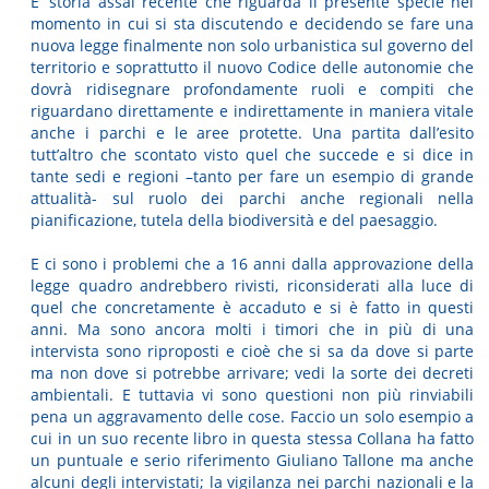
E’ storia assai recente che riguarda il presente specie nel
momento in cui si sta discutendo e decidendo se fare una
nuova legge finalmente non solo urbanistica sul governo del
territorio e soprattutto il nuovo Codice delle autonomie che
dovrà ridisegnare profondamente ruoli e compiti che
riguardano direttamente e indirettamente in maniera vitale
anche i parchi e le aree protette. Una partita dall’esito
tutt’altro che scontato visto quel che succede e si dice in
tante sedi e regioni –tanto per fare un esempio di grande
attualità- sul ruolo dei parchi anche regionali nella
pianificazione, tutela della biodiversità e del paesaggio.
E ci sono i problemi che a 16 anni dalla approvazione della
legge quadro andrebbero rivisti, riconsiderati alla luce di
quel che concretamente è accaduto e si è fatto in questi
anni. Ma sono ancora molti i timori che in più di una
intervista sono riproposti e cioè che si sa da dove si parte
ma non dove si potrebbe arrivare; vedi la sorte dei decreti
ambientali. E tuttavia vi sono questioni non più rinviabili
pena un aggravamento delle cose. Faccio un solo esempio a
cui in un suo recente libro in questa stessa Collana ha fatto
un puntuale e serio riferimento Giuliano Tallone ma anche
alcuni degli intervistati; la vigilanza nei parchi nazionali e la