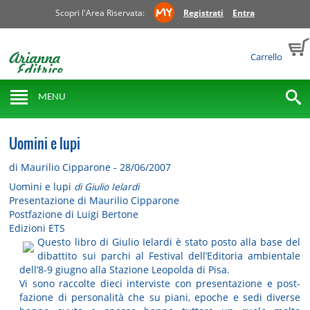
Scopri l'Area Riservata:
Registrati
Entra
Carrello
MENU
Uomini e lupi
di Maurilio Cipparone - 28/06/2007
Uomini e lupi
di Giulio Ielardi
Presentazione di Maurilio Cipparone
Postfazione di Luigi Bertone
Edizioni ETS
Questo libro di Giulio Ielardi è stato posto alla base del
dibattito sui parchi al Festival dell’Editoria ambientale
dell’8-9 giugno alla Stazione Leopolda di Pisa.
Vi sono raccolte dieci interviste con presentazione e post-
fazione di personalità che su piani, epoche e sedi diverse