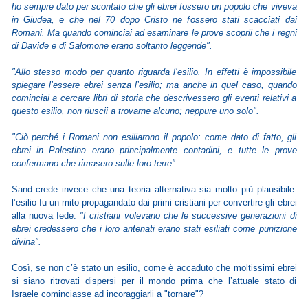
ho sempre dato per scontato che gli ebrei fossero un popolo che viveva
in Giudea, e che nel 70 dopo Cristo ne fossero stati scacciati dai
Romani. Ma quando cominciai ad esaminare le prove scoprii che i regni
di Davide e di Salomone erano soltanto leggende".
"Allo stesso modo per quanto riguarda l’esilio. In effetti è impossibile
spiegare l’essere ebrei senza l’esilio; ma anche in quel caso, quando
cominciai a cercare libri di storia che descrivessero gli eventi relativi a
questo esilio, non riuscii a trovarne alcuno; neppure uno solo".
"Ciò perché i Romani non esiliarono il popolo: come dato di fatto, gli
ebrei in Palestina erano principalmente contadini, e tutte le prove
confermano che rimasero sulle loro terre".
Sand crede invece che una teoria alternativa sia molto più plausibile:
l’esilio fu un mito propagandato dai primi cristiani per convertire gli ebrei
alla nuova fede.
"I cristiani volevano che le successive generazioni di
ebrei credessero che i loro antenati erano stati esiliati come punizione
divina".
Così, se non c’è stato un esilio, come è accaduto che moltissimi ebrei
si siano ritrovati dispersi per il mondo prima che l’attuale stato di
Israele cominciasse ad incoraggiarli a "tornare"?