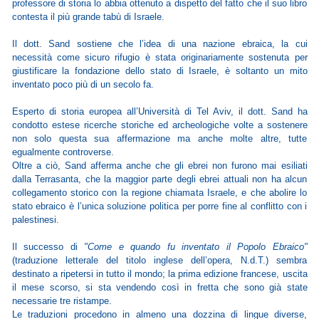
professore di storia lo abbia ottenuto a dispetto del fatto che il suo libro
contesta il più grande tabù di Israele.
Il dott. Sand sostiene che l’idea di una nazione ebraica, la cui
necessità come sicuro rifugio è stata originariamente sostenuta per
giustificare la fondazione dello stato di Israele, è soltanto un mito
inventato poco più di un secolo fa.
Esperto di storia europea all’Università di Tel Aviv, il dott. Sand ha
condotto estese ricerche storiche ed archeologiche volte a sostenere
non solo questa sua affermazione ma anche molte altre, tutte
egualmente controverse.
Oltre a ciò, Sand afferma anche che gli ebrei non furono mai esiliati
dalla Terrasanta, che la maggior parte degli ebrei attuali non ha alcun
collegamento storico con la regione chiamata Israele, e che abolire lo
stato ebraico è l’unica soluzione politica per porre fine al conflitto con i
palestinesi.
Il successo di
"Come e quando fu inventato il Popolo Ebraico"
(traduzione letterale del titolo inglese dell’opera, N.d.T.) sembra
destinato a ripetersi in tutto il mondo; la prima edizione francese, uscita
il mese scorso, si sta vendendo così in fretta che sono già state
necessarie tre ristampe.
Le traduzioni procedono in almeno una dozzina di lingue diverse,