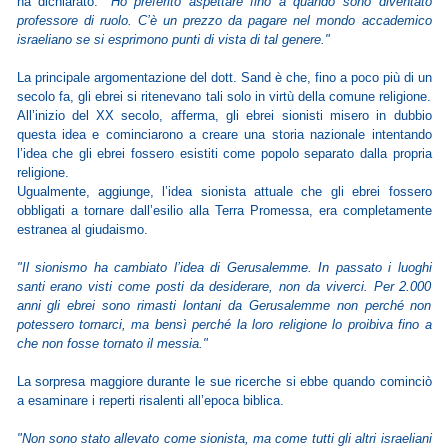
ha dichiarato.
"Ho preferito aspettare fino a quando sono diventato
professore di ruolo. C’è un prezzo da pagare nel mondo accademico
israeliano se si esprimono punti di vista di tal genere."
La principale argomentazione del dott. Sand è che, fino a poco più di un
secolo fa, gli ebrei si ritenevano tali solo in virtù della comune religione.
All’inizio del XX secolo, afferma, gli ebrei sionisti misero in dubbio
questa idea e cominciarono a creare una storia nazionale intentando
l’idea che gli ebrei fossero esistiti come popolo separato dalla propria
religione.
Ugualmente, aggiunge, l’idea sionista attuale che gli ebrei fossero
obbligati a tornare dall’esilio alla Terra Promessa, era completamente
estranea al giudaismo.
"Il sionismo ha cambiato l’idea di Gerusalemme. In passato i luoghi
santi erano visti come posti da desiderare, non da viverci. Per 2.000
anni gli ebrei sono rimasti lontani da Gerusalemme non perché non
potessero tornarci, ma bensì perché la loro religione lo proibiva fino a
che non fosse tornato il messia."
La sorpresa maggiore durante le sue ricerche si ebbe quando cominciò
a esaminare i reperti risalenti all’epoca biblica.
"Non sono stato allevato come sionista, ma come tutti gli altri israeliani