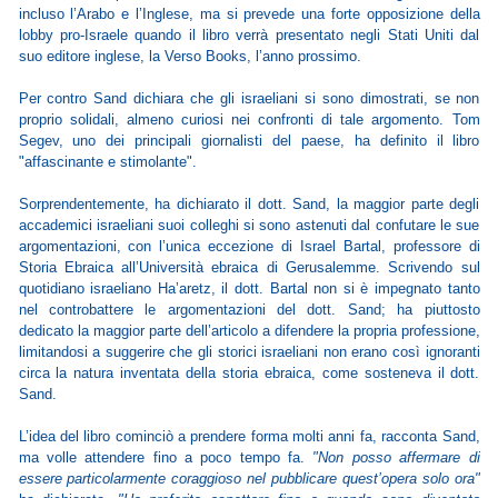
incluso l’Arabo e l’Inglese, ma si prevede una forte opposizione della
lobby pro-Israele quando il libro verrà presentato negli Stati Uniti dal
suo editore inglese, la Verso Books, l’anno prossimo.
Per contro Sand dichiara che gli israeliani si sono dimostrati, se non
proprio solidali, almeno curiosi nei confronti di tale argomento. Tom
Segev, uno dei principali giornalisti del paese, ha definito il libro
"affascinante e stimolante".
Sorprendentemente, ha dichiarato il dott. Sand, la maggior parte degli
accademici israeliani suoi colleghi si sono astenuti dal confutare le sue
argomentazioni, con l’unica eccezione di Israel Bartal, professore di
Storia Ebraica all’Università ebraica di Gerusalemme. Scrivendo sul
quotidiano israeliano Ha’aretz, il dott. Bartal non si è impegnato tanto
nel controbattere le argomentazioni del dott. Sand; ha piuttosto
dedicato la maggior parte dell’articolo a difendere la propria professione,
limitandosi a suggerire che gli storici israeliani non erano così ignoranti
circa la natura inventata della storia ebraica, come sosteneva il dott.
Sand.
L’idea del libro cominciò a prendere forma molti anni fa, racconta Sand,
ma volle attendere fino a poco tempo fa.
"Non posso affermare di
essere particolarmente coraggioso nel pubblicare quest’opera solo ora"