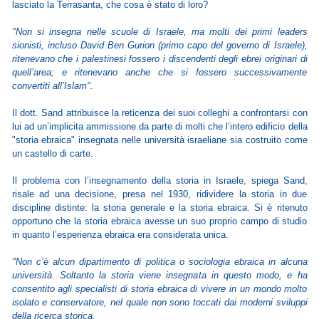
lasciato la Terrasanta, che cosa è stato di loro?
"Non si insegna nelle scuole di Israele, ma molti dei primi leaders
sionisti, incluso David Ben Gurion (primo capo del governo di Israele),
ritenevano che i palestinesi fossero i discendenti degli ebrei originari di
quell’area; e ritenevano anche che si fossero successivamente
convertiti all’Islam".
Il dott. Sand attribuisce la reticenza dei suoi colleghi a confrontarsi con
lui ad un’implicita ammissione da parte di molti che l’intero edificio della
"storia ebraica" insegnata nelle università israeliane sia costruito come
un castello di carte.
Il problema con l’insegnamento della storia in Israele, spiega Sand,
risale ad una decisione, presa nel 1930, ridividere la storia in due
discipline distinte: la storia generale e la storia ebraica. Si è ritenuto
opportuno che la storia ebraica avesse un suo proprio campo di studio
in quanto l’esperienza ebraica era considerata unica.
"Non c’è alcun dipartimento di politica o sociologia ebraica in alcuna
università. Soltanto la storia viene insegnata in questo modo, e ha
consentito agli specialisti di storia ebraica di vivere in un mondo molto
isolato e conservatore, nel quale non sono toccati dai moderni sviluppi
della ricerca storica.