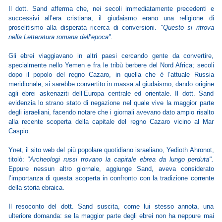
Il dott. Sand afferma che, nei secoli immediatamente precedenti e
successivi all’era cristiana, il giudaismo erano una religione di
proselitismo alla disperata ricerca di conversioni.
"Questo si ritrova
nella Letteratura romana dell’epoca".
Gli ebrei viaggiavano in altri paesi cercando gente da convertire,
specialmente nello Yemen e fra le tribù berbere del Nord Africa; secoli
dopo il popolo del regno Cazaro, in quella che è l’attuale Russia
meridionale, si sarebbe convertito in massa al giudaismo, dando origine
agli ebrei askenaziti dell’Europa centrale ed orientale. Il dott. Sand
evidenzia lo strano stato di negazione nel quale vive la maggior parte
degli israeliani, facendo notare che i giornali avevano dato ampio risalto
alla recente scoperta della capitale del regno Cazaro vicino al Mar
Caspio.
Ynet, il sito web del più popolare quotidiano israeliano, Yedioth Ahronot,
titolò:
"Archeologi russi trovano la capitale ebrea da lungo perduta".
Eppure nessun altro giornale, aggiunge Sand, aveva considerato
l’importanza di questa scoperta in confronto con la tradizione corrente
della storia ebraica.
Il resoconto del dott. Sand suscita, come lui stesso annota, una
ulteriore domanda: se la maggior parte degli ebrei non ha neppure mai