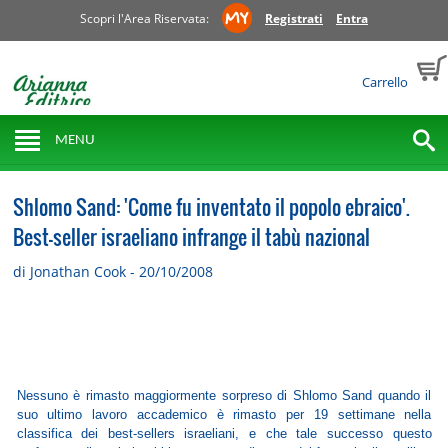
Scopri l'Area Riservata:
Registrati
Entra
Carrello
MENU
Shlomo Sand: 'Come fu inventato il popolo ebraico'.
Best-seller israeliano infrange il tabù nazional
di Jonathan Cook - 20/10/2008
Nessuno è rimasto maggiormente sorpreso di Shlomo Sand quando il
suo ultimo lavoro accademico è rimasto per 19 settimane nella
classifica dei best-sellers israeliani, e che tale successo questo