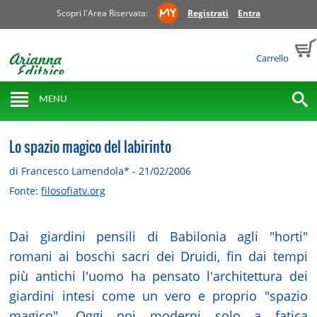
Scopri l'Area Riservata:
Registrati
Entra
Carrello
MENU
Lo spazio magico del labirinto
di Francesco Lamendola* - 21/02/2006
Fonte:
filosofiatv.org
Dai giardini pensili di Babilonia agli "horti"
romani ai boschi sacri dei Druidi, fin dai tempi
più antichi l'uomo ha pensato l'architettura dei
giardini intesi come un vero e proprio "spazio
magico". Oggi noi moderni solo a fatica