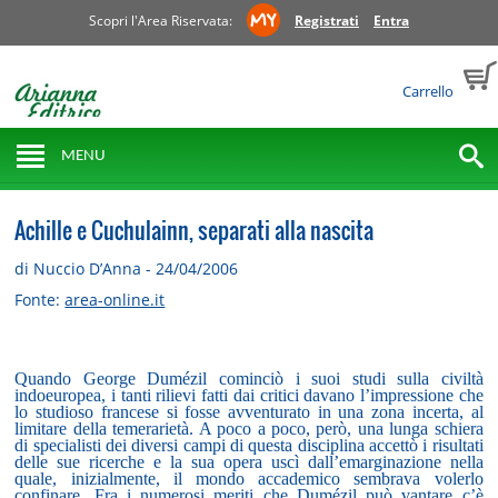
Scopri l'Area Riservata:
Registrati
Entra
Carrello
MENU
Achille e Cuchulainn, separati alla nascita
di Nuccio D’Anna - 24/04/2006
Fonte:
area-online.it
Quando George Dumézil cominciò i suoi studi sulla civiltà
indoeuropea, i tanti rilievi fatti dai critici davano l’impressione che
lo studioso francese si fosse avventurato in una zona incerta, al
limitare della temerarietà. A poco a poco, però, una lunga schiera
di specialisti dei diversi campi di questa disciplina accettò i risultati
delle sue ricerche e la sua opera uscì dall’emarginazione nella
quale, inizialmente, il mondo accademico sembrava volerlo
confinare. Fra i numerosi meriti che Dumézil può vantare c’è