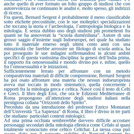
anche quello di aver formato un folto gruppo di studiosi che con
autorevolezza ne continuano le analisi e, molto spesso, gli indirizzi
di ricerca.
Fra questi, Bernard Sergent è probabilmente il meno classificabile
sotto etichette precostituite, con le sue molteplici specializzazioni
che toccano la storia e l’archeologia, l’antropologia biologica e la
mitologia. È senza dubbio uno degli studiosi più promettenti fra
quanti ne ha annoverati la “scuola duméziliana”. Autore di una
grosso saggio d’insieme sugli Indoeuropei, nel quale ha studiato
tutto il materiale emerso negli ultimi cento anni con una
minuziosità che farebbe arrossire un filologo di scuola antica, ha
poi proseguito le sue indagini soffermandosi in alcuni ambiti
specifici di questa vastissima disciplina: la genesi dell’India prima,
il rapporto fra omosessualità e mondo divino poi e, infine, quello
fra l’omosessualità e le iniziazioni.
Sufficientemente ferrato per affrontare con un metodo
comparativista materiali di difficile comprensione, Bernard Sergent
ha poi osato affrontare una materia che nessun indoeuropeista
aveva mai toccato in modo sistematico, quella concernente i
rapporti fra la mitologia greca e celtica. Nasce così il testo di Celti
e Greci. Il libro degli Eroi, che ora le Edizioni Mediterranee di
Roma propongono all’attenzione degli studiosi italiani nella
prestigiosa collana “Orizzonti dello Spirito”.
Preceduto da una introduzione del professor Enrico Montanari
dell’Università “La Sapienza” di Roma, il libro è diviso in tre parti
che studiano
particolari contesti mitologici.
Ad una prima occhiata sembrerebbe davvero difficile accostare
personaggi secondari della mitologia ellenica come Cefalo al quasi
totalmente sconosciuto eroe celtico Celtchar. La stessa cosa può
essere detta per il rapporto stabilito da Bernard Sergent fra