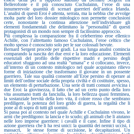
Bellerofonte e il più conosciuto Cuchulainn, l’eroe di una
innumerevole quantità di scenari guerrieri dell’antica Irlanda.
L’analisi di questi Eroi è attenta, serrata, ma la nebbia che avvolge
molta parte del loro dossier mitologico non permette conclusioni
certe, nonostante la continua attenzione nell’individuare gli
elementi fondamentali che delimitano la “personalità” di questi
protagonisti di un mondo non sempre di facilissimo approccio.
Più complessa la comparazione fra il celeberrimo eroe ellenico
Achille, con l’altrettanto famoso Cuchulainn, l’eroe celtico che
molto spesso è conosciuto solo per le sue colossali bevute.
Bernard Sergent procede per gradi. La sua lunga analisi comincia
comparando la nascita dei due eroi e la loro educazione. Elementi
essenziali del profilo delle rispettive madri e persino degli
educatori sfuggono ad una realtà “umana” e si collocano, invece,
all’interno di un contesto mitologico nel quale acquistano rilievo
forme di iniziazione che trasformano il giovane in un possente
guerriero. Tale sua qualità consente all’Eroe persino di operare ai
limiti dell’ordine sociale della propria civiltà e di costituire, spesso,
un elemento di perturbazione. Una serie di tratti comuni avvicina i
due Eroi: la giovinezza, il fatto che ad un certo punto della loro
vita assumano tratti da fanciulla, la loro bellezza quasi femminea,
la sostanziale brevità della loro vita, il colore rosso che sembrano
prediligere, la potenza del loro grido di guerra, la regalità che li
pone al di sopra di tutti gli uomini.
Si passa poi al contesto nel quale Achille e Cuchulainn vivono, le
armi che prediligono: la lancia e lo scudo; gli animali che li aiutano
nelle loro imprese guerriere: i cavalli e il cane. Infine il tipo di
azione guerriera che li ha resi unici: la quantità dei nemici uccisi, i
massacri,
le stesse forme di uccisione, le decapitazioni. Un