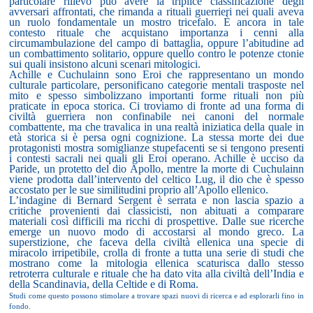
particolare rilievo può avere la triplice classificazione degli
avversari affrontati, che rimanda a rituali guerrieri nei quali aveva
un ruolo fondamentale un mostro tricefalo. È ancora in tale
contesto rituale che acquistano importanza i cenni alla
circumambulazione del campo di battaglia, oppure l’abitudine ad
un combattimento solitario, oppure quello contro le potenze ctonie
sui quali insistono alcuni scenari mitologici.
Achille e Cuchulainn sono Eroi che rappresentano un mondo
culturale particolare, personificano categorie mentali trasposte nel
mito e spesso simbolizzano importanti forme rituali non più
praticate in epoca storica. Ci troviamo di fronte ad una forma di
civiltà guerriera non confinabile nei canoni del normale
combattente, ma che travalica in una realtà iniziatica della quale in
età storica si è persa ogni cognizione. La stessa morte dei due
protagonisti mostra somiglianze stupefacenti se si tengono presenti
i contesti sacrali nei quali gli Eroi operano. Achille è ucciso da
Paride, un protetto del dio Apollo, mentre la morte di Cuchulainn
viene prodotta dall’intervento del celtico Lug, il dio che è spesso
accostato per le sue similitudini proprio all’Apollo ellenico.
L’indagine di Bernard Sergent è serrata e non lascia spazio a
critiche provenienti dai classicisti, non abituati a comparare
materiali così difficili ma ricchi di prospettive. Dalle sue ricerche
emerge un nuovo modo di accostarsi al mondo greco. La
superstizione, che faceva della civiltà ellenica una specie di
miracolo irripetibile, crolla di fronte a tutta una serie di studi che
mostrano come la mitologia ellenica scaturisca dallo stesso
retroterra culturale e rituale che ha dato vita alla civiltà dell’India e
della Scandinavia, della Celtide e di Roma.
Studi come questo possono stimolare a trovare spazi nuovi di ricerca e ad esplorarli fino in
fondo.