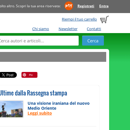
to altro. Scopri la tua area riservata:
Registrati
Entra
Riempi il tuo carrello
Chi siamo
Newsletter
Contatti
Ultime dalla Rassegna stampa
Una visione iraniana del nuovo
Medio Oriente
Leggi subito