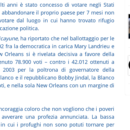
ti anni è stato concesso di votare negli Stati
ad abbandonare il proprio paese per 7 mesi non
votare dal luogo in cui hanno trovato rifugio
azione politica.
icayune
, ha riportato che nel ballottaggio per le
02 fra la democratica in carica Mary Landrieu e
 Orleans si è rivelata decisiva a favore della
enuto 78.900 voti – contro i 42.012 ottenuti a
el 2003 per la poltrona di governatore della
lanco e il repubblicano Bobby Jindal, la Blanco
voti, e nella sola New Orleans con un margine di
incoraggia coloro che non vogliono che i poveri
ar avverare una profezia annunciata. La bassa
i in cui i profughi non sono potuti tornare per