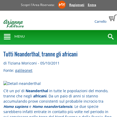
Scopri l'Area Riservata:
Registrati
Entra
Carrello
MENU
Tutti Neanderthal, tranne gli africani
di Tiziana Moriconi - 05/10/2011
Fonte:
galileonet
C’è un po’ di
Neanderthal
in tutte le popolazioni del mondo,
tranne che negli
africani
. Da un paio di anni si stanno
accumulando prove consistenti sul probabile incrocio tra
Homo sapiens
e
Homo neandertalensis
. Le due specie
sarebbero infatti entrate in contatto più volte nel periodo in
cui convissero nelle terre del Nord Europa e della Russia, fino