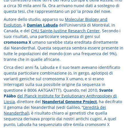
a circa 30 mila anni fa. Ora arrivano nuovi dati a sostegno di
questa tesi, che rappresentano un po’ la prova del nove.
Autore dello studio, apparso su
Molecular Biology and
Evolution
, è
Damian Labuda
dell’Università di Montréal, in
Canada, e del
CHU Sainte-Justine Research Center
. Secondo i
suoi risultati, una particolare sequenza di geni sul
cromosoma X
umano sarebbe stata ereditata direttamente
dai Neanderthal. Questa sequenza sembra essere presente in
tutte le popolazioni del mondo (con una frequenza del 9%),
tranne che in quelle africane.
Circa dieci anni fa, Labuda e il suo team avevano identificato
questa particolare combinazione (o, in gergo, aplotipo) di
varianti geniche sul cromosoma X umano, e si erano
interrogati sulla sua possibile origine (la sequenza in
questione è B006 AATGAATTT). Quando, nel 2010,
Svante
Pääbo
del Planck Institute for Evolutionary Anthropology di
Lipsia
, direttore del
Neandertal Genome Project
, ha decifrato
il genoma dei Neanderthal (vedi Galileo, “
L’eredità dei
Neanderthal
), è risultato chiaro ai genetisti che quella
sequenza derivava proprio dai nostri antichi cugini. A quel
punto, Labuda ha sequenziato oltre 6mila cromosomi X