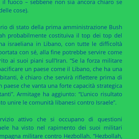
e il fuoco – sebbene non sia ancora chiaro se
elle cose).
rio di stato della prima amministrazione Bush
ah probabilmente costituiva il top dei top del
 israeliana in Libano, con tutte le difficoltà
 portata con sé, alla fine potrebbe servire come
o ai suoi piani sull’Iran. “Se la forza militare
pacificare un paese come il Libano, che ha una
itanti, è chiaro che servirà riflettere prima di
 un paese che vanta una forte capacità strategica
anti”. Armitage ha aggiunto: “L’unico risultato
ato unire le comunità libanesi contro Israele”.
ervizio attivo che si occupano di questioni
ele ha visto nel rapimento dei suoi militari
campagna militare contro Hezbollah. “Hezbollah,