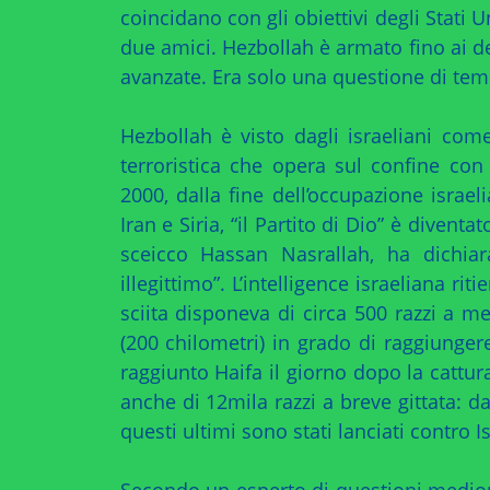
coincidano con gli obiettivi degli Stati U
due amici. Hezbollah è armato fino ai de
avanzate. Era solo una questione di tem
Hezbollah è visto dagli israeliani co
terroristica che opera sul confine con 
2000, dalla fine dell’occupazione israel
Iran e Siria, “il Partito di Dio” è divent
sceicco Hassan Nasrallah, ha dichiar
illegittimo”. L’intelligence israeliana r
sciita disponeva di circa 500 razzi a me
(200 chilometri) in grado di raggiungere
raggiunto Haifa il giorno dopo la cattura
anche di 12mila razzi a breve gittata: da 
questi ultimi sono stati lanciati contro I
Secondo un esperto di questioni mediori