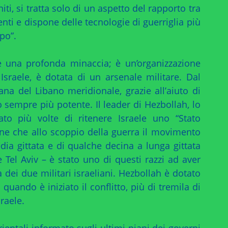
niti, si tratta solo di un aspetto del rapporto tra
nti e dispone delle tecnologie di guerriglia più
po”.
me una profonda minaccia; è un’organizzazione
Israele, è dotata di un arsenale militare. Dal
iana del Libano meridionale, grazie all’aiuto di
ato sempre più potente. Il leader di Hezbollah, lo
ato più volte di ritenere Israele uno “Stato
itiene che allo scoppio della guerra il movimento
dia gittata e di qualche decina a lunga gittata
 Tel Aviv – è stato uno di questi razzi ad aver
 dei due militari israeliani. Hezbollah è dotato
quando è iniziato il conflitto, più di tremila di
sraele.
entali informato sugli ultimi piani dei governi