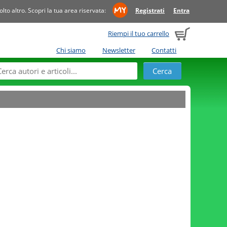
to altro. Scopri la tua area riservata:
Registrati
Entra
Riempi il tuo carrello
Chi siamo
Newsletter
Contatti