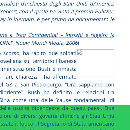
alisti d’inchiesta degli Stati Uniti d’America,
orker', con il quale ha vinto il premio Pulitzer.
 Lay in Vietnam, e per primo ha documentato le
one a 'Iraq Confidential – Intrighi e raggiri: la
 ONU'
, Nuovi Mondi Media, 2006
)
o scorso, ha rapito due soldati
sraeliana sul territorio libanese
mministrazione Bush è rimasta
i fare chiarezza”, ha affermato
el G8 a San Pietroburgo. “Ora sappiamo con
oriente”. Bush ha definito le relazioni tra
 Siria come una delle “cause fondamentali di
delle ostilità dipendesse da questi paesi. Due
zioni di diversi governi affinché gli Stati Uniti
sate il fuoco, il Segretario di Stato americano