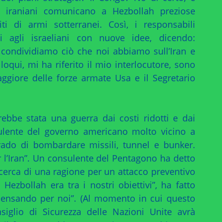
ri iraniani comunicano a Hezbollah preziose
ti di armi sotterranei. Così, i responsabili
i agli israeliani con nuove idee, dicendo:
condividiamo ciò che noi abbiamo sull’Iran e
lloqui, mi ha riferito il mio interlocutore, sono
ggiore delle forze armate Usa e il Segretario
rebbe stata una guerra dai costi ridotti e dai
sulente del governo americano molto vicino a
rado di bombardare missili, tunnel e bunker.
 l’Iran”. Un consulente del Pentagono ha detto
icerca di una ragione per un attacco preventivo
ezbollah era tra i nostri obiettivi”, ha fatto
 pensando per noi”. (Al momento in cui questo
nsiglio di Sicurezza delle Nazioni Unite avrà