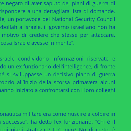
e negato di aver saputo dei piani di guerra di
i rispondere a una dettagliata lista di domande.
le, un portavoce del National Security Council
zbollah a Israele, il governo israeliano non ha
 motivo di credere che stesse per attaccare.
cosa Israele avesse in mente”.
sraele condividono informazioni riservate e
o un ex funzionario dell’intelligence, di fronte
ché si sviluppasse un decisivo piano di guerra
roprio all’inizio della scorsa primavera alcuni
anno iniziato a confrontarsi con i loro colleghi
eonautica militare era come riuscire a colpire in
n successo”, ha detto l’ex funzionario. “Chi è il
suoi piani strategici? Il Congo? No di certo, è