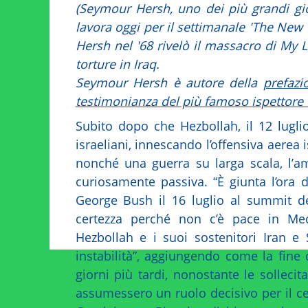
(Seymour Hersh, uno dei più grandi giorn
lavora oggi per il settimanale 'The New Y
Hersh nel '68 rivelò il massacro di My
torture in Iraq.
Seymour Hersh è autore della
prefazi
testimonianza del più famoso ispettore
Subito dopo che Hezbollah, il 12 lugli
israeliani, innescando l’offensiva aerea i
nonché una guerra su larga scala, l’a
curiosamente passiva. “È giunta l’ora d
George Bush il 16 luglio al summit d
certezza perché non c’è pace in Medi
Hezbollah e i suoi sostenitori Iran e
instabilità”, aggiungendo come la fine 
giorni più tardi, nonostante le sollecita
assumessero un ruolo decisivo per il ces