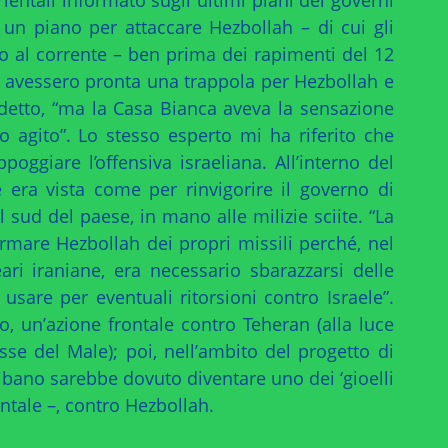
a un piano per attaccare Hezbollah – di cui gli
no al corrente – ben prima dei rapimenti del 12
ani avessero pronta una trappola per Hezbollah e
 detto, “ma la Casa Bianca aveva la sensazione
o agito”. Lo stesso esperto mi ha riferito che
oggiare l’offensiva israeliana. All’interno del
e era vista come per rinvigorire il governo di
l sud del paese, in mano alle milizie sciite. “La
mare Hezbollah dei propri missili perché, nel
ari iraniane, era necessario sbarazzarsi delle
sare per eventuali ritorsioni contro Israele”.
, un’azione frontale contro Teheran (alla luce
se del Male); poi, nell’ambito del progetto di
ibano sarebbe dovuto diventare uno dei ‘gioelli
ntale –, contro Hezbollah.