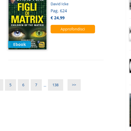
David Icke
Pag. 624
€ 24,99
Approfondisci
Ebook
5
6
7
...
138
>>