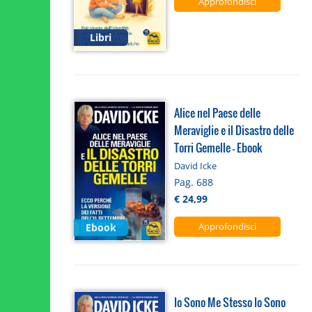
Approfondisci
Libri
Alice nel Paese delle
Meraviglie e il Disastro delle
Torri Gemelle - Ebook
David Icke
Pag. 688
€ 24,99
Approfondisci
Ebook
Io Sono Me Stesso Io Sono