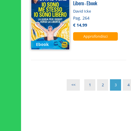
Libero - Ebook
David Icke
Pag. 264
€ 14,99
Approfondisci
Ebook
<<
1
2
3
4