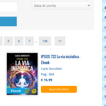
5
6
7
...
138
>>
IPSOS 732 La via iniziatica -
Ebook
Carlo Dorofatti
Pag. 304
€ 15,99
Approfondisci
Ebook