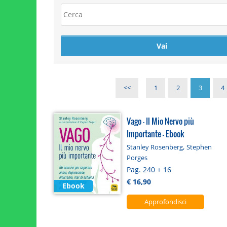
<<
1
2
3
4
Vago - Il Mio Nervo più
Importante - Ebook
,
Stanley Rosenberg
Stephen
Porges
Pag. 240 + 16
€ 16,90
Ebook
Approfondisci