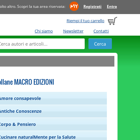
to altro. Scopri la tua area riservata:
Registrati
Entra
Riempi il tuo carrello
Chi siamo
Newsletter
Contatti
ollane MACRO EDIZIONI
Amore consapevole
Antiche Conoscenze
Corpo & Pensiero
Cucinare naturalMente per la Salute