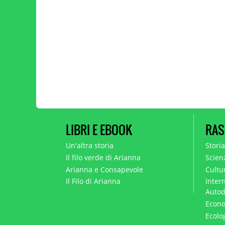
LIBRI E EBOOK
RAS
Un'altra storia
Stori
Il filo verde di Arianna
Scien
Arianna e Consapevole
Cultur
Il Filo di Arianna
Intern
Autod
Econo
Ecolo