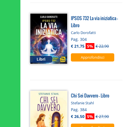
IPSOS 732 La via iniziatica -
Libro
Carlo Dorofatti
Pag. 304
€ 21,75
5%
€ 22,90
Approfondisci
Libri
Chi Sei Davvero - Libro
Stefanie Stahl
Pag. 384
€ 26,50
5%
€ 27,90