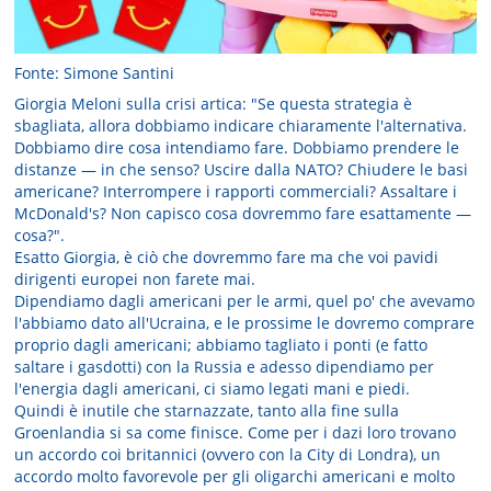
Fonte: Simone Santini
Giorgia Meloni sulla crisi artica: "Se questa strategia è
sbagliata, allora dobbiamo indicare chiaramente l'alternativa.
Dobbiamo dire cosa intendiamo fare. Dobbiamo prendere le
distanze — in che senso? Uscire dalla NATO? Chiudere le basi
americane? Interrompere i rapporti commerciali? Assaltare i
McDonald's? Non capisco cosa dovremmo fare esattamente —
cosa?".
Esatto Giorgia, è ciò che dovremmo fare ma che voi pavidi
dirigenti europei non farete mai.
Dipendiamo dagli americani per le armi, quel po' che avevamo
l'abbiamo dato all'Ucraina, e le prossime le dovremo comprare
proprio dagli americani; abbiamo tagliato i ponti (e fatto
saltare i gasdotti) con la Russia e adesso dipendiamo per
l'energia dagli americani, ci siamo legati mani e piedi.
Quindi è inutile che starnazzate, tanto alla fine sulla
Groenlandia si sa come finisce. Come per i dazi loro trovano
un accordo coi britannici (ovvero con la City di Londra), un
accordo molto favorevole per gli oligarchi americani e molto