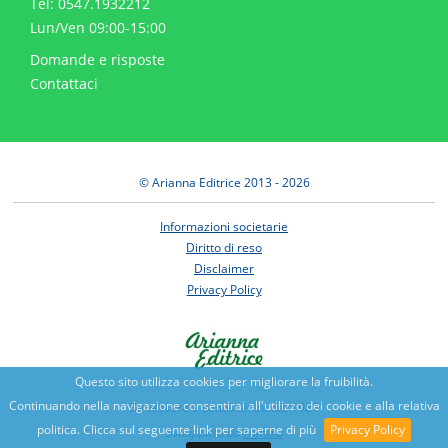
Tel: 0547.1932212
Lun/Ven 09:00-15:00
Domande e risposte
Contattaci
© Arianna Editrice 2013 - 2026
Informazioni societarie
Diritto di reso
Disclaimer
Privacy Policy
Questo sito utilizza cookies per migliorare la fruibilità.
Continuando nella navigazione consentirai all'utilizzo dei cookie e alla relativa
Benessere e conoscenza dal 1987
politica. Clicca sul seguente link per saperne di più
Privacy Policy
Sviluppato da
Nimaia