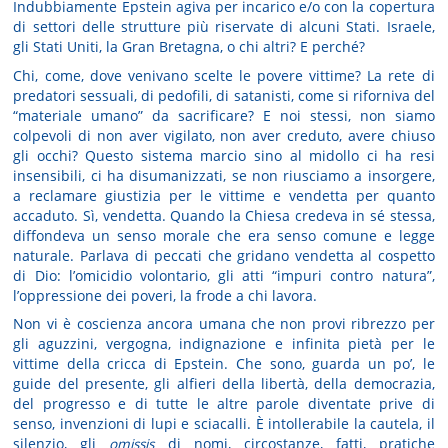
Indubbiamente Epstein agiva per incarico e/o con la copertura
di settori delle strutture più riservate di alcuni Stati. Israele,
gli Stati Uniti, la Gran Bretagna, o chi altri? E perché?
Chi, come, dove venivano scelte le povere vittime? La rete di
predatori sessuali, di pedofili, di satanisti, come si riforniva del
“materiale umano” da sacrificare? E noi stessi, non siamo
colpevoli di non aver vigilato, non aver creduto, avere chiuso
gli occhi? Questo sistema marcio sino al midollo ci ha resi
insensibili, ci ha disumanizzati, se non riusciamo a insorgere,
a reclamare giustizia per le vittime e vendetta per quanto
accaduto. Sì, vendetta. Quando la Chiesa credeva in sé stessa,
diffondeva un senso morale che era senso comune e legge
naturale. Parlava di peccati che gridano vendetta al cospetto
di Dio: l’omicidio volontario, gli atti “impuri contro natura”,
l’oppressione dei poveri, la frode a chi lavora.
Non vi è coscienza ancora umana che non provi ribrezzo per
gli aguzzini, vergogna, indignazione e infinita pietà per le
vittime della cricca di Epstein. Che sono, guarda un po’, le
guide del presente, gli alfieri della libertà, della democrazia,
del progresso e di tutte le altre parole diventate prive di
senso, invenzioni di lupi e sciacalli. È intollerabile la cautela, il
silenzio, gli
omissis
di nomi, circostanze, fatti, pratiche