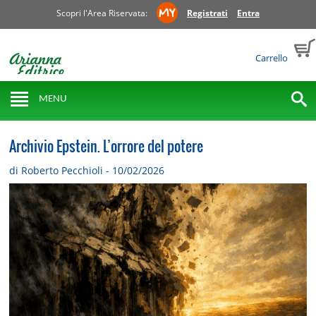
Scopri l'Area Riservata:
Registrati
Entra
Carrello
MENU
Archivio Epstein. L’orrore del potere
di Roberto Pecchioli - 10/02/2026