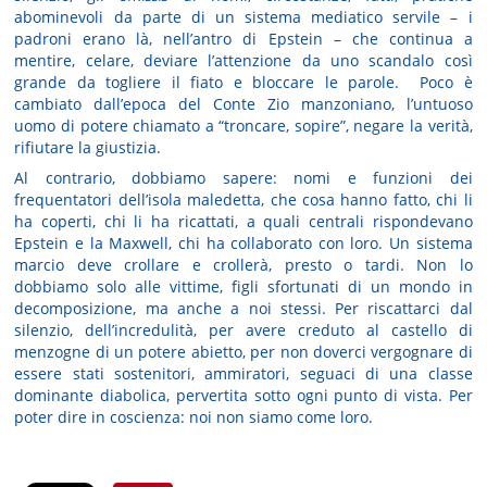
abominevoli da parte di un sistema mediatico servile – i
padroni erano là, nell’antro di Epstein – che continua a
mentire, celare, deviare l’attenzione da uno scandalo così
grande da togliere il fiato e bloccare le parole. Poco è
cambiato dall’epoca del Conte Zio manzoniano, l’untuoso
uomo di potere chiamato a “troncare, sopire”, negare la verità,
rifiutare la giustizia.
Al contrario, dobbiamo sapere: nomi e funzioni dei
frequentatori dell’isola maledetta, che cosa hanno fatto, chi li
ha coperti, chi li ha ricattati, a quali centrali rispondevano
Epstein e la Maxwell, chi ha collaborato con loro. Un sistema
marcio deve crollare e crollerà, presto o tardi. Non lo
dobbiamo solo alle vittime, figli sfortunati di un mondo in
decomposizione, ma anche a noi stessi. Per riscattarci dal
silenzio, dell’incredulità, per avere creduto al castello di
menzogne di un potere abietto, per non doverci vergognare di
essere stati sostenitori, ammiratori, seguaci di una classe
dominante diabolica, pervertita sotto ogni punto di vista. Per
poter dire in coscienza: noi non siamo come loro.