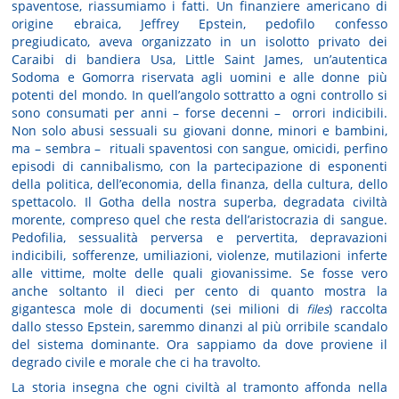
spaventose, riassumiamo i fatti. Un finanziere americano di
origine ebraica, Jeffrey Epstein, pedofilo confesso
pregiudicato, aveva organizzato in un isolotto privato dei
Caraibi di bandiera Usa, Little Saint James, un’autentica
Sodoma e Gomorra riservata agli uomini e alle donne più
potenti del mondo. In quell’angolo sottratto a ogni controllo si
sono consumati per anni – forse decenni – orrori indicibili.
Non solo abusi sessuali su giovani donne, minori e bambini,
ma – sembra – rituali spaventosi con sangue, omicidi, perfino
episodi di cannibalismo, con la partecipazione di esponenti
della politica, dell’economia, della finanza, della cultura, dello
spettacolo. Il Gotha della nostra superba, degradata civiltà
morente, compreso quel che resta dell’aristocrazia di sangue.
Pedofilia, sessualità perversa e pervertita, depravazioni
indicibili, sofferenze, umiliazioni, violenze, mutilazioni inferte
alle vittime, molte delle quali giovanissime. Se fosse vero
anche soltanto il dieci per cento di quanto mostra la
gigantesca mole di documenti (sei milioni di
files
) raccolta
dallo stesso Epstein, saremmo dinanzi al più orribile scandalo
del sistema dominante. Ora sappiamo da dove proviene il
degrado civile e morale che ci ha travolto.
La storia insegna che ogni civiltà al tramonto affonda nella