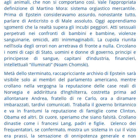
agli animali, che non si comportano così. Vale l’appropriata
definizione di Martino Mora: sistema orgiastico mercantile.
Prima di Epstein consideravamo assurdo, nonostante tutto,
parlare di Anticristo o di Male assoluto. Oggi apprendiamo
sgomenti che la realtà supera gli incubi peggiori. Atti sessuali
perpetrati nei confronti di bambini e bambine, violenze
sanguinarie, omicidi, atti inimmaginabili. La cupola riunita
nell’isola degli orrori non arretrava di fronte a nulla. Circolano
i nomi di capi di Stato, uomini e donne di governo, principi e
principesse di sangue, capitani d’industria, finanzieri,
intellettuali “illuminati” (Noam Chomski).
Metà dello sterminato, raccapricciante archivio di Epstein sarà
visibile solo ai membri del parlamento americano, mentre
crollano nella vergogna la reputazione delle case reali di
Norvegia e addirittura d’Inghilterra, costretta prima ad
allontanare Andrea, fratello di re Carlo, ora a diramare
imbarazzati, tardivi comunicati. Traballa il governo britannico
e va in frantumi la reputazione di famiglie come Clinton,
Obama ed altri. Di cuore, speriamo che siano falsità. Crollano
dinastie come i francesi Lang, padri e figlie. L’elenco dei
frequentatori, se confermato, mostra un sistema in cui il vizio
era prassi, la sensazione di onnipotenza generale e non