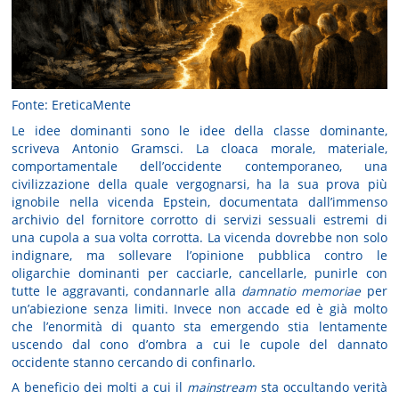
Fonte: EreticaMente
Le idee dominanti sono le idee della classe dominante,
scriveva Antonio Gramsci. La cloaca morale, materiale,
comportamentale dell’occidente contemporaneo, una
civilizzazione della quale vergognarsi, ha la sua prova più
ignobile nella vicenda Epstein, documentata dall’immenso
archivio del fornitore corrotto di servizi sessuali estremi di
una cupola a sua volta corrotta. La vicenda dovrebbe non solo
indignare, ma sollevare l’opinione pubblica contro le
oligarchie dominanti per cacciarle, cancellarle, punirle con
tutte le aggravanti, condannarle alla
damnatio memoriae
per
un’abiezione senza limiti. Invece non accade ed è già molto
che l’enormità di quanto sta emergendo stia lentamente
uscendo dal cono d’ombra a cui le cupole del dannato
occidente stanno cercando di confinarlo.
A beneficio dei molti a cui il
mainstream
sta occultando verità