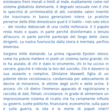
esistevano freni morali o limiti al male, esattamente come nel
sistema globalista dominante. Il degrado sessuale non è che
lo specchio di un’immoralità di atti, condotte, valori invertiti
che trascinano in basso generazioni intere. Le pratiche
perverse delle élite dimostrano qual è il livello – non solo etico
– dei residui debosciati di una civiltà millenaria. E il popolo
resta muto o quasi, in parte perché disinformato o tenuto
all’oscuro, in parte perché partecipe del fango delle classi
dirigenti. La nostra fuoriuscita dalla storia è meritata, perfino
doverosa.
Sorgono mille domande. La prima riguarda Epstein stesso:
come ha potuto mettere in piedi un sistema tanto grande, chi
lo ha aiutato, di chi è stato lo strumento, chi lo ha ucciso in
carcere, giacché è ridicola la tesi del suicidio. Chi è davvero la
sua aiutante e complice, Ghislaine Maxwell, figlia di un
potente ebreo cecoslovacco, condannata per adescamento di
decine di minorenni, le vittime degli orchi e delle orche. E
ancora: chi c’è dietro l’immenso apparato di registrazione e
raccolta di dati, filmati, circostanze, in grado di alimentare un
impressionante sistema di ricatto che ha certamente influito
su governi, scelte politiche, finanziarie, economiche, sulla pace
e sulla guerra, la vita e la morte di popoli interi?