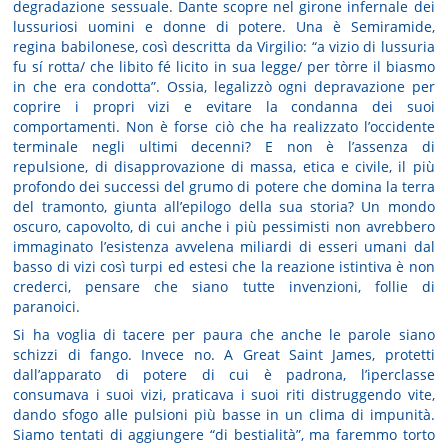
degradazione sessuale. Dante scopre nel girone infernale dei
lussuriosi uomini e donne di potere. Una è Semiramide,
regina babilonese, così descritta da Virgilio: “a vizio di lussuria
fu sí rotta/ che libito fé licito in sua legge/ per tòrre il biasmo
in che era condotta”. Ossia, legalizzò ogni depravazione per
coprire i propri vizi e evitare la condanna dei suoi
comportamenti. Non è forse ciò che ha realizzato l’occidente
terminale negli ultimi decenni? E non è l’assenza di
repulsione, di disapprovazione di massa, etica e civile, il più
profondo dei successi del grumo di potere che domina la terra
del tramonto, giunta all’epilogo della sua storia? Un mondo
oscuro, capovolto, di cui anche i più pessimisti non avrebbero
immaginato l’esistenza avvelena miliardi di esseri umani dal
basso di vizi così turpi ed estesi che la reazione istintiva è non
crederci, pensare che siano tutte invenzioni, follie di
paranoici.
Si ha voglia di tacere per paura che anche le parole siano
schizzi di fango. Invece no. A Great Saint James, protetti
dall’apparato di potere di cui è padrona, l’iperclasse
consumava i suoi vizi, praticava i suoi riti distruggendo vite,
dando sfogo alle pulsioni più basse in un clima di impunità.
Siamo tentati di aggiungere “di bestialità”, ma faremmo torto