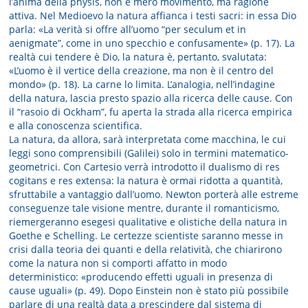
l’anima della physis, non è mero movimento, ma ragione
attiva. Nel Medioevo la natura affianca i testi sacri: in essa Dio
parla: «La verità si offre all’uomo “per seculum et in
aenigmate”, come in uno specchio e confusamente» (p. 17). La
realtà cui tendere è Dio, la natura è, pertanto, svalutata:
«L’uomo è il vertice della creazione, ma non è il centro del
mondo» (p. 18). La carne lo limita. L’analogia, nell’indagine
della natura, lascia presto spazio alla ricerca delle cause. Con
il “rasoio di Ockham”, fu aperta la strada alla ricerca empirica
e alla conoscenza scientifica.
La natura, da allora, sarà interpretata come macchina, le cui
leggi sono comprensibili (Galilei) solo in termini matematico-
geometrici. Con Cartesio verrà introdotto il dualismo di res
cogitans e res extensa: la natura è ormai ridotta a quantità,
sfruttabile a vantaggio dall’uomo. Newton porterà alle estreme
conseguenze tale visione mentre, durante il romanticismo,
riemergeranno esegesi qualitative e olistiche della natura in
Goethe e Schelling. Le certezze scientiste saranno messe in
crisi dalla teoria dei quanti e della relatività, che chiarirono
come la natura non si comporti affatto in modo
deterministico: «producendo effetti uguali in presenza di
cause uguali» (p. 49). Dopo Einstein non è stato più possibile
parlare di una realtà data a prescindere dal sistema di