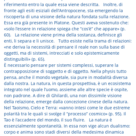
riferimento entro la quale essa viene descritta. Inoltre, di
fronte agli esiti esiziali dell’Antropocene, sta emergendo la
riscoperta di una visione della natura fondata sulla relazione.
Essa era già presente in Platone. Questi aveva sostenuto che:
«solo l’essere in relazione spiega che “cos’è” che appare» (p.
60). La relazione viene prima della sostanza, definisce gli
enti, li separa e li unisce. Tutto esiste nella trama di relazioni:
«ne deriva la necessità di pensare il reale non sulla base di
oggetti, ma di sistemi, intrecciati e solo epistemicamente
distinguibili» (p. 65).
È necessario pensare per sistemi complessi, superare la
contrapposizione di soggetto e di oggetto. Nella physis tutto
pensa, anche il mondo vegetale, sia pure in modalità diversa
dalla nostra. La natura, in questa prospettiva, è un ecosistema
integrato nel quale l’uomo, assieme alle altre specie è ospite,
non padrone. A dire di Ghilardi, una non dissimile visione
della relazione, emerge dalla concezione cinese della natura.
Nel Taoismo, Cielo e Terra: «vanno intesi come le due estreme
polarità tra le quali si svolge il “processo” cosmico» (p. 95). Il
Tao è l’accadere del mondo, il suo fluire. La natura è
essenzialmente spontaneità. In essa non vige alcun dualismo:
corpo e anima sono stadi diversi della medesima dinamica