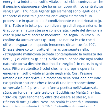
energetica indotta dal soffio vitale, di cui ebbe contezza anche
il pensiero giapponese, che ha un sviluppo ritmico centrato su
yang e yin. I “Cinque Agenti” (gli elementi) sono legati da un
rapporto di nascita e generazione: «ogni elemento è un
processo, e in quanto tale è condizionante e condizionato» (p.
101). Tutto è in tutto, pur con diversi gradi di separazione. In
Giappone la natura stessa è considerata: «sede del divino, e a
esso si può avere accesso mediante una soglia, un limen, un
confine da attraversare» (p. 108). La natura è: «ciò che si
offre allo sguardo in quanto fenomeno dinamico» (p. 109).
Di essa viene colto il tratto effimero, transeunte nella:
«struggente malinconia provata contemplando la bellezza dei
fiori […] di ciliegio» (p. 111). Nello Zen si pensa che ogni realtà
naturale possa divenire Buddha, il risveglio è, in nuce, in ogni
cosa. Pittore autentico è colui che, nelle proprie opere, fa
emergere il soffio vitale alitante negli enti. Così, l’essere
umano è un essere-tra, un momento della relazione naturale.
Pasqualotto sostiene che: «L’idea di una interconnessione
universale […] è presente in forma poetica nell’Avatamsaka
sūtra, un fondamentale testo del Buddhismo Mahāyāna» (pp.
139-140). Ogni fenomeno, oltre che essere se stesso, è il
riflesso di tutti gli altri. Nessuna realtà è: «entità autonoma,
isolata, indipendente […] Ciò […] significa che ogni realtà