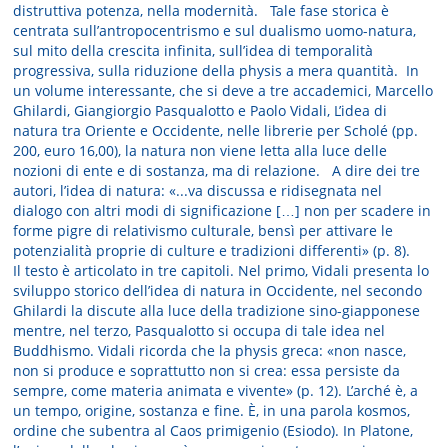
distruttiva potenza, nella modernità. Tale fase storica è
centrata sull’antropocentrismo e sul dualismo uomo-natura,
sul mito della crescita infinita, sull’idea di temporalità
progressiva, sulla riduzione della physis a mera quantità. In
un volume interessante, che si deve a tre accademici, Marcello
Ghilardi, Giangiorgio Pasqualotto e Paolo Vidali, L’idea di
natura tra Oriente e Occidente, nelle librerie per Scholé (pp.
200, euro 16,00), la natura non viene letta alla luce delle
nozioni di ente e di sostanza, ma di relazione. A dire dei tre
autori, l’idea di natura: «...va discussa e ridisegnata nel
dialogo con altri modi di significazione […] non per scadere in
forme pigre di relativismo culturale, bensì per attivare le
potenzialità proprie di culture e tradizioni differenti» (p. 8).
Il testo è articolato in tre capitoli. Nel primo, Vidali presenta lo
sviluppo storico dell’idea di natura in Occidente, nel secondo
Ghilardi la discute alla luce della tradizione sino-giapponese
mentre, nel terzo, Pasqualotto si occupa di tale idea nel
Buddhismo. Vidali ricorda che la physis greca: «non nasce,
non si produce e soprattutto non si crea: essa persiste da
sempre, come materia animata e vivente» (p. 12). L’arché è, a
un tempo, origine, sostanza e fine. È, in una parola kosmos,
ordine che subentra al Caos primigenio (Esiodo). In Platone,