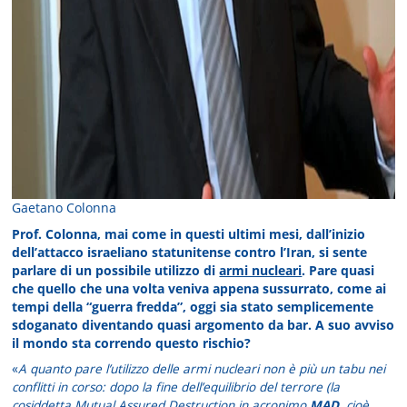
Gaetano Colonna
Prof. Colonna, mai come in questi ultimi mesi, dall’inizio
dell’attacco israeliano statunitense contro l’Iran, si sente
parlare di un possibile utilizzo di
armi nucleari
. Pare quasi
che quello che una volta veniva appena sussurrato, come ai
tempi della “guerra fredda”, oggi sia stato semplicemente
sdoganato diventando quasi argomento da bar. A suo avviso
il mondo sta correndo questo rischio?
«
A quanto pare l’utilizzo delle armi nucleari non è più un tabu nei
conflitti in corso: dopo la fine dell’equilibrio del terrore (la
cosiddetta Mutual Assured Destruction in acronimo
MAD,
cioè