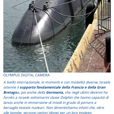
OLYMPUS DIGITAL CAMERA
A livello
internazionale, in momenti e con modalità diverse, Israele
ottenne il
supporto fondamentale della Francia e della Gran
Bretagn
a, poi anche della
Germania,
che negli ultimi decenni ha
fornito a Israele sottomarini classe Dolphin che hanno capacità di
lancio anche in immersione di missili in grado di portare a
bersaglio testate nucleari. Non dimentichiamo infatti che, oltre
alle bombe, servono vettori idonei per un loro impiego