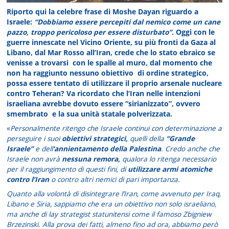
Riporto qui la celebre frase di Moshe Dayan riguardo a
Israele:
“Dobbiamo essere percepiti dal nemico come un cane
pazzo, troppo pericoloso per essere disturbato”.
Oggi con le
guerre innescate nel Vicino Oriente, su più fronti da Gaza al
Libano, dal Mar Rosso all’Iran, crede che lo stato ebraico se
venisse a trovarsi con le spalle al muro, dal momento che
non ha raggiunto nessuno obiettivo di ordine strategico,
possa essere tentato di utilizzare il proprio arsenale nucleare
contro Teheran? Va ricordato che l’Iran nelle intenzioni
israeliana avrebbe dovuto essere “sirianizzato”, ovvero
smembrato e la sua unità statale polverizzata.
«
Personalmente ritengo che Israele continui con determinazione a
perseguire i suoi
obiettivi strategici,
quelli della
“Grande
Israele”
e dell
‘annientamento della Palestina
. Credo anche che
Israele non avrà
nessuna remora,
qualora lo ritenga necessario
per il raggiungimento di questi fini, di
utilizzare armi atomiche
contro l’Iran
o contro altri nemici di pari importanza.
Quanto alla volontà di disintegrare l’Iran, come avvenuto per Iraq,
Libano e Siria, sappiamo che era un obiettivo non solo israeliano,
ma anche di lay strategist statunitensi come il famoso Zbigniew
Brzezinski. Alla prova dei fatti, almeno fino ad ora, abbiamo però