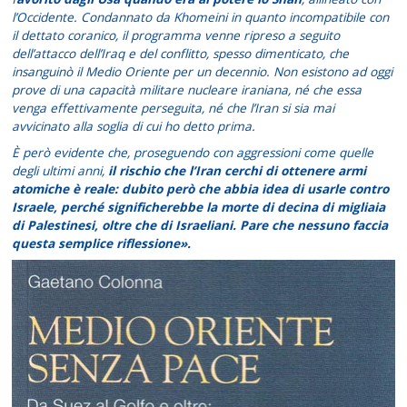
l’Occidente. Condannato da Khomeini in quanto incompatibile con
il dettato coranico, il programma venne ripreso a seguito
dell’attacco dell’Iraq e del conflitto, spesso dimenticato, che
insanguinò il Medio Oriente per un decennio. Non esistono ad oggi
prove di una capacità militare nucleare iraniana, né che essa
venga effettivamente perseguita, né che l’Iran si sia mai
avvicinato alla soglia di cui ho detto prima.
È però evidente che, proseguendo con aggressioni come quelle
degli ultimi anni,
il rischio che l’Iran cerchi di ottenere armi
atomiche è reale:
dubito però che abbia idea di usarle contro
Israele, perché significherebbe la morte di decina di migliaia
di Palestinesi, oltre che di Israeliani. Pare che nessuno faccia
questa semplice riflessione».