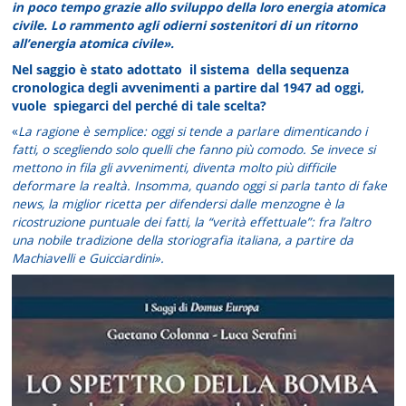
in poco tempo grazie allo sviluppo della loro energia atomica
civile. Lo rammento agli odierni sostenitori di un ritorno
all’energia atomica civile».
Nel saggio è stato adottato il sistema della sequenza
cronologica degli avvenimenti a partire dal 1947 ad oggi,
vuole spiegarci del perché di tale scelta?
«
La ragione è semplice: oggi si tende a parlare dimenticando i
fatti, o scegliendo solo quelli che fanno più comodo. Se invece si
mettono in fila gli avvenimenti, diventa molto più difficile
deformare la realtà. Insomma, quando oggi si parla tanto di fake
news, la miglior ricetta per difendersi dalle menzogne è la
ricostruzione puntuale dei fatti, la “verità effettuale”: fra l’altro
una nobile tradizione della storiografia italiana, a partire da
Machiavelli e Guicciardini».