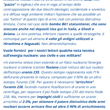
“pazzo”
in inglese,) che era in voga al tempo della
contrapposizione dei due blocchi ideologici, occidentale e sovietico,
si è diffusa negli ambienti militari l’opinione che sia possibile un
uso “tattico” di questo tipo di armi, cioè con potenza distruttiva
limitata. Come nel caso delle
bombe B61 statunitensi, che sono
stoccate anche nei depositi Usa qui in Italia, a Ghedi e
Aviano.
La loro potenza, inferiore rispetto a quelle strategiche, è
comunque pari ad almeno
4 volte gli ordigni utilizzati a
Hiroshima e Nagasaki.
Non dimentichiamolo».
Vuole fornirci per i nostri lettori qualche nota tecnica
sull’energia nucleare: uso civile e uso militare?
«
In estrema sintesi (non essendo io un fisico nucleare) l’energia
nucleare si ottiene tramite
fissione
(cioè rottura del suo nucleo)
dell’isotopo
uranio 235
. Questo isotopo rappresenta solo l’1%
dell’uranio presente in natura, composto per il 90% da un altro
isotopo, l’uranio 238. Per questo è necessario
“arricchire”
l’uranio 238
, facendo ruotare l’esafluoruro di uranio in una
centrifuga, per separare il più fissile isotopo 235 dal meno fissile
238. Ma, mentre per
impieghi civili
è sufficiente un uranio
arricchito al
2-3%, per ottenere il potere distruttivo delle armi
nucleari occorre arrivare fino ad oltre il 90% di arricchimento
,