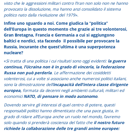
visto che le aggressioni militari contro l’Iran non solo non ne hanno
provocato la dissoluzione, ma hanno anzi consolidato il sistema
politico nato dalla rivoluzione del 1979».
Infine uno sguardo a noi. Come giudica la “politica”
dell’Europa in questo momento che grazie ai tre volonterosi,
Gran Bretagna, Francia e Germania a cui si aggiungono
baltici e nordici, sta facendo il possibile per provocare la
Russia, incurante che quest’ultima è una superpotenza
nucleare?
«
Si tratta di una politica i cui risultati sono oggi evidenti:
la guerra
continua, l’Ucraina non è in grado di vincerla, la Federazione
Russa non può perderla
. Le affermazione dei cosiddetti
volenterosi, cui a volte si associano anche numerosi politici italiani,
sono la dimostrazione dell’
incapacità dell’intera classe dirigente
europea,
formata da decenni negli ambienti culturali, militari ed
economici
NATO,
di pensare in modo autonomo
.
Dovendo servire gli interessi di quel centro di potere, questi
responsabili politici hanno dimenticato che una pace giusta, in
grado di ridare all’Europa anche un ruolo nel mondo, l’avremo
solo quando si prenderà coscienza del fatto che
il nostro futuro
richiede la collaborazione delle tre grandi anime europee: