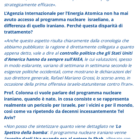
strategicamente efficace».
L’Agenzia Internazionale per l’Energia Atomica non ha mai
avuto accesso al programma nucleare israeliano, a
differenza di quello iraniano. Perché questa disparità di
trattamento?
«Anche questo aspetto risulta chiaramente dalla cronologia che
abbiamo pubblicato: la ragione è direttamente collegata a quanto
appena detto, vale a dire al
controllo politico che gli Stati Uniti
d’America hanno da sempre sull’AIEA
, le cui valutazioni, spesso
in modo esilarante, variano di settimana in settimana secondo le
esigenze politiche occidentali, come mostrano le dichiarazioni del
suo direttore generale, Rafael Mariano Grossi, lo scorso anno, in
occasione della prima offensiva israelo-statunitense contro l’Iran».
Prof. Colonna ci vuole parlare del programma nucleare
iraniano, quando è nato, in cosa consiste e se rappresenta
realmente un pericolo per Israele, per i vicini e per il mondo,
così come va ripetendo da decenni incessantemente Tel
Aviv?
«
Non posso che sintetizzare quanto viene dettagliato ne ‘
Lo
Spettro della bomba
‘. Il programma nucleare iraniano venne
f
avorito dagli Usa quando era al potere lo Shah
, allineato con