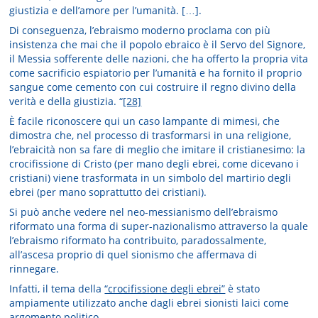
giustizia e dell’amore per l’umanità. […].
Di conseguenza, l’ebraismo moderno proclama con più
insistenza che mai che il popolo ebraico è il Servo del Signore,
il Messia sofferente delle nazioni, che ha offerto la propria vita
come sacrificio espiatorio per l’umanità e ha fornito il proprio
sangue come cemento con cui costruire il regno divino della
verità e della giustizia. “
[28]
È facile riconoscere qui un caso lampante di mimesi, che
dimostra che, nel processo di trasformarsi in una religione,
l’ebraicità non sa fare di meglio che imitare il cristianesimo: la
crocifissione di Cristo (per mano degli ebrei, come dicevano i
cristiani) viene trasformata in un simbolo del martirio degli
ebrei (per mano soprattutto dei cristiani).
Si può anche vedere nel neo-messianismo dell’ebraismo
riformato una forma di super-nazionalismo attraverso la quale
l’ebraismo riformato ha contribuito, paradossalmente,
all’ascesa proprio di quel sionismo che affermava di
rinnegare.
Infatti, il tema della
“crocifissione degli ebrei”
è stato
ampiamente utilizzato anche dagli ebrei sionisti laici come
argomento politico.