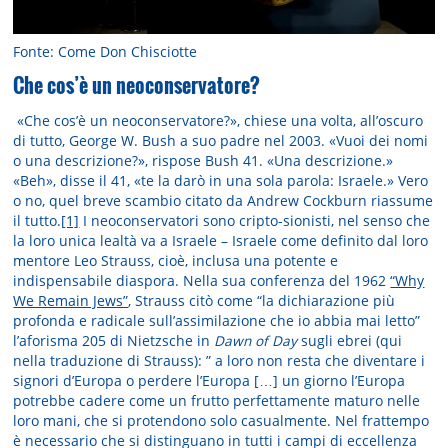
Fonte: Come Don Chisciotte
Che cos’è un neoconservatore?
«Che cos’è un neoconservatore?», chiese una volta, all’oscuro
di tutto, George W. Bush a suo padre nel 2003. «Vuoi dei nomi
o una descrizione?», rispose Bush 41. «Una descrizione.»
«Beh», disse il 41, «te la darò in una sola parola: Israele.» Vero
o no, quel breve scambio citato da Andrew Cockburn riassume
il tutto.
[1]
I neoconservatori sono cripto-sionisti, nel senso che
la loro unica lealtà va a Israele – Israele come definito dal loro
mentore Leo Strauss, cioè, inclusa una potente e
indispensabile diaspora. Nella sua conferenza del 1962
“Why
We Remain Jews”
, Strauss citò come “la dichiarazione più
profonda e radicale sull’assimilazione che io abbia mai letto”
l’aforisma 205 di Nietzsche in
Dawn of Day
sugli ebrei (qui
nella traduzione di Strauss): ” a loro non resta che diventare i
signori d’Europa o perdere l’Europa […] un giorno l’Europa
potrebbe cadere come un frutto perfettamente maturo nelle
loro mani, che si protendono solo casualmente. Nel frattempo
è necessario che si distinguano in tutti i campi di eccellenza