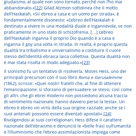
giudaismo, al quale non sono tornato, perché non l’ho mai
abbandonato.»
[22]
Gilad Atzmon sottolinea che il motto
dell’Haskalah, «Sii ebreo a casa e un uomo per strada», è
fondamentalmente disonesto: «L’ebreo dell’Haskalah è
destinato a vivere in una modalità duale e ingannevole, se non
praticamente in uno stato di schizofrenia. […] L’ebreo
dell’Haskalah inganna il proprio Dio quando è a casa e
inganna il goy una volta in strada. In realtà, è proprio questa
dualità tra tribalismo e universalismo a costituire il cuore
stesso dell’identità ebraica laica collettiva. Questa dualità non
è mai stata risolta in modo adeguato.»
[23]
Il sionismo fu un tentativo di risolverla. Moses Hess, uno dei
principali precursori con il suo libro
Roma e Gerusalemme
(1862), scrisse: «Quei nostri fratelli che, al fine di ottenere
l’emancipazione, si sforzano di persuadere se stessi, così come
gli altri, che gli ebrei moderni non possiedono alcuna traccia
di sentimento nazionale, hanno davvero perso la testa». Un
ebreo è ebreo «in virtù della sua origine razziale, anche se i
suoi antenati possono essere diventati apostati».
[24]
Rivolgendosi ai suoi correligionari, Hess difese il carattere
nazionale dell’ebraismo e denunciò le «belle frasi sull’umanità
e l’illuminismo che l’ebreo assimilazionista impiega come