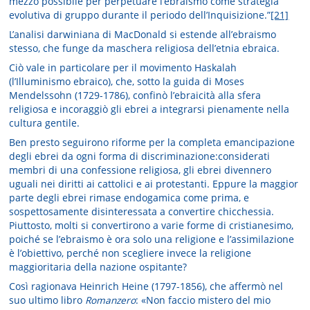
mezzo possibile per perpetuare l’ebraismo come strategia
evolutiva di gruppo durante il periodo dell’Inquisizione.”
[21]
L’analisi darwiniana di MacDonald si estende all’ebraismo
stesso, che funge da maschera religiosa dell’etnia ebraica.
Ciò vale in particolare per il movimento Haskalah
(l’Illuminismo ebraico), che, sotto la guida di Moses
Mendelssohn (1729-1786), confinò l’ebraicità alla sfera
religiosa e incoraggiò gli ebrei a integrarsi pienamente nella
cultura gentile.
Ben presto seguirono riforme per la completa emancipazione
degli ebrei da ogni forma di discriminazione:considerati
membri di una confessione religiosa, gli ebrei divennero
uguali nei diritti ai cattolici e ai protestanti. Eppure la maggior
parte degli ebrei rimase endogamica come prima, e
sospettosamente disinteressata a convertire chicchessia.
Piuttosto, molti si convertirono a varie forme di cristianesimo,
poiché se l’ebraismo è ora solo una religione e l’assimilazione
è l’obiettivo, perché non scegliere invece la religione
maggioritaria della nazione ospitante?
Così ragionava Heinrich Heine (1797-1856), che affermò nel
suo ultimo libro
Romanzero
: «Non faccio mistero del mio