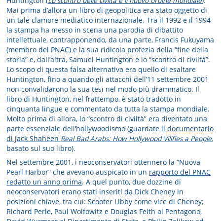
Huntington (
Lo scontro delle civiltà e il nuovo ordine mondiale
).
Mai prima d’allora un libro di geopolitica era stato oggetto di
un tale clamore mediatico internazionale. Tra il 1992 e il 1994
la stampa ha messo in scena una parodia di dibattito
intellettuale, contrapponendo, da una parte, Francis Fukuyama
(membro del PNAC) e la sua ridicola profezia della “fine della
storia” e, dall’altra, Samuel Huntington e lo “scontro di civiltà”.
Lo scopo di questa falsa alternativa era quello di esaltare
Huntington, fino a quando gli attacchi dell’11 settembre 2001
non convalidarono la sua tesi nel modo più drammatico. Il
libro di Huntington, nel frattempo, è stato tradotto in
cinquanta lingue e commentato da tutta la stampa mondiale.
Molto prima di allora, lo “scontro di civiltà” era diventato una
parte essenziale dell’hollywoodismo (guardate
il documentario
di Jack Shaheen
Real Bad Arabs: How Hollywood Vilifies a People
,
basato sul suo libro).
Nel settembre 2001, i neoconservatori ottennero la “Nuova
Pearl Harbor” che avevano auspicato in un
rapporto del PNAC
redatto un anno prima
. A quel punto, due dozzine di
neoconservatori erano stati inseriti da Dick Cheney in
posizioni chiave, tra cui: Scooter Libby come vice di Cheney;
Richard Perle, Paul Wolfowitz e Douglas Feith al Pentagono,