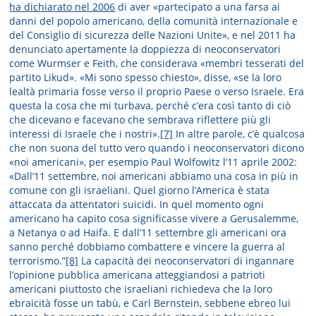
ha dichiarato nel 2006
di aver «partecipato a una farsa ai
danni del popolo americano, della comunità internazionale e
del Consiglio di sicurezza delle Nazioni Unite», e nel 2011 ha
denunciato apertamente la doppiezza di neoconservatori
come Wurmser e Feith, che considerava «membri tesserati del
partito Likud». «Mi sono spesso chiesto», disse, «se la loro
lealtà primaria fosse verso il proprio Paese o verso Israele. Era
questa la cosa che mi turbava, perché c’era così tanto di ciò
che dicevano e facevano che sembrava riflettere più gli
interessi di Israele che i nostri».
[7]
In altre parole, c’è qualcosa
che non suona del tutto vero quando i neoconservatori dicono
«noi americani», per esempio Paul Wolfowitz l’11 aprile 2002:
«Dall’11 settembre, noi americani abbiamo una cosa in più in
comune con gli israeliani. Quel giorno l’America è stata
attaccata da attentatori suicidi. In quel momento ogni
americano ha capito cosa significasse vivere a Gerusalemme,
a Netanya o ad Haifa. E dall’11 settembre gli americani ora
sanno perché dobbiamo combattere e vincere la guerra al
terrorismo.”
[8]
La capacità dei neoconservatori di ingannare
l’opinione pubblica americana atteggiandosi a patrioti
americani piuttosto che israeliani richiedeva che la loro
ebraicità fosse un tabù, e Carl Bernstein, sebbene ebreo lui