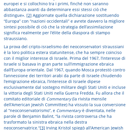
europei e si collochino tra i primi, finché non saranno
abbastanza avanti da determinare essi stessi ciò che
distingue».
[2]
Aggiornate quella dichiarazione sostituendo
“Europa” con “nazioni occidentali” e avrete davvero la migliore
sintesi possibile di ciò che la strategia dell’assimilazione
significa realmente per l’élite della diaspora di stampo
straussiano.
La prova del cripto-israelismo dei neoconservatori straussiani
è la loro politica estera statunitense, che ha sempre coinciso
con il miglior interesse di Israele. Prima del 1967, l’interesse di
Israele si basava in gran parte sull’immigrazione ebraica
dall’Europa orientale. Dal 1967, quando Mosca protestò contro
l’annessione dei territori arabi da parte di Israele chiudendo
l’emigrazione ebraica, l’interesse di Israele dipese
esclusivamente dal sostegno militare degli Stati Uniti e incluse
la vittoria degli Stati Uniti nella Guerra Fredda. Fu allora che il
comitato editoriale di
Commentary
(la rivista mensile
dell’American Jewish Committee) ha vissuto la sua conversione
al “neoconservatorismo”, e
Commentary
è diventata, nelle
parole di Benjamin Balint, “la rivista controversa che ha
trasformato la sinistra ebraica nella destra
neoconservatrice
.
“
[3]
Irving Kristol spiegò all’American Jewish