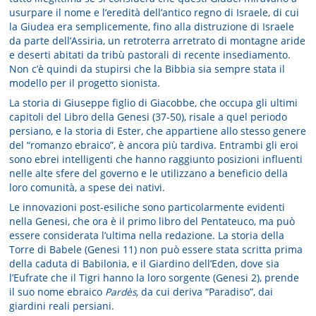
usurpare il nome e l’eredità dell’antico regno di Israele, di cui
la Giudea era semplicemente, fino alla distruzione di Israele
da parte dell’Assiria, un retroterra arretrato di montagne aride
e deserti abitati da tribù pastorali di recente insediamento.
Non c’è quindi da stupirsi che la Bibbia sia sempre stata il
modello per il progetto sionista.
La storia di Giuseppe figlio di Giacobbe, che occupa gli ultimi
capitoli del Libro della Genesi (37-50), risale a quel periodo
persiano, e la storia di Ester, che appartiene allo stesso genere
del “romanzo ebraico”, è ancora più tardiva. Entrambi gli eroi
sono ebrei intelligenti che hanno raggiunto posizioni influenti
nelle alte sfere del governo e le utilizzano a beneficio della
loro comunità, a spese dei nativi.
Le innovazioni post-esiliche sono particolarmente evidenti
nella Genesi, che ora è il primo libro del Pentateuco, ma può
essere considerata l’ultima nella redazione. La storia della
Torre di Babele (Genesi 11) non può essere stata scritta prima
della caduta di Babilonia, e il Giardino dell’Eden, dove sia
l’Eufrate che il Tigri hanno la loro sorgente (Genesi 2), prende
il suo nome ebraico
Pardès,
da cui deriva “Paradiso”, dai
giardini reali persiani.