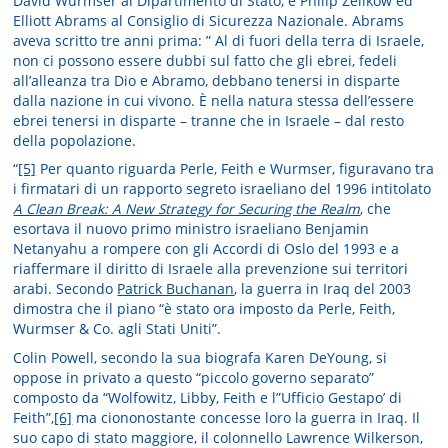
David Wurmser al Dipartimento di Stato, e Philip Zelikow ed
Elliott Abrams al Consiglio di Sicurezza Nazionale. Abrams
aveva scritto tre anni prima: ” Al di fuori della terra di Israele,
non ci possono essere dubbi sul fatto che gli ebrei, fedeli
all’alleanza tra Dio e Abramo, debbano tenersi in disparte
dalla nazione in cui vivono. È nella natura stessa dell’essere
ebrei tenersi in disparte – tranne che in Israele – dal resto
della popolazione.
“
[5]
Per quanto riguarda Perle, Feith e Wurmser, figuravano tra
i firmatari di un rapporto segreto israeliano del 1996 intitolato
A Clean Break: A New Strategy for Securing the Realm
, che
esortava il nuovo primo ministro israeliano Benjamin
Netanyahu a rompere con gli Accordi di Oslo del 1993 e a
riaffermare il diritto di Israele alla prevenzione sui territori
arabi. Secondo
Patrick Buchanan
, la guerra in Iraq del 2003
dimostra che il piano “è stato ora imposto da Perle, Feith,
Wurmser & Co. agli Stati Uniti”.
Colin Powell, secondo la sua biografa Karen DeYoung, si
oppose in privato a questo “piccolo governo separato”
composto da “Wolfowitz, Libby, Feith e l”Ufficio Gestapo’ di
Feith”,
[6]
ma ciononostante concesse loro la guerra in Iraq. Il
suo capo di stato maggiore, il colonnello Lawrence Wilkerson,