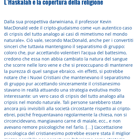
L’Haskalah e la copertura della religione
Dalla sua prospettiva darwiniana, il professor Kevin
MacDonald vede il cripto-giudaismo come «un autentico caso
di cripsis del tutto analogo ai casi di mimetismo nel mondo
naturale». Ciò vale, secondo MacDonald, anche per i convertiti
sinceri che tuttavia mantengono il separatismo di gruppo:
coloro che, pur accettando volentieri l’acqua del battesimo,
credono che essa non abbia cambiato la natura del sangue
che scorre nelle loro vene e che si preoccupano di mantenere
la purezza di quel sangue ebraico. «In effetti, si potrebbe
notare che i Nuovi Cristiani che mantenevano il separatismo
di gruppo pur accettando sinceramente il cristianesimo
stavano in realtà attuando una strategia evolutiva molto
interessante: un vero caso di cripsis del tutto analogo alla
cripsis nel mondo naturale. Tali persone sarebbero state
ancora più invisibili alla società circostante rispetto ai cripto-
ebrei, poiché frequentavano regolarmente la chiesa, non si
circoncidevano, mangiavano carne di maiale, ecc., e non
avevano remore psicologiche nel farlo. […] L’accettazione
psicologica del cristianesimo potrebbe essere stata il miglior