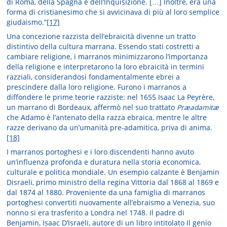
di Roma, della Spagna e dell’Inquisizione. […] Inoltre, era una
forma di cristianesimo che si avvicinava di più al loro semplice
giudaismo.”
[17]
Una concezione razzista dell’ebraicità divenne un tratto
distintivo della cultura marrana. Essendo stati costretti a
cambiare religione, i marranos minimizzarono l’importanza
della religione e interpretarono la loro ebraicità in termini
razziali, considerandosi fondamentalmente ebrei a
prescindere dalla loro religione. Furono i marranos a
diffondere le prime teorie razziste: nel 1655 Isaac La Peyrère,
un marrano di Bordeaux, affermò nel suo trattato
Præadamitæ
che Adamo è l’antenato della razza ebraica, mentre le altre
razze derivano da un’umanità pre-adamitica, priva di anima.
[18]
I marranos portoghesi e i loro discendenti hanno avuto
un’influenza profonda e duratura nella storia economica,
culturale e politica mondiale. Un esempio calzante è Benjamin
Disraeli, primo ministro della regina Vittoria dal 1868 al 1869 e
dal 1874 al 1880. Proveniente da una famiglia di marranos
portoghesi convertiti nuovamente all’ebraismo a Venezia, suo
nonno si era trasferito a Londra nel 1748. Il padre di
Benjamin, Isaac D’Israeli, autore di un libro intitolato Il genio