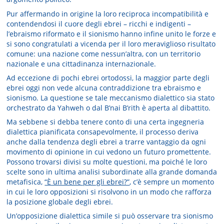
Pur affermando in origine la loro reciproca incompatibilità e
contendendosi il cuore degli ebrei – ricchi e indigenti –
l’ebraismo riformato e il sionismo hanno infine unito le forze e
si sono congratulati a vicenda per il loro meraviglioso risultato
comune: una nazione come nessun’altra, con un territorio
nazionale e una cittadinanza internazionale.
Ad eccezione di pochi ebrei ortodossi, la maggior parte degli
ebrei oggi non vede alcuna contraddizione tra ebraismo e
sionismo. La questione se tale meccanismo dialettico sia stato
orchestrato da Yahweh o dal B’nai B’rith è aperta al dibattito.
Ma sebbene si debba tenere conto di una certa ingegneria
dialettica pianificata consapevolmente, il processo deriva
anche dalla tendenza degli ebrei a trarre vantaggio da ogni
movimento di opinione in cui vedono un futuro promettente.
Possono trovarsi divisi su molte questioni, ma poiché le loro
scelte sono in ultima analisi subordinate alla grande domanda
metafisica,
“È un bene per gli ebrei?”
, c’è sempre un momento
in cui le loro opposizioni si risolvono in un modo che rafforza
la posizione globale degli ebrei.
Un’opposizione dialettica simile si può osservare tra sionismo