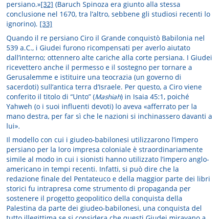
persiano.»
[32]
(Baruch Spinoza era giunto alla stessa
conclusione nel 1670, tra l’altro, sebbene gli studiosi recenti lo
ignorino).
[33]
Quando il re persiano Ciro il Grande conquistò Babilonia nel
539 a.C., i Giudei furono ricompensati per averlo aiutato
dall’interno; ottennero alte cariche alla corte persiana. I Giudei
ricevettero anche il permesso e il sostegno per tornare a
Gerusalemme e istituire una teocrazia (un governo di
sacerdoti) sull’antica terra d’Israele. Per questo, a Ciro viene
conferito il titolo di “Unto” (
Mashiah
) in Isaia 45:1, poiché
Yahweh (o i suoi influenti devoti) lo aveva «afferrato per la
mano destra, per far sì che le nazioni si inchinassero davanti a
lui».
Il modello con cui i giudeo-babilonesi utilizzarono l’impero
persiano per la loro impresa coloniale è straordinariamente
simile al modo in cui i sionisti hanno utilizzato l’impero anglo-
americano in tempi recenti. Infatti, si può dire che la
redazione finale del Pentateuco e della maggior parte dei libri
storici fu intrapresa come strumento di propaganda per
sostenere il progetto geopolitico della conquista della
Palestina da parte dei giudeo-babilonesi, una conquista del
tutto illegittima se si considera che questi Giudei miravano a