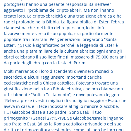
portoghesi hanno una pesante responsabilità nell’aver
aggravato il “problema dei cripto-ebrei”. Ma non l’hanno
creato loro. La cripto-ebraicità è una tradizione ebraica e ha
radici profonde nella Bibbia. La figura biblica di Ester, l’ebrea
clandestina che, nel letto del re persiano, lo inclinò
favorevolmente verso il suo popolo, era particolarmente
popolare tra i marrani. Per generazioni, pregarono “Santa
Ester”.
[15]
Ciò è significativo perché la leggenda di Ester è
anche una pietra miliare della cultura ebraica: ogni anno gli
ebrei celebrano il suo lieto fine (il massacro di 75.000 persiani
da parte degli ebrei) con la festa di Purim.
Molti marranos o i loro discendenti divennero monaci o
sacerdoti, e alcuni raggiunsero importanti cariche
ecclesiastiche nella Chiesa cattolica. Potevano trovare una
giustificazione nella loro Bibbia ebraica, che ora chiamavano
ufficialmente “Antico Testamento”, e dove potevano leggere:
“Rebeca prese i vestiti migliori di suo figlio maggiore Esaù, che
aveva in casa, e li fece indossare al figlio minore Giacobbe.
[…] Giacobbe disse a suo padre: ‘Sono Esaù, il tuo
primogenito'” (Genesi 27:15-19). Se Giacobbe/Israele ingannò
suo fratello Esaù (alias la Roma cattolica) privandolo del suo
diritto di primogenitura vestendosi come lui, perché loro non