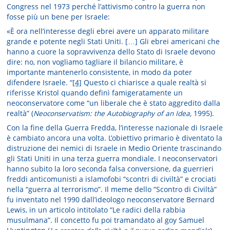
Congress nel 1973 perché l’attivismo contro la guerra non
fosse più un bene per Israele:
«È ora nell’interesse degli ebrei avere un apparato militare
grande e potente negli Stati Uniti. […] Gli ebrei americani che
hanno a cuore la sopravvivenza dello Stato di Israele devono
dire: no, non vogliamo tagliare il bilancio militare, è
importante mantenerlo consistente, in modo da poter
difendere Israele. “
[4]
Questo ci chiarisce a quale realtà si
riferisse Kristol quando definì famigeratamente un
neoconservatore come “un liberale che è stato aggredito dalla
realtà” (
Neoconservatism: the Autobiography of an Idea,
1995).
Con la fine della Guerra Fredda, l’interesse nazionale di Israele
è cambiato ancora una volta. L’obiettivo primario è diventato la
distruzione dei nemici di Israele in Medio Oriente trascinando
gli Stati Uniti in una terza guerra mondiale. I neoconservatori
hanno subito la loro seconda falsa conversione, da guerrieri
freddi anticomunisti a islamofobi “scontri di civiltà” e crociati
nella “guerra al terrorismo”. Il meme dello “Scontro di Civiltà”
fu inventato nel 1990 dall’ideologo neoconservatore Bernard
Lewis, in un articolo intitolato “Le radici della rabbia
musulmana”. Il concetto fu poi tramandato al goy Samuel