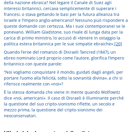
della nazione ebraica? Nel legare il Canale di Suez agli
interessi britannici, cercava semplicemente di superare i
francesi, o stava gettando le basi per la futura alleanza tra
Israele e l’Impero anglo-americano? Nessuno può rispondere a
queste domande con certezza. Ma i suoi contemporanei se le
ponevano. William Gladstone, suo rivale di lunga data per la
carica di primo ministro, lo accusò di «tenere in ostaggio la
politica estera britannica per le sue simpatie ebraiche».
[20]
Quando l’eroe del romanzo di Disraeli Tancred (1847), un
ebreo nominato Lord proprio come l’autore, glorifica l’Impero
britannico con queste parole:
“Noi vogliamo conquistare il mondo, guidati dagli angeli, per
portare l’uomo alla felicità, sotto la sovranità divina», a chi si
riferisce realmente con «noi»?
È la stessa domanda che viene in mente quando Wolfowitz
dice «noi, americani». Il caso di Disraeli è illuminante perché
la questione del suo cripto-sionismo riflette, un secolo e
mezzo prima, la questione del cripto-sionismo dei
neoconservatori.