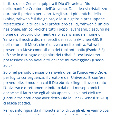
Il Libro della Genesi equipara il Dio d’Israele al Dio
dell’umanità e Creatore dell’Universo. Tale idea si cristallizzò
durante il periodo persiano. Negli strati più antichi della
Bibbia, Yahweh è il dio geloso, e la sua gelosia presuppone
l’esistenza di altri dei. Nei profeti pre-esilici, Yahweh è un dio
nazionale, etnico: «Poiché tutti i popoli avanzano, ciascuno nel
nome del proprio dio, mentre noi avanziamo nel nome di
Yahweh, il nostro dio, nei secoli dei secoli» (Michea 4:5). E
nella storia di Mosè, che è davvero molto antica, Yahweh si
presenta a Mosè come «il dio dei tuoi antenati» (Esodo 3:6).
Ciò che lo distingue dagli altri dei tribali è l’esclusivismo
possessivo: «Non avrai altri dei che mi rivaleggino» (Esodo
20:3).
Solo nel periodo persiano Yahweh diventa l’unico vero Dio e,
per logica conseguenza, il creatore dell’Universo. E, com’era
prevedibile, il modo in cui il Dio ebraico finge di aver creato
l’Universo è direttamente imitato dai miti mesopotamici –
anche se il fatto che egli abbia appeso il sole nei cieli tre
giorni e tre notti dopo aver detto «sia la luce» (Genesi 1:3-19)
ci lascia scettici.
Per quanto riguarda il monoteismo, di cui gli ebrei vanno così