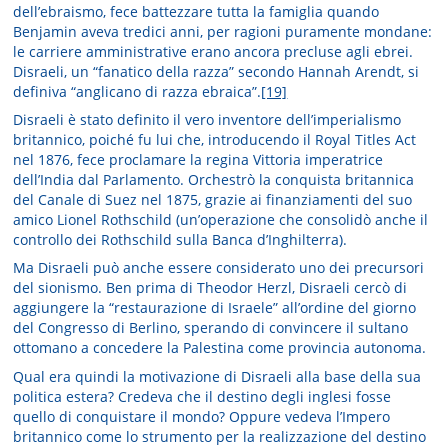
dell’ebraismo, fece battezzare tutta la famiglia quando
Benjamin aveva tredici anni, per ragioni puramente mondane:
le carriere amministrative erano ancora precluse agli ebrei.
Disraeli, un “fanatico della razza” secondo Hannah Arendt, si
definiva “anglicano di razza ebraica”.
[19]
Disraeli è stato definito il vero inventore dell’imperialismo
britannico, poiché fu lui che, introducendo il Royal Titles Act
nel 1876, fece proclamare la regina Vittoria imperatrice
dell’India dal Parlamento. Orchestrò la conquista britannica
del Canale di Suez nel 1875, grazie ai finanziamenti del suo
amico Lionel Rothschild (un’operazione che consolidò anche il
controllo dei Rothschild sulla Banca d’Inghilterra).
Ma Disraeli può anche essere considerato uno dei precursori
del sionismo. Ben prima di Theodor Herzl, Disraeli cercò di
aggiungere la “restaurazione di Israele” all’ordine del giorno
del Congresso di Berlino, sperando di convincere il sultano
ottomano a concedere la Palestina come provincia autonoma.
Qual era quindi la motivazione di Disraeli alla base della sua
politica estera? Credeva che il destino degli inglesi fosse
quello di conquistare il mondo? Oppure vedeva l’Impero
britannico come lo strumento per la realizzazione del destino