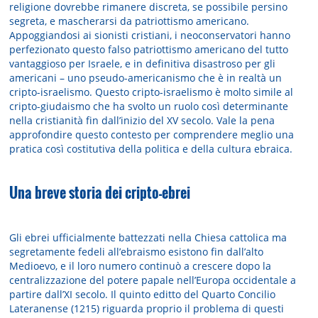
religione dovrebbe rimanere discreta, se possibile persino
segreta, e mascherarsi da patriottismo americano.
Appoggiandosi ai sionisti cristiani, i neoconservatori hanno
perfezionato questo falso patriottismo americano del tutto
vantaggioso per Israele, e in definitiva disastroso per gli
americani – uno pseudo-americanismo che è in realtà un
cripto-israelismo. Questo cripto-israelismo è molto simile al
cripto-giudaismo che ha svolto un ruolo così determinante
nella cristianità fin dall’inizio del XV secolo. Vale la pena
approfondire questo contesto per comprendere meglio una
pratica così costitutiva della politica e della cultura ebraica.
Una breve storia dei cripto-ebrei
Gli ebrei ufficialmente battezzati nella Chiesa cattolica ma
segretamente fedeli all’ebraismo esistono fin dall’alto
Medioevo, e il loro numero continuò a crescere dopo la
centralizzazione del potere papale nell’Europa occidentale a
partire dall’XI secolo. Il quinto editto del Quarto Concilio
Lateranense (1215) riguarda proprio il problema di questi