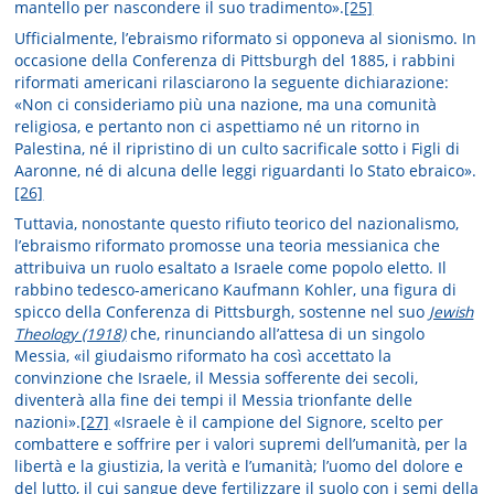
mantello per nascondere il suo tradimento».
[25]
Ufficialmente, l’ebraismo riformato si opponeva al sionismo. In
occasione della Conferenza di Pittsburgh del 1885, i rabbini
riformati americani rilasciarono la seguente dichiarazione:
«Non ci consideriamo più una nazione, ma una comunità
religiosa, e pertanto non ci aspettiamo né un ritorno in
Palestina, né il ripristino di un culto sacrificale sotto i Figli di
Aaronne, né di alcuna delle leggi riguardanti lo Stato ebraico».
[26]
Tuttavia, nonostante questo rifiuto teorico del nazionalismo,
l’ebraismo riformato promosse una teoria messianica che
attribuiva un ruolo esaltato a Israele come popolo eletto. Il
rabbino tedesco-americano Kaufmann Kohler, una figura di
spicco della Conferenza di Pittsburgh, sostenne nel suo
Jewish
Theology (1918)
che, rinunciando all’attesa di un singolo
Messia, «il giudaismo riformato ha così accettato la
convinzione che Israele, il Messia sofferente dei secoli,
diventerà alla fine dei tempi il Messia trionfante delle
nazioni».
[27]
«Israele è il campione del Signore, scelto per
combattere e soffrire per i valori supremi dell’umanità, per la
libertà e la giustizia, la verità e l’umanità; l’uomo del dolore e
del lutto, il cui sangue deve fertilizzare il suolo con i semi della