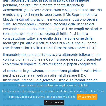
fieri, anch’esso è stato preso in prestito dalla religione
persiana, che era ufficialmente monoteista sotto gli
Achemenidi. (Se fossero zoroastriani è oggetto di dibattito, ma
è noto che gli Achemenidi adoravano il Dio Supremo Ahura
Mazda, le cui raffigurazioni e invocazioni si possono vedere
sulle iscrizioni reali.) Erodoto ci racconta delle usanze dei
Persiani: «non hanno immagini degli dei, né templi né altari, e
considerano il loro uso un segno di follia. [….] La loro
consuetudine, tuttavia, è quella di salire sulle cime delle
montagne più alte e lì offrire sacrifici a Zeus, che è il nome
che danno all’intero circuito del firmamento» (
Storie
, I.131).
Il monoteismo persiano, tuttavia, era altamente tollerante nei
confronti di altri culti, e né Ciro il Grande né i suoi discendenti
cercarono di imporre la loro religione ai popoli conquistati.
Al contrario, lo yahwismo, o monoteismo giudeo, è esclusivista
perché, sebbene Yahweh ora affermi di essere il Dio
universale, rimane il dio geloso di Israele. La formazione del
monoteismo giudeo (ebraico) è di per sé un processo di
Questo sito utilizza cookies per migliorare la fruibilità.
cripsis: il dio etnico di Israele sta imitando il vero Dio
Continuando nella navigazione consentirai all'utilizzo dei cookie e alla relativa
universale dei Gentili, allo scopo di ottenere il predominio
politica. Clicca sul seguente link per saperne di più
Privacy Policy
politico e culturale.
Chiudi avviso
Il processo può effettivamente essere dedotto dal Libro di