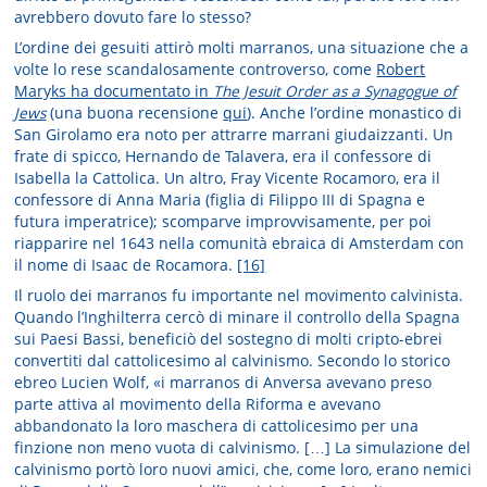
avrebbero dovuto fare lo stesso?
L’ordine dei gesuiti attirò molti marranos, una situazione che a
volte lo rese scandalosamente controverso, come
Robert
Maryks ha documentato in
The Jesuit Order as a Synagogue of
Jews
(una buona recensione
qui
). Anche l’ordine monastico di
San Girolamo era noto per attrarre marrani giudaizzanti. Un
frate di spicco, Hernando de Talavera, era il confessore di
Isabella la Cattolica. Un altro, Fray Vicente Rocamoro, era il
confessore di Anna Maria (figlia di Filippo III di Spagna e
futura imperatrice); scomparve improvvisamente, per poi
riapparire nel 1643 nella comunità ebraica di Amsterdam con
il nome di Isaac de Rocamora.
[16]
Il ruolo dei marranos fu importante nel movimento calvinista.
Quando l’Inghilterra cercò di minare il controllo della Spagna
sui Paesi Bassi, beneficiò del sostegno di molti cripto-ebrei
convertiti dal cattolicesimo al calvinismo. Secondo lo storico
ebreo Lucien Wolf, «i marranos di Anversa avevano preso
parte attiva al movimento della Riforma e avevano
abbandonato la loro maschera di cattolicesimo per una
finzione non meno vuota di calvinismo. […] La simulazione del
calvinismo portò loro nuovi amici, che, come loro, erano nemici