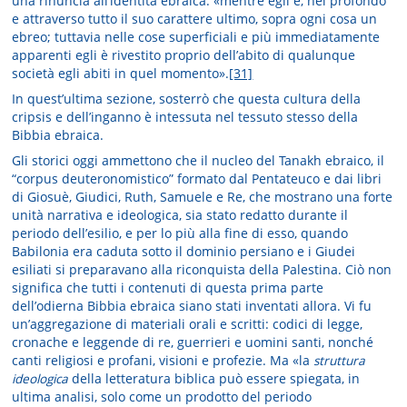
una rinuncia all’identità ebraica: «mentre egli è, nel profondo
e attraverso tutto il suo carattere ultimo, sopra ogni cosa un
ebreo; tuttavia nelle cose superficiali e più immediatamente
apparenti egli è rivestito proprio dell’abito di qualunque
società egli abiti in quel momento».
[31]
In quest’ultima sezione, sosterrò che questa cultura della
cripsis e dell’inganno è intessuta nel tessuto stesso della
Bibbia ebraica.
Gli storici oggi ammettono che il nucleo del Tanakh ebraico, il
“corpus deuteronomistico” formato dal Pentateuco e dai libri
di Giosuè, Giudici, Ruth, Samuele e Re, che mostrano una forte
unità narrativa e ideologica, sia stato redatto durante il
periodo dell’esilio, e per lo più alla fine di esso, quando
Babilonia era caduta sotto il dominio persiano e i Giudei
esiliati si preparavano alla riconquista della Palestina. Ciò non
significa che tutti i contenuti di questa prima parte
dell’odierna Bibbia ebraica siano stati inventati allora. Vi fu
un’aggregazione di materiali orali e scritti: codici di legge,
cronache e leggende di re, guerrieri e uomini santi, nonché
canti religiosi e profani, visioni e profezie. Ma «la
struttura
ideologica
della letteratura biblica può essere spiegata, in
ultima analisi, solo come un prodotto del periodo