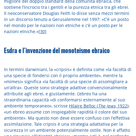
migliore del doppio standard della comunità ebraica, che
sostiene l’incrocio tra i gentili e la purezza etnica tra gli ebrei.
Il neoconservatore Douglas Feith lo disse senza mezzi termini
in un discorso tenuto a Gerusalemme nel 1997: «C’è un posto
nel mondo per le nazioni non etniche e c’è un posto per le
nazioni etniche.»
[30]
Esdra e l’invenzione del monoteismo ebraico
In termini darwiniani, la «cripsis» è definita come «la facoltà di
una specie di fondersi con il proprio ambiente», mentre la
«mimesi» significa «la facoltà di una specie di assomigliare a
un’altra». Queste sono strategie adattive convenzionalmente
attribuite agli ebrei, e giustamente. L’ebreo ha una
straordinaria capacità «di conformarsi esternamente al suo
ambiente temporaneo», scrisse
Hilaire Belloc (
The Jews,
1922
);
«un ebreo assume con inspiegabile rapidità il colore del suo
ambiente». Ma questo non deve essere confuso con l’effettiva
assimilazione. Tale cripsis è una strategia adattativa per la
sicurezza in un ambiente potenzialmente ostile. Non è affatto