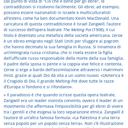
Dal punto di vista di “Ciò che è bene per gli ebrei”, le
contraddizioni si risolvono facilmente. Gli ebrei, ad esempio,
possono essere nazionalisti in Israele e multiculturalisti
all’estero, come ha ben documentato Kevin MacDonald. Una
caricatura di questa contraddizione è Israel Zangwill, l’autore
di successo dell’opera teatrale
The Melting Pot
(1908), il cui
titolo è diventato una metafora della società americana. L’eroe
è un ebreo emigrato negli Stati Uniti per sfuggire ai pogrom
che hanno decimato la sua famiglia in Russia. Si innamora di
un’immigrata russa cristiana, che si rivela essere la figlia
dell’ufficiale russo responsabile della morte della sua famiglia.
Il padre della sposa si pente e la coppia vive felice e contenta.
L’eroe si erge a bardo dell’assimilazione attraverso i matrimoni
misti, grazie ai quali Dio dà vita a un uomo nuovo: «L’America è
il Crogiolo di Dio, il grande Melting-Pot dove tutte le razze
d’Europa si fondono e si rifondano».
» Il paradosso è che quando scrisse questa opera teatrale,
Zangwill era un leader sionista convinto, ovvero il leader di un
movimento che affermava l’impossibilità per gli ebrei di vivere
tra i gentili e che esigeva la loro separazione etnica. Zangwill è
l’autore di un’altra famosa formula: «La Palestina è una terra
senza popolo per un popolo senza terra». Non c’è illustrazione