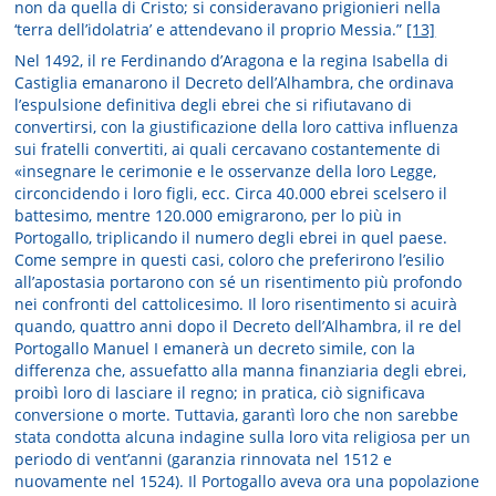
non da quella di Cristo; si consideravano prigionieri nella
‘terra dell’idolatria’ e attendevano il proprio Messia.”
[13]
Nel 1492, il re Ferdinando d’Aragona e la regina Isabella di
Castiglia emanarono il Decreto dell’Alhambra, che ordinava
l’espulsione definitiva degli ebrei che si rifiutavano di
convertirsi, con la giustificazione della loro cattiva influenza
sui fratelli convertiti, ai quali cercavano costantemente di
«insegnare le cerimonie e le osservanze della loro Legge,
circoncidendo i loro figli, ecc. Circa 40.000 ebrei scelsero il
battesimo, mentre 120.000 emigrarono, per lo più in
Portogallo, triplicando il numero degli ebrei in quel paese.
Come sempre in questi casi, coloro che preferirono l’esilio
all’apostasia portarono con sé un risentimento più profondo
nei confronti del cattolicesimo. Il loro risentimento si acuirà
quando, quattro anni dopo il Decreto dell’Alhambra, il re del
Portogallo Manuel I emanerà un decreto simile, con la
differenza che, assuefatto alla manna finanziaria degli ebrei,
proibì loro di lasciare il regno; in pratica, ciò significava
conversione o morte. Tuttavia, garantì loro che non sarebbe
stata condotta alcuna indagine sulla loro vita religiosa per un
periodo di vent’anni (garanzia rinnovata nel 1512 e
nuovamente nel 1524). Il Portogallo aveva ora una popolazione