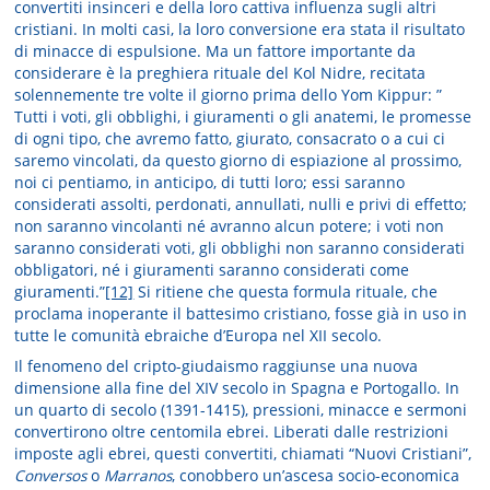
convertiti insinceri e della loro cattiva influenza sugli altri
cristiani. In molti casi, la loro conversione era stata il risultato
di minacce di espulsione. Ma un fattore importante da
considerare è la preghiera rituale del Kol Nidre, recitata
solennemente tre volte il giorno prima dello Yom Kippur: ”
Tutti i voti, gli obblighi, i giuramenti o gli anatemi, le promesse
di ogni tipo, che avremo fatto, giurato, consacrato o a cui ci
saremo vincolati, da questo giorno di espiazione al prossimo,
noi ci pentiamo, in anticipo, di tutti loro; essi saranno
considerati assolti, perdonati, annullati, nulli e privi di effetto;
non saranno vincolanti né avranno alcun potere; i voti non
saranno considerati voti, gli obblighi non saranno considerati
obbligatori, né i giuramenti saranno considerati come
giuramenti.”
[12]
Si ritiene che questa formula rituale, che
proclama inoperante il battesimo cristiano, fosse già in uso in
tutte le comunità ebraiche d’Europa nel XII secolo.
Il fenomeno del cripto-giudaismo raggiunse una nuova
dimensione alla fine del XIV secolo in Spagna e Portogallo. In
un quarto di secolo (1391-1415), pressioni, minacce e sermoni
convertirono oltre centomila ebrei. Liberati dalle restrizioni
imposte agli ebrei, questi convertiti, chiamati “Nuovi Cristiani”,
Conversos
o
Marranos
, conobbero un’ascesa socio-economica