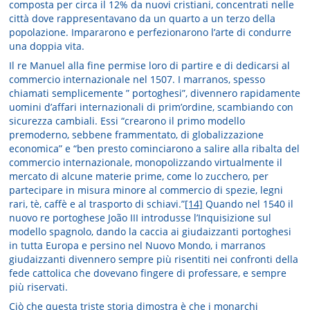
composta per circa il 12% da nuovi cristiani, concentrati nelle
città dove rappresentavano da un quarto a un terzo della
popolazione. Impararono e perfezionarono l’arte di condurre
una doppia vita.
Il re Manuel alla fine permise loro di partire e di dedicarsi al
commercio internazionale nel 1507. I marranos, spesso
chiamati semplicemente ” portoghesi”, divennero rapidamente
uomini d’affari internazionali di prim’ordine, scambiando con
sicurezza cambiali. Essi “crearono il primo modello
premoderno, sebbene frammentato, di globalizzazione
economica” e “ben presto cominciarono a salire alla ribalta del
commercio internazionale, monopolizzando virtualmente il
mercato di alcune materie prime, come lo zucchero, per
partecipare in misura minore al commercio di spezie, legni
rari, tè, caffè e al trasporto di schiavi.”
[14]
Quando nel 1540 il
nuovo re portoghese João III introdusse l’Inquisizione sul
modello spagnolo, dando la caccia ai giudaizzanti portoghesi
in tutta Europa e persino nel Nuovo Mondo, i marranos
giudaizzanti divennero sempre più risentiti nei confronti della
fede cattolica che dovevano fingere di professare, e sempre
più riservati.
Ciò che questa triste storia dimostra è che i monarchi