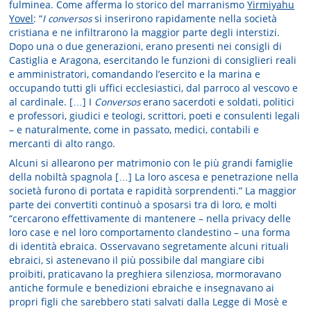
fulminea. Come afferma lo storico del marranismo
Yirmiyahu
Yovel
: “
I conversos
si inserirono rapidamente nella società
cristiana e ne infiltrarono la maggior parte degli interstizi.
Dopo una o due generazioni, erano presenti nei consigli di
Castiglia e Aragona, esercitando le funzioni di consiglieri reali
e amministratori, comandando l’esercito e la marina e
occupando tutti gli uffici ecclesiastici, dal parroco al vescovo e
al cardinale. […] I
Conversos
erano sacerdoti e soldati, politici
e professori, giudici e teologi, scrittori, poeti e consulenti legali
– e naturalmente, come in passato, medici, contabili e
mercanti di alto rango.
Alcuni si allearono per matrimonio con le più grandi famiglie
della nobiltà spagnola […] La loro ascesa e penetrazione nella
società furono di portata e rapidità sorprendenti.” La maggior
parte dei convertiti continuò a sposarsi tra di loro, e molti
“cercarono effettivamente di mantenere – nella privacy delle
loro case e nel loro comportamento clandestino – una forma
di identità ebraica. Osservavano segretamente alcuni rituali
ebraici, si astenevano il più possibile dal mangiare cibi
proibiti, praticavano la preghiera silenziosa, mormoravano
antiche formule e benedizioni ebraiche e insegnavano ai
propri figli che sarebbero stati salvati dalla Legge di Mosè e