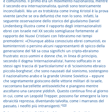
e comunismo. Il primo era un movimento nazionalista, mentre
il secondo era internazionalista, quindi sono teoricamente
inconciliabili. Ma un ex trotskista come Irving Kristol è la prova
vivente (anche se ora defunto) che non lo sono. Infatti, la
seguente osservazione dello storico del giudaismo Daniel
Lindenberg illustra come il rapporto degli internazionalisti
ebrei con Israele nel XX secolo somigliasse fortemente al
rapporto dei Nuovi Cristiani con l’ebraismo nei tempi
premoderni: «Chiunque abbia conosciuto ebrei comunisti, ex
kominternisti o persino alcuni rappresentanti di spicco della
generazione del ’68 sa cosa significhi un cripto-ebraismo
frustrato: ecco uomini e donne che, in linea di principio,
secondo il dogma ‘internazionalista’, hanno soffocato in se
stessi ogni traccia di ‘particolarismo’ e di ‘sciovinismo ebraico
piccolo-borghese’, che sono nauseati dal sionismo, sostengono
il nazionalismo arabo e la grande Unione Sovietica – eppure
che segretamente gioiscono delle vittorie militari di Israele,
raccontano barzellette antisovietiche e piangono mentre
ascoltano una canzone yiddish. Questo continua fino al giorno
in cui, come un Leopold Trepper, possono far emergere la loro
ebraicità repressa, diventando talvolta, come i marranos del
[29]
passato, i neofiti più intransigenti.”