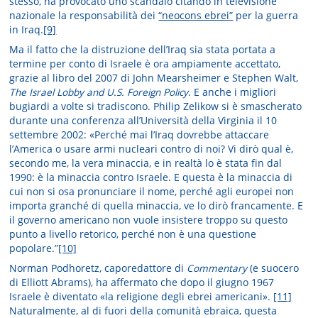
stesso, ha provocato uno scandalo citando in televisione
nazionale la responsabilità dei
“neocons ebrei”
per la guerra
in Iraq.
[9]
Ma il fatto che la distruzione dell’Iraq sia stata portata a
termine per conto di Israele è ora ampiamente accettato,
grazie al libro del 2007 di John Mearsheimer e Stephen Walt,
The Israel Lobby and U.S. Foreign Policy
. E anche i migliori
bugiardi a volte si tradiscono. Philip Zelikow si è smascherato
durante una conferenza all’Università della Virginia il 10
settembre 2002: «Perché mai l’Iraq dovrebbe attaccare
l’America o usare armi nucleari contro di noi? Vi dirò qual è,
secondo me, la vera minaccia, e in realtà lo è stata fin dal
1990: è la minaccia contro Israele. E questa è la minaccia di
cui non si osa pronunciare il nome, perché agli europei non
importa granché di quella minaccia, ve lo dirò francamente. E
il governo americano non vuole insistere troppo su questo
punto a livello retorico, perché non è una questione
popolare.”
[10]
Norman Podhoretz, caporedattore di
Commentary
(e suocero
di Elliott Abrams), ha affermato che dopo il giugno 1967
Israele è diventato «la religione degli ebrei americani».
[11]
Naturalmente, al di fuori della comunità ebraica, questa