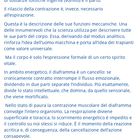
di sostanze tossiche ingerite (vomito) e il parto.
Il rilascio della contrazione è, invece, necessario
all’espirazione.
Questa è la descrizione delle sue funzioni meccaniche. Una
delle innumerevoli che la scienza utilizza per descrivere tutte
le
sue
parti del corpo. Essa, derivando dal modus analitico,
rinforza l’idea dell’uomo-macchina e porta all’idea dei trapianti
come valore universale.
Ma il corpo è solo l’espressione formale di un certo spirito
vitale.
In ambito energetico, il diaframma è un cancello: se
cronicamente contratto interrompe il flusso emozionale,
dividendo in due parti separate l’individuo. Più esattamente,
divide lo stato intellettuale, che domina, da quello sensoriale,
che viene mortificato.
Nello stato di paura la contrazione muscolare del diaframma
coinvolge l’intero organismo. La respirazione diviene
superficiale e toracica, lo scorrimento energetico è impedito e
il controllo su noi stessi si riduce. È il momento della reazione
acritica e, di conseguenza, della cancellazione dell’azione
consapevole.