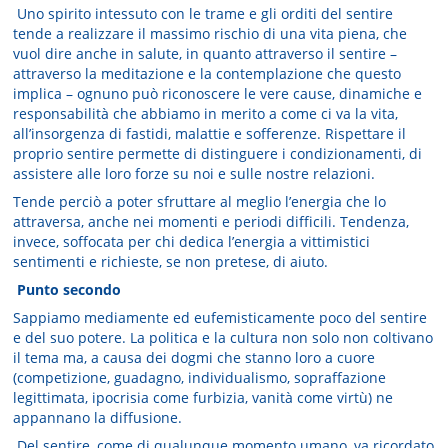
Uno spirito intessuto con le trame e gli orditi del sentire
tende a realizzare il massimo rischio di una vita piena, che
vuol dire anche in salute, in quanto attraverso il sentire –
attraverso la meditazione e la contemplazione che questo
implica – ognuno può riconoscere le vere cause, dinamiche e
responsabilità che abbiamo in merito a come ci va la vita,
all’insorgenza di fastidi, malattie e sofferenze. Rispettare il
proprio sentire permette di distinguere i condizionamenti, di
assistere alle loro forze su noi e sulle nostre relazioni.
Tende perciò a poter sfruttare al meglio l’energia che lo
attraversa, anche nei momenti e periodi difficili. Tendenza,
invece, soffocata per chi dedica l’energia a vittimistici
sentimenti e richieste, se non pretese, di aiuto.
Punto secondo
Sappiamo mediamente ed eufemisticamente poco del sentire
e del suo potere. La politica e la cultura non solo non coltivano
il tema ma, a causa dei dogmi che stanno loro a cuore
(competizione, guadagno, individualismo, sopraffazione
legittimata, ipocrisia come furbizia, vanità come virtù) ne
appannano la diffusione.
Del sentire, come di qualunque momento umano, va ricordato