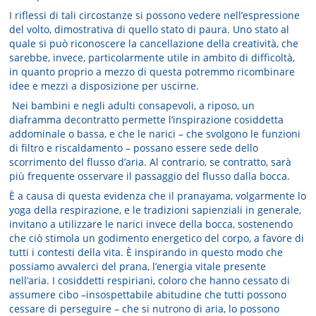
I riflessi di tali circostanze si possono vedere nell’espressione
del volto, dimostrativa di quello stato di paura. Uno stato al
quale si può riconoscere la cancellazione della creatività, che
sarebbe, invece, particolarmente utile in ambito di difficoltà,
in quanto proprio a mezzo di questa potremmo ricombinare
idee e mezzi a disposizione per uscirne.
Nei bambini e negli adulti consapevoli, a riposo, un
diaframma decontratto permette l’inspirazione cosiddetta
addominale o bassa, e che le narici – che svolgono le funzioni
di filtro e riscaldamento – possano essere sede dello
scorrimento del flusso d’aria. Al contrario, se contratto, sarà
più frequente osservare il passaggio del flusso dalla bocca.
È a causa di questa evidenza che il pranayama, volgarmente lo
yoga della respirazione, e le tradizioni sapienziali in generale,
invitano a utilizzare le narici invece della bocca, sostenendo
che ciò stimola un godimento energetico del corpo, a favore di
tutti i contesti della vita. È inspirando in questo modo che
possiamo avvalerci del prana, l’energia vitale presente
nell’aria. I cosiddetti respiriani, coloro che hanno cessato di
assumere cibo –insospettabile abitudine che tutti possono
cessare di perseguire – che si nutrono di aria, lo possono