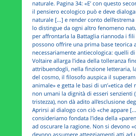
naturale. Pagina 34: «E’ con questo sec
il pensiero ecologico può e deve dialoga
naturale [...] e render conto dell’estrema
lo distingue da ogni altro fenomeno natu
per affrontarla la Battaglia riannoda i fili
possono offrire una prima base teorica 
necessariamente antiecologica: quelli di
Voltaire allarga l’idea della tolleranza 
attribuendogli, nella finzione letteraria
del cosmo, il filosofo auspica il supera
animale» e getta le basi di un’«etica de
non umani la dignità di esseri senzienti 
tristezza), non dà adito all’esclusione d
Aprirsi al dialogo con ciò «che appare [.
consideriamo fondata l’idea della «pare
ad oscurare la ragione. Non si devono «ca
devono assumere atteggiamenti atti ad um