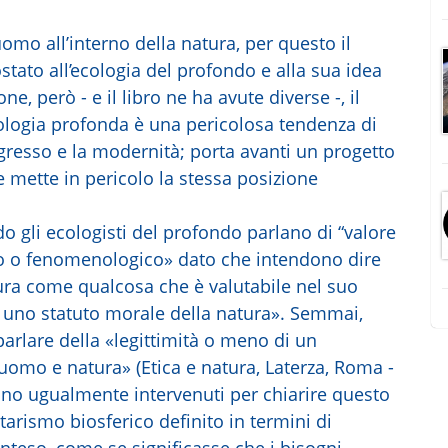
uomo all’interno della natura, per questo il
ato all’ecologia del profondo e alla sua idea
ne, però - e il libro ne ha avute diverse -, il
cologia profonda è una pericolosa tendenza di
gresso e la modernità; porta avanti un progetto
e mette in pericolo la stessa posizione
 gli ecologisti del profondo parlano di “valore
co o fenomenologico» dato che intendono dire
ura come qualcosa che è valutabile nel suo
i uno statuto morale della natura». Semmai,
rlare della «legittimità o meno di un
uomo e natura» (Etica e natura, Laterza, Roma -
ono ugualmente intervenuti per chiarire questo
tarismo biosferico definito in termini di
linteso, come se significasse che i bisogni