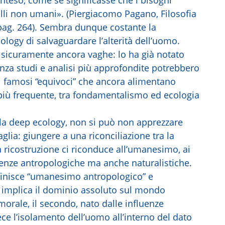
li non umani». (Piergiacomo Pagano, Filosofia
 pag. 264). Sembra dunque costante la
logy di salvaguardare l’alterità dell’uomo.
 sicuramente ancora vaghe: lo ha già notato
enza studi e analisi più approfondite potrebbero
 famosi “equivoci” che ancora alimentano
 più frequente, tra fondamentalismo ed ecologia
lla deep ecology, non si può non apprezzare
aglia: giungere a una riconciliazione tra la
 ricostruzione ci riconduce all’umanesimo, ai
denze antropologiche ma anche naturalistiche.
definisce “umanesimo antropologico” e
 implica il dominio assoluto sul mondo
orale, il secondo, nato dalle influenze
ce l’isolamento dell’uomo all’interno del dato