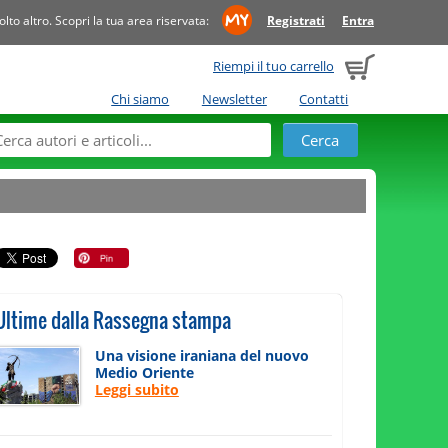
to altro. Scopri la tua area riservata:
Registrati
Entra
Riempi il tuo carrello
Chi siamo
Newsletter
Contatti
Ultime dalla Rassegna stampa
Una visione iraniana del nuovo
Medio Oriente
Leggi subito