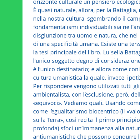
orizzonte culturale un pensiero ecologico
È quasi naturale, allora, per la Battaglia
nella nostra cultura, sgombrando il cam
fondamentalismi individuabili sia nell’a
disgiunzione tra uomo e natura, che nel bi
di una specificità umana. Esiste una ter
la tesi principale del libro. Luisella Bat
l’unico soggetto degno di considerazione
è l’unico destinatario; e allora come co
cultura umanistica la quale, invece, ipoti
Per rispondere vengono utilizzati tutti 
ambientalista, con l’esclusione, però, del
«equivoci». Vediamo quali. Usando come fi
come l’egualitarismo biocentrico (il «va
sulla Terra», così recita il primo princip
profonda) sfoci un’immanenza alla natu
antiumanistiche che possono condurre l’