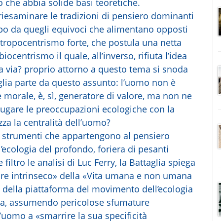
 che abbia solide basi teoretiche.
, riesaminare le tradizioni di pensiero dominanti
po da quegli equivoci che alimentano opposti
ntropocentrismo forte, che postula una netta
ocentrismo il quale, all’inverso, rifiuta l’idea
za via? proprio attorno a questo tema si snoda
taglia parte da questo assunto: l’uomo non è
 morale, è, sì, generatore di valore, ma non ne
niugare le preoccupazioni ecologiche con la
zza la centralità dell’uomo?
gli strumenti che appartengono al pensiero
l’ecologia del profondo, foriera di pesanti
ltro le analisi di Luc Ferry, la Battaglia spiega
lore intrinseco» della «Vita umana e non umana
io della piattaforma del movimento dell’ecologia
ra, assumendo pericolose sfumature
uomo a «smarrire la sua specificità