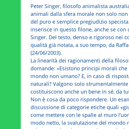
Peter Singer, filosofo animalista austral
animali dalla sfera morale non solo non s
del puro e semplice pregiudizio specista. 
inserisce in questo filone, anche se con o
Singer. Del testo, denso e rigoroso nei co
qualità già notata, a suo tempo, da Raffae
(24/06/2003).
La linearità dei ragionamenti della filosof
domande: «Esistono principi morali che 
mondo non umano? E, in caso di risposta a
naturali? Valgono solo strumentalmente i
costituiscono anche un bene in sé, da tu
Non è cosa da poco rispondere. Un esa
discussione di categorie etiche quali «gi
come mettere con le spalle al muro l’
modo netto, la svalutazione del mondo na