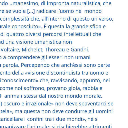
ondo umanesimo, di impronta naturalistica, che
re se vuole [...] radicare l’uomo nel mondo
 complessità che, all’interno di questo universo,
rale conosciuto». È questa la grande sfida e
 di quattro diversi percorsi intellettuali che
ad una visione umanistica non
 Voltaire, Michelet, Thoreau e Gandhi.
fino a comprendere gli esseri non umani
, la parola. Percependo che anch’essi sono parte
mento della «visione discontinuista tra uomo e
l riconoscimento» che, ravvisando, appunto, nei
(come noi soffrono, provano gioia, rabbia e
egli animali stessi dal nostro mondo morale.
..] oscuro e irrazionale» non deve spaventarci se
ntela», ma questa non deve condurre gli uomini
ncellare i confini tra i due mondi», né si
anizzare l’animale; si rischierebbe altrimenti