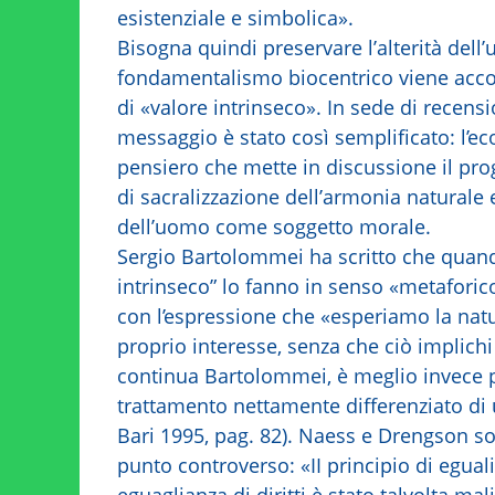
esistenziale e simbolica».
Bisogna quindi preservare l’alterità dell’
fondamentalismo biocentrico viene accost
di «valore intrinseco». In sede di recensio
messaggio è stato così semplificato: l’e
pensiero che mette in discussione il pro
di sacralizzazione dell’armonia naturale 
dell’uomo come soggetto morale.
Sergio Bartolommei ha scritto che quando
intrinseco” lo fanno in senso «metafori
con l’espressione che «esperiamo la nat
proprio interesse, senza che ciò implich
continua Bartolommei, è meglio invece pa
trattamento nettamente differenziato di 
Bari 1995, pag. 82). Naess e Drengson s
punto controverso: «II principio di eguali
eguaglianza di diritti è stato talvolta ma