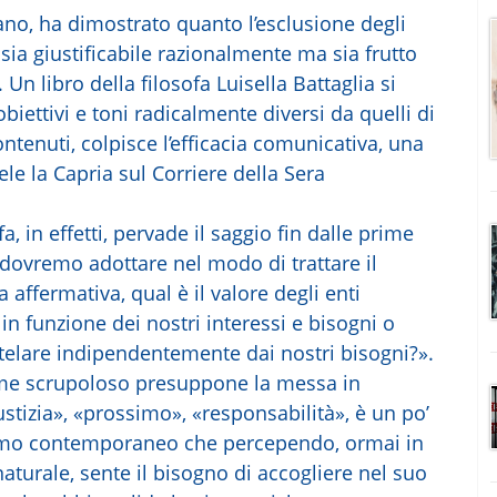
iano, ha dimostrato quanto l’esclusione degli
ia giustificabile razionalmente ma sia frutto
Un libro della filosofa Luisella Battaglia si
biettivi e toni radicalmente diversi da quelli di
ntenuti, colpisce l’efficacia comunicativa, una
le la Capria sul Corriere della Sera
a, in effetti, pervade il saggio fin dalle prime
dovremo adottare nel modo di trattare il
ffermativa, qual è il valore degli enti
n funzione dei nostri interessi e bisogni o
telare indipendentemente dai nostri bisogni?».
me scrupoloso presuppone la messa in
ustizia», «prossimo», «responsabilità», è un po’
uomo contemporaneo che percependo, ormai in
turale, sente il bisogno di accogliere nel suo