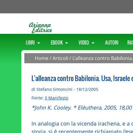
LIBRI
EBOOK
VIDEO
AUTORI
RA
Home
/
Articoli
/
L'alleanza contro Babilonia. 
L'alleanza contro Babilonia. Usa, Israele e
di Stefano Simoncini - 18/12/2005
Fonte:
Il Manifesto
*John K. Cooley. * Elèuthera, 2005, 18,00
In analogia con la vicenda irachena, e a 
storia, si è recentemente richiamato l'e