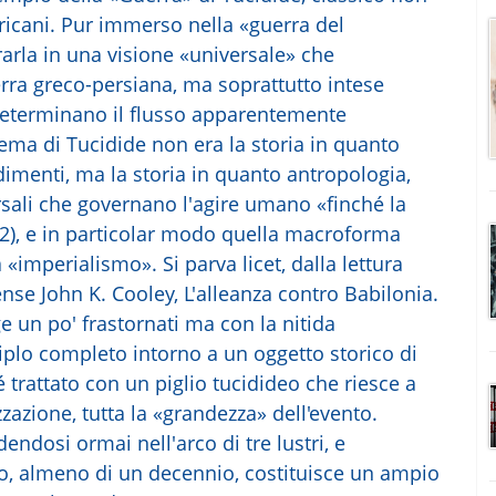
icani. Pur immerso nella «guerra del
arla in una visione «universale» che
rra greco-persiana, ma soprattutto intese
determinano il flusso apparentemente
blema di Tucidide non era la storia in quanto
cadimenti, ma la storia in quanto antropologia,
rsali che governano l'agire umano «finché la
,2), e in particolar modo quella macroforma
«imperialismo». Si parva licet, dalla lettura
tense John K. Cooley, L'alleanza contro Babilonia.
rge un po' frastornati ma con la nitida
plo completo intorno a un oggetto storico di
trattato con un piglio tucidideo che riesce a
zzazione, tutta la «grandezza» dell'evento.
endosi ormai nell'arco di tre lustri, e
ro, almeno di un decennio, costituisce un ampio