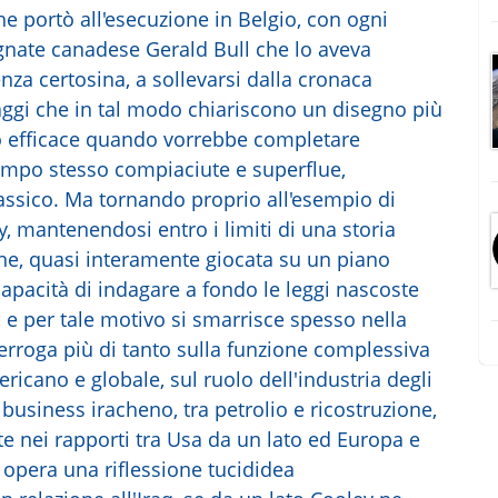
he portò all'esecuzione in Belgio, con ogni
gnate canadese Gerald Bull che lo aveva
enza certosina, a sollevarsi dalla cronaca
aggi che in tal modo chiariscono un disegno più
o efficace quando vorrebbe completare
 tempo stesso compiaciute e superflue,
assico. Ma tornando proprio all'esempio di
 mantenendosi entro i limiti di una storia
e, quasi interamente giocata su un piano
capacità di indagare a fondo le leggi nascoste
i, e per tale motivo si smarrisce spesso nella
nterroga più di tanto sulla funzione complessiva
icano e globale, sul ruolo dell'industria degli
 business iracheno, tra petrolio e ricostruzione,
te nei rapporti tra Usa da un lato ed Europa e
n opera una riflessione tucididea