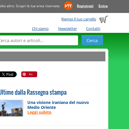
to altro. Scopri la tua area riservata:
Registrati
Entra
Riempi il tuo carrello
Chi siamo
Newsletter
Contatti
Ultime dalla Rassegna stampa
Una visione iraniana del nuovo
Medio Oriente
Leggi subito