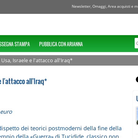
Newsletter, Omaggi, Area acquisti e mol
SSEGNA STAMPA
PUBBLICA CON ARIANNA
Usa, Israele e l'attacco all'Iraq*
 l'attacco all'Iraq*
 euro
dispetto dei teorici postmoderni della fine della
sempio della «Guerra» di Tucidide, classico non