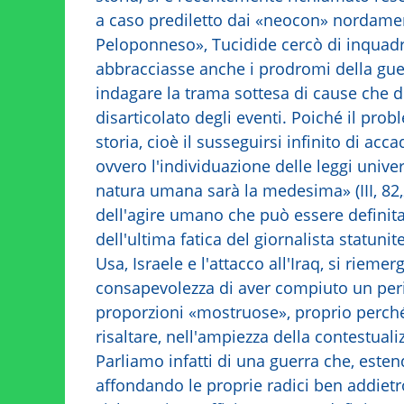
a caso prediletto dai «neocon» nordamer
Peloponneso», Tucidide cercò di inquadr
abbracciasse anche i prodromi della gue
indagare la trama sottesa di cause che 
disarticolato degli eventi. Poiché il pro
storia, cioè il susseguirsi infinito di ac
ovvero l'individuazione delle leggi unive
natura umana sarà la medesima» (III, 82
dell'agire umano che può essere definita 
dell'ultima fatica del giornalista statuni
Usa, Israele e l'attacco all'Iraq, si rieme
consapevolezza di aver compiuto un peri
proporzioni «mostruose», proprio perché 
risaltare, nell'ampiezza della contestuali
Parliamo infatti di una guerra che, estend
affondando le proprie radici ben addiet