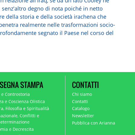
 relazione all'Iraq, se da un lato Cooley ne
 senz'altro degno di nota poiché in netto
e della storia e della società irachena che
 penetra realmente nelle trasformazioni socio-
rofondamente segnato il Paese nel corso del
SEGNA STAMPA
CONTATTI
a e Controstoria
Chi siamo
za e Coscienza Olistica
Contatti
a, Filosofia e Spiritualità
Catalogo
azionale, Conflitti e
Newsletter
eterminazione
Pubblica con Arianna
mia e Decrescita