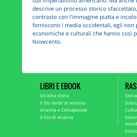
sull'imperialismo americano. Ma anche in
descrive un processo storico sfaccettato,
contrasto con l'immagine piatta e incolor
forniscono i media occidentali, egli non
economiche e culturali che hanno così p
Novecento.
LIBRI E EBOOK
RAS
Un'altra storia
Stori
Il filo verde di Arianna
Scien
Arianna e Consapevole
Cultur
Il Filo di Arianna
Intern
Autod
Econo