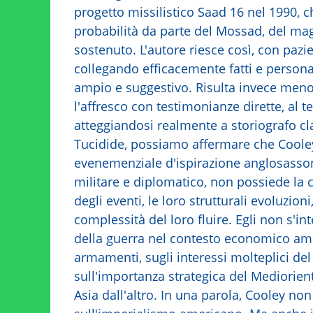
progetto missilistico Saad 16 nel 1990, c
probabilità da parte del Mossad, del ma
sostenuto. L'autore riesce così, con pazi
collegando efficacemente fatti e person
ampio e suggestivo. Risulta invece men
l'affresco con testimonianze dirette, al
atteggiandosi realmente a storiografo cl
Tucidide, possiamo affermare che Cooley,
evenemenziale d'ispirazione anglosasson
militare e diplomatico, non possiede la 
degli eventi, le loro strutturali evoluzion
complessità del loro fluire. Egli non s'i
della guerra nel contesto economico amer
armamenti, sugli interessi molteplici del
sull'importanza strategica del Mediorien
Asia dall'altro. In una parola, Cooley no