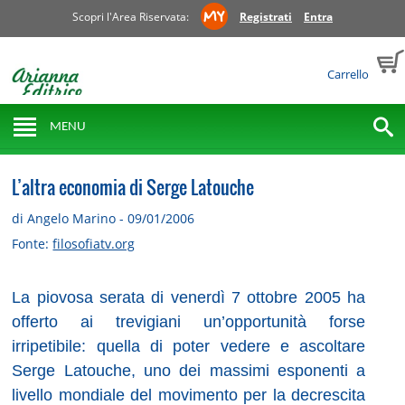
Scopri l'Area Riservata:
Registrati
Entra
Carrello
MENU
L’altra economia di Serge Latouche
di Angelo Marino - 09/01/2006
Fonte:
filosofiatv.org
La piovosa serata di venerdì 7 ottobre 2005 ha
offerto ai trevigiani un’opportunità forse
irripetibile: quella di poter vedere e ascoltare
Serge Latouche, uno dei massimi esponenti a
livello mondiale del movimento per la decrescita