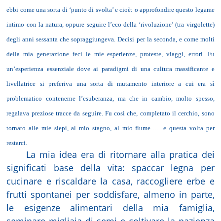
ebbi come una sorta di ‘punto di svolta’ e cioè: o approfondire questo legame
intimo con la natura, oppure seguire l’eco della ‘rivoluzione’ (tra virgolette)
degli anni sessanta che sopraggiungeva. Decisi per la seconda, e come molti
della mia generazione feci le mie esperienze, proteste, viaggi, errori. Fu
un’esperienza essenziale dove ai paradigmi di una cultura massificante e
livellatrice si preferiva una sorta di mutamento interiore a cui era sì
problematico contenerne l’esuberanza, ma che in cambio, molto spesso,
regalava preziose tracce da seguire. Fu così che, completato il cerchio, sono
tornato alle mie siepi, al mio stagno, al mio fiume……e questa volta per
restarci.
La mia idea era di ritornare alla pratica dei
significati base della vita: spaccar legna per
cucinare e riscaldare la casa, raccogliere erbe e
frutti spontanei per soddisfare, almeno in parte,
le esigenze alimentari della mia famiglia,
seminare migliaia di semi e coltivare la pazienza