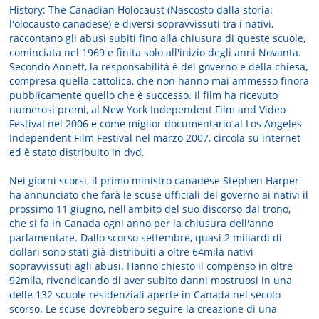
History: The Canadian Holocaust (Nascosto dalla storia:
l'olocausto canadese) e diversi sopravvissuti tra i nativi,
raccontano gli abusi subiti fino alla chiusura di queste scuole,
cominciata nel 1969 e finita solo all'inizio degli anni Novanta.
Secondo Annett, la responsabilità è del governo e della chiesa,
compresa quella cattolica, che non hanno mai ammesso finora
pubblicamente quello che è successo. Il film ha ricevuto
numerosi premi, al New York Independent Film and Video
Festival nel 2006 e come miglior documentario al Los Angeles
Independent Film Festival nel marzo 2007, circola su internet
ed è stato distribuito in dvd.
Nei giorni scorsi, il primo ministro canadese Stephen Harper
ha annunciato che farà le scuse ufficiali del governo ai nativi il
prossimo 11 giugno, nell'ambito del suo discorso dal trono,
che si fa in Canada ogni anno per la chiusura dell'anno
parlamentare. Dallo scorso settembre, quasi 2 miliardi di
dollari sono stati già distribuiti a oltre 64mila nativi
sopravvissuti agli abusi. Hanno chiesto il compenso in oltre
92mila, rivendicando di aver subito danni mostruosi in una
delle 132 scuole residenziali aperte in Canada nel secolo
scorso. Le scuse dovrebbero seguire la creazione di una