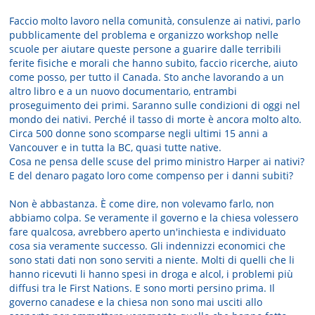
Faccio molto lavoro nella comunità, consulenze ai nativi, parlo
pubblicamente del problema e organizzo workshop nelle
scuole per aiutare queste persone a guarire dalle terribili
ferite fisiche e morali che hanno subito, faccio ricerche, aiuto
come posso, per tutto il Canada. Sto anche lavorando a un
altro libro e a un nuovo documentario, entrambi
proseguimento dei primi. Saranno sulle condizioni di oggi nel
mondo dei nativi. Perché il tasso di morte è ancora molto alto.
Circa 500 donne sono scomparse negli ultimi 15 anni a
Vancouver e in tutta la BC, quasi tutte native.
Cosa ne pensa delle scuse del primo ministro Harper ai nativi?
E del denaro pagato loro come compenso per i danni subiti?
Non è abbastanza. È come dire, non volevamo farlo, non
abbiamo colpa. Se veramente il governo e la chiesa volessero
fare qualcosa, avrebbero aperto un'inchiesta e individuato
cosa sia veramente successo. Gli indennizzi economici che
sono stati dati non sono serviti a niente. Molti di quelli che li
hanno ricevuti li hanno spesi in droga e alcol, i problemi più
diffusi tra le First Nations. E sono morti persino prima. Il
governo canadese e la chiesa non sono mai usciti allo