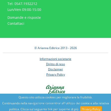
Tel: 0547.1932212
Lun/Ven 09:00-15:00
Domande e risposte
Contattaci
© Arianna Editrice 2013 - 2026
Informazioni societarie
Diritto di reso
Disclaimer
Privacy Policy
Questo sito utilizza cookies per migliorare la fruibilità.
Continuando nella navigazione consentirai all'utilizzo dei cookie e alla relativa
Benessere e conoscenza dal 1987
politica. Clicca sul seguente link per saperne di più
Privacy Policy
Sviluppato da
Nimaia