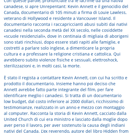
Con queste parole, pronunciate tra le lacrime da una nativa
canadese, si apre Unrepentant: Kevin Annett e il genocidio del
Canada, documentario di 105 minuti a firma di Louie Lawless,
veterano di Hollywood e residente a Vancouver Island. Il
documentario racconta i raccapriccianti abusi subiti dai nativi
canadesi nella seconda metà del XX secolo, nelle cosiddette
«scuole residenziali», dove in centinaia di migliaia di aborigeni
sono stati rinchiusi, dopo essere stati rapiti alle famiglie, e
costretti a parlare solo inglese, a dimenticare la propria
cultura e a professare la religione cristiana e cattolica. Qui
avrebbero subito violenze fisiche e sessuali, elettroshock,
sterilizzazioni e, in molti casi, la morte.
È stato il regista a contattare Kevin Annett, con cui ha scritto e
prodotto il documentario. Insieme hanno poi deciso che
Annett avrebbe fatto parte integrante del film, per fare
identificare meglio i canadesi. Si tratta di un documentario
low budget, dal costo inferiore ai 2000 dollari, ricchissimo di
testimonianze, realizzato in un anno e mezzo con montaggio
al computer. Racconta la storia di Kevin Annett, cacciato dalla
United Church di cui era ministro e lasciato dalla moglie dopo
aver perso il lavoro, per aver sostenuto la causa degli indiani
nativi del Canada. L'ex reverendo, autore del libro Hidden from