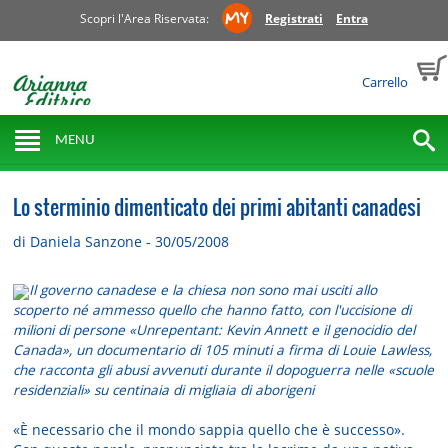
Scopri l'Area Riservata:
Registrati
Entra
Carrello
MENU
Lo sterminio dimenticato dei primi abitanti canadesi
di Daniela Sanzone - 30/05/2008
Il governo canadese e la chiesa non sono mai usciti allo
scoperto né ammesso quello che hanno fatto, con l'uccisione di
milioni di persone «Unrepentant: Kevin Annett e il genocidio del
Canada», un documentario di 105 minuti a firma di Louie Lawless,
che racconta gli abusi avvenuti durante il dopoguerra nelle «scuole
residenziali» su centinaia di migliaia di aborigeni
«È necessario che il mondo sappia quello che è successo».