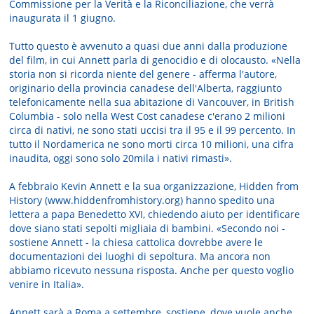
Commissione per la Verità e la Riconciliazione, che verrà
inaugurata il 1 giugno.
Tutto questo è avvenuto a quasi due anni dalla produzione
del film, in cui Annett parla di genocidio e di olocausto. «Nella
storia non si ricorda niente del genere - afferma l'autore,
originario della provincia canadese dell'Alberta, raggiunto
telefonicamente nella sua abitazione di Vancouver, in British
Columbia - solo nella West Cost canadese c'erano 2 milioni
circa di nativi, ne sono stati uccisi tra il 95 e il 99 percento. In
tutto il Nordamerica ne sono morti circa 10 milioni, una cifra
inaudita, oggi sono solo 20mila i nativi rimasti».
A febbraio Kevin Annett e la sua organizzazione, Hidden from
History (www.hiddenfromhistory.org) hanno spedito una
lettera a papa Benedetto XVI, chiedendo aiuto per identificare
dove siano stati sepolti migliaia di bambini. «Secondo noi -
sostiene Annett - la chiesa cattolica dovrebbe avere le
documentazioni dei luoghi di sepoltura. Ma ancora non
abbiamo ricevuto nessuna risposta. Anche per questo voglio
venire in Italia».
Annett sarà a Roma a settembre, sostiene, dove vuole anche