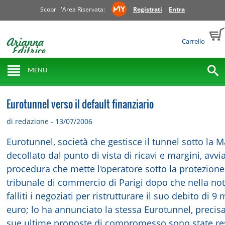
Scopri l'Area Riservata:
Registrati
Entra
Carrello
MENU
Eurotunnel verso il default finanziario
di redazione - 13/07/2006
Eurotunnel, società che gestisce il tunnel sotto la 
decollato dal punto di vista di ricavi e margini, avvia
procedura che mette l'operatore sotto la protezione
tribunale di commercio di Parigi dopo che nella no
falliti i negoziati per ristrutturare il suo debito di 9 
euro; lo ha annunciato la stessa Eurotunnel, precis
sue ultime proposte di compromesso sono state re