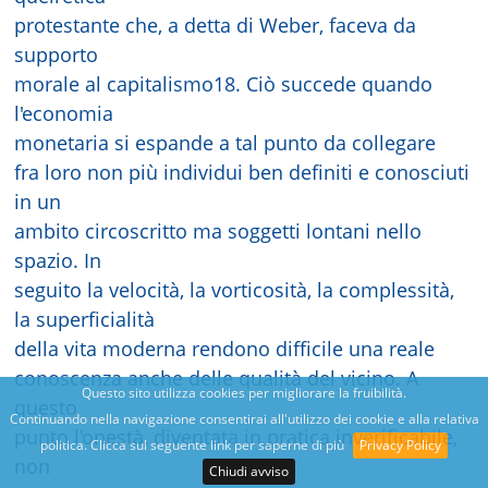
protestante che, a detta di Weber, faceva da
supporto
morale al capitalismo18. Ciò succede quando
l'economia
monetaria si espande a tal punto da collegare
fra loro non più individui ben definiti e conosciuti
in un
ambito circoscritto ma soggetti lontani nello
spazio. In
seguito la velocità, la vorticosità, la complessità,
la superficialità
della vita moderna rendono difficile una reale
conoscenza anche delle qualità del vicino. A
Questo sito utilizza cookies per migliorare la fruibilità.
questo
Continuando nella navigazione consentirai all'utilizzo dei cookie e alla relativa
punto l'onestà, diventata in pratica inverificabile,
politica. Clicca sul seguente link per saperne di più
Privacy Policy
non
Chiudi avviso