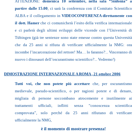
ATTENZIONE:
domenica 10 settembre, nella sala “Sinfonia” a
partire dalle 15.00
, ci sarà la conferenza con il Comitato Scientifico
ALBA e il collegamento in
VIDEOCONFERENZA direttamente con
il dott. Hamer
che ci comunicherà l’esito della verifica internazionale
e ci parlerà degli ultimi sviluppi delle vicende con l’Università di
T
ü
bingen (già tre sentenze sono state emesse contro questa Università
che da 25 anni si rifiuta di verificare ufficialmente la NMG: ora
incombe l’incarcerazione del rettore! Ma… lo faranno?... Vinceranno di
nuovo i dinosauri dell’oscurantismo scientifico?... Vedremo!)
DIMOSTRAZIONE INTERNAZIONALE A ROMA , 21 ottobre 2006
Tutti voi, che non potete più accettare
che, per oscurantismo
medievale, pseudo-scientifico, o per ragioni potere e di denaro,
migliaia di persone soccombano atrocemente e inutilmente ai
trattamenti ufficiali, inflitti senza “conoscenza scientifica
comprovata”, solo perché da 25 anni rifiutano di verificare
ufficialmente la NMG,
è
il momento di mostrare presenza!