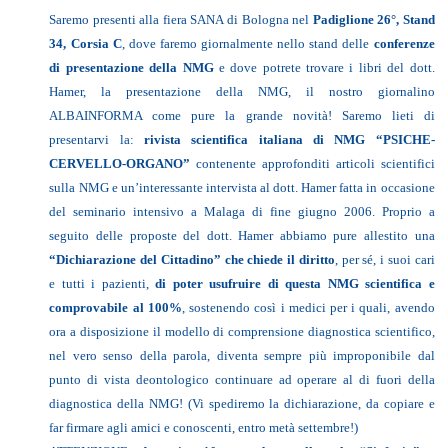
Saremo presenti alla fiera SANA di Bologna nel
Padiglione 26°, Stand
34, Corsia C
, dove faremo giornalmente nello stand delle
conferenze
di presentazione della NMG
e dove potrete trovare i libri del dott.
Hamer, la presentazione della NMG, il nostro giornalino
ALBAINFORMA come pure la grande novità! Saremo lieti di
presentarvi la:
rivista scientifica italiana di
NMG
“PSICHE-
CERVELLO-ORGANO”
contenente approfonditi articoli scientifici
sulla NMG e un’interessante intervista al dott. Hamer fatta in occasione
del seminario intensivo a Malaga di fine giugno 2006. Proprio a
seguito delle proposte del dott. Hamer abbiamo pure allestito una
“Dichiarazione del Cittadino” che chiede il diritto
, per sé, i suoi cari
e tutti i pazienti,
di
poter usufruire di questa NMG scientifica e
comprovabile al 100%
, sostenendo così i medici per i quali, avendo
ora a disposizione il modello di comprensione diagnostica scientifico,
nel vero senso della parola, diventa sempre più improponibile dal
punto di vista deontologico continuare ad operare al di fuori della
diagnostica della NMG! (Vi spediremo la dichiarazione, da copiare e
far firmare agli amici e conoscenti, entro metà settembre!)