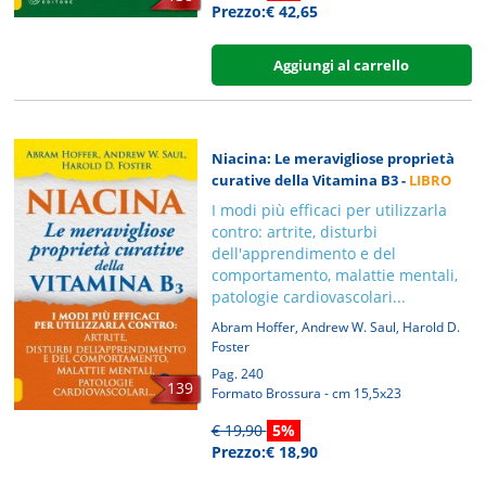
Prezzo:€ 42,65
Aggiungi al carrello
Niacina: Le meravigliose proprietà
curative della Vitamina B3 -
LIBRO
I modi più efficaci per utilizzarla
contro: artrite, disturbi
dell'apprendimento e del
comportamento, malattie mentali,
patologie cardiovascolari...
,
,
Abram Hoffer
Andrew W. Saul
Harold D.
Foster
Pag. 240
139
Formato Brossura - cm 15,5x23
€ 19,90
5%
Prezzo:€ 18,90