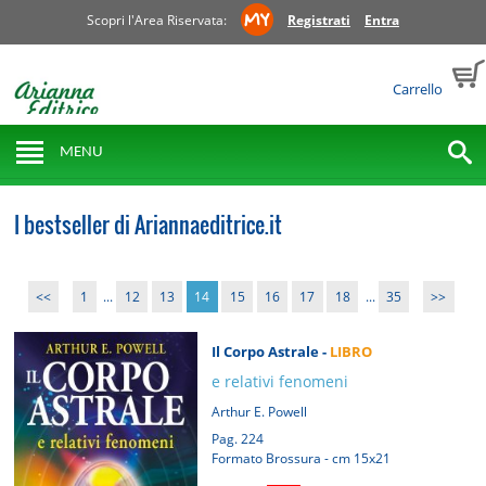
Scopri l'Area Riservata:
Registrati
Entra
Carrello
MENU
I bestseller di Ariannaeditrice.it
<<
1
...
12
13
14
15
16
17
18
...
35
>>
Il Corpo Astrale -
LIBRO
e relativi fenomeni
Arthur E. Powell
Pag. 224
Formato Brossura - cm 15x21