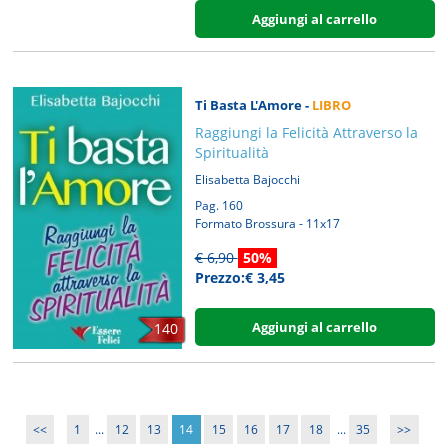
Aggiungi al carrello
Ti Basta L'Amore -
LIBRO
Raggiungi la Felicità Attraverso la
Spiritualità
Elisabetta Bajocchi
Pag. 160
Formato Brossura - 11x17
€ 6,90
50%
Prezzo:€ 3,45
Aggiungi al carrello
140
<<
1
...
12
13
14
15
16
17
18
...
35
>>