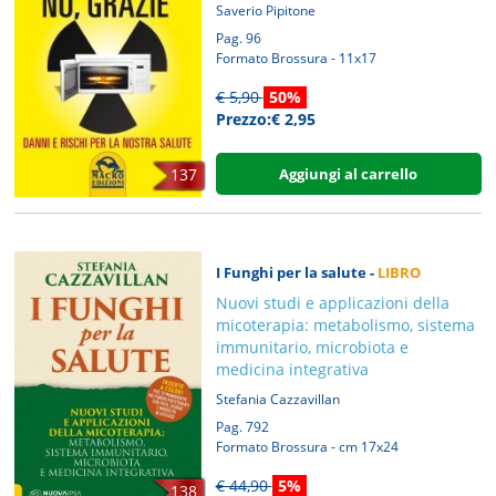
Saverio Pipitone
Pag. 96
Formato Brossura - 11x17
€ 5,90
50%
Prezzo:€ 2,95
Aggiungi al carrello
137
I Funghi per la salute -
LIBRO
Nuovi studi e applicazioni della
micoterapia: metabolismo, sistema
immunitario, microbiota e
medicina integrativa
Stefania Cazzavillan
Pag. 792
Formato Brossura - cm 17x24
€ 44,90
5%
138