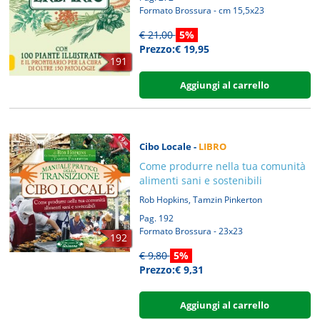
Formato Brossura - cm 15,5x23
€ 21,00
5%
Prezzo:€ 19,95
191
Aggiungi al carrello
Cibo Locale -
LIBRO
Come produrre nella tua comunità
alimenti sani e sostenibili
,
Rob Hopkins
Tamzin Pinkerton
Pag. 192
Formato Brossura - 23x23
192
€ 9,80
5%
Prezzo:€ 9,31
Aggiungi al carrello