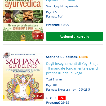
Swami Joythimayananda
Pag. 272
Formato Pdf
Prezzo:€ 10,99
197
Aggiungi al carrello
Sadhana Guidelines -
LIBRO
Dagli insegnamenti di Yogi Bhajan
- Il manuale fondamentale per chi
pratica Kundalini Yoga
Yogi Bhajan
Pag. 288
Formato Brossura - cm 19,5x23,5
198
€ 31,50
5%
Prezzo:€ 29,92