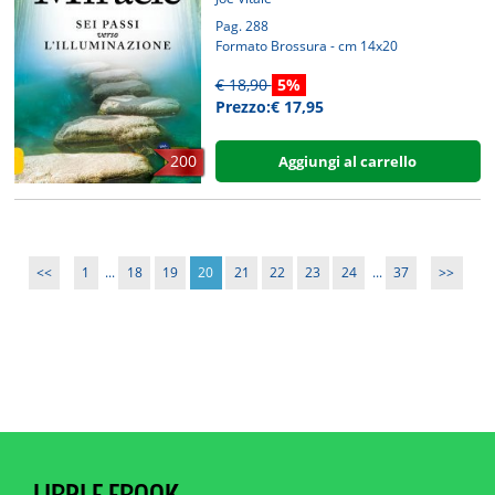
Pag. 288
Formato Brossura - cm 14x20
€ 18,90
5%
Prezzo:€ 17,95
200
Aggiungi al carrello
<<
1
...
18
19
20
21
22
23
24
...
37
>>