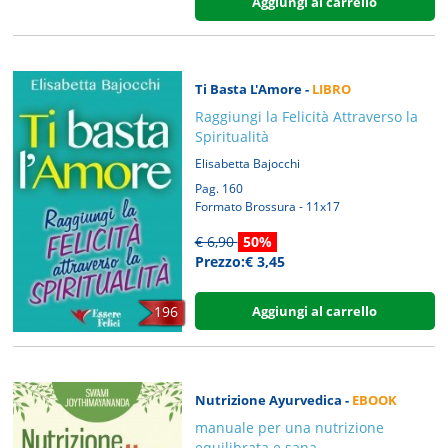
Aggiungi al carrello
Ti Basta L'Amore -
LIBRO
Raggiungi la Felicità Attraverso la
Spiritualità
Elisabetta Bajocchi
Pag. 160
Formato Brossura - 11x17
€ 6,90
50%
Prezzo:€ 3,45
Aggiungi al carrello
196
Nutrizione Ayurvedica -
EBOOK
manuale per una nutrizione
equilibrata e sana