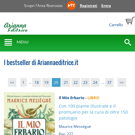
Scopri l'Area Riservata:
Registrati
Entra
Carrello
MENU
I bestseller di Ariannaeditrice.it
<<
1
...
18
19
20
21
22
23
24
...
37
>>
Il Mio Erbario -
LIBRO
Con 100 piante illustrate e il
prontuario per la cura di oltre 150
patologie
Maurice Mességué
Pag. 272