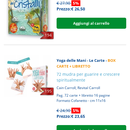
€ 27,90
5%
Prezzo:€ 26,50
Aggiungi al carrello
194
Yoga delle Mani - Le Carte -
BOX
CARTE + LIBRETTO
72 mudra per guarire e crescere
spiritualmente
,
Cain Carroll
Revital Carroll
195
Pag. 72 carte + libretto 16 pagine
Formato Cofanetto - cm 11x16
€ 24,90
5%
Prezzo:€ 23,65