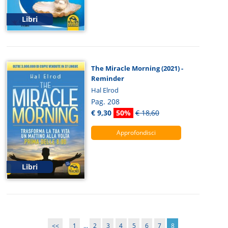
Libri
The Miracle Morning (2021) -
Reminder
Hal Elrod
Pag. 208
€ 9,30
50%
€ 18,60
Approfondisci
Libri
<<
1
...
2
3
4
5
6
7
8