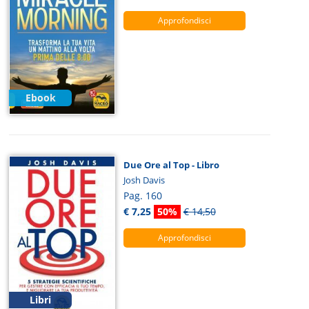
Approfondisci
Ebook
Due Ore al Top - Libro
Josh Davis
Pag. 160
€ 7,25
50%
€ 14,50
Approfondisci
Libri