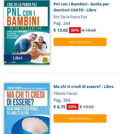
Pnl con i Bambini - Guida per
Genitori USATO - Libro
Eric De la Parra Paz
Pag. 244
€ 13,02
30%
€ 18,60
Approfondisci
Libri
Ma chi ti credi di essere? - Libro
Tiberio Faraci
Pag. 304
€ 6,75
50%
€ 13,50
Approfondisci