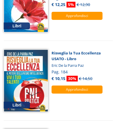
€ 12,25
5%
€ 12,90
Approfondisci
Libri
Risveglia la Tua Eccellenza
USATO - Libro
Eric De la Parra Paz
Pag. 184
€ 10,15
30%
€ 14,50
Approfondisci
Libri