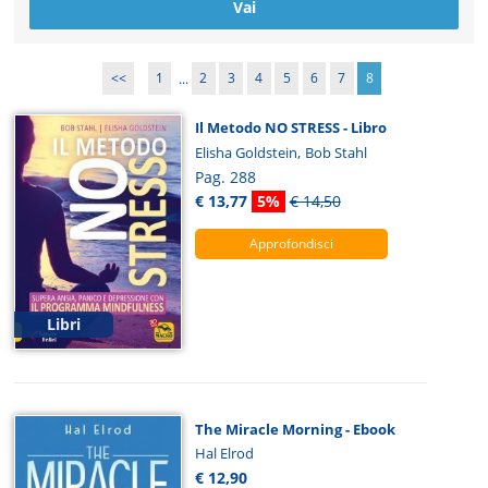
<<
1
...
2
3
4
5
6
7
8
Il Metodo NO STRESS - Libro
,
Elisha Goldstein
Bob Stahl
Pag. 288
€ 13,77
5%
€ 14,50
Approfondisci
Libri
The Miracle Morning - Ebook
Hal Elrod
€ 12,90