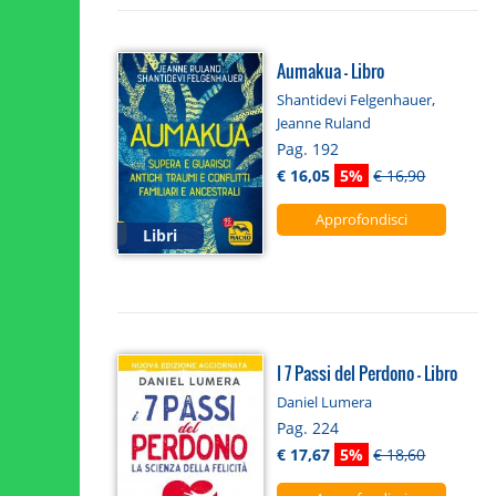
Aumakua - Libro
,
Shantidevi Felgenhauer
Jeanne Ruland
Pag. 192
€ 16,05
5%
€ 16,90
Approfondisci
Libri
I 7 Passi del Perdono - Libro
Daniel Lumera
Pag. 224
€ 17,67
5%
€ 18,60