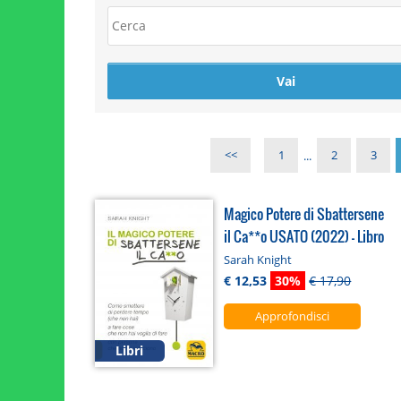
<<
1
...
2
3
Magico Potere di Sbattersene
il Ca**o USATO (2022) - Libro
Sarah Knight
€ 12,53
30%
€ 17,90
Approfondisci
Libri