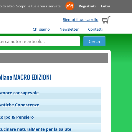
to altro. Scopri la tua area riservata:
Registrati
Entra
Riempi il tuo carrello
Chi siamo
Newsletter
Contatti
ollane MACRO EDIZIONI
Amore consapevole
Antiche Conoscenze
Corpo & Pensiero
Cucinare naturalMente per la Salute