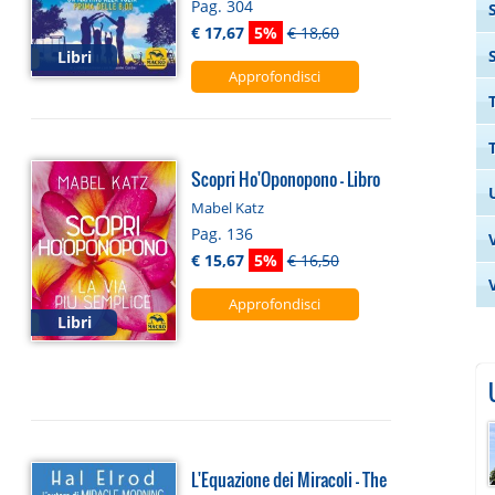
Pag. 304
€ 17,67
5%
€ 18,60
Libri
Approfondisci
Scopri Ho'Oponopono - Libro
Mabel Katz
Pag. 136
€ 15,67
5%
€ 16,50
Approfondisci
Libri
L'Equazione dei Miracoli - The