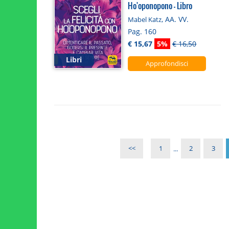
Ho'oponopono - Libro
, AA. VV.
Mabel Katz
Pag. 160
€ 15,67
5%
€ 16,50
Libri
Approfondisci
<<
1
...
2
3