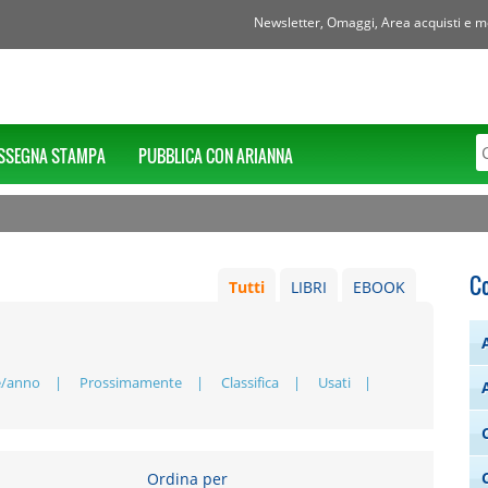
Newsletter, Omaggi, Area acquisti e mol
SSEGNA STAMPA
PUBBLICA CON ARIANNA
C
Tutti
LIBRI
EBOOK
e/anno
Prossimamente
Classifica
Usati
Ordina per