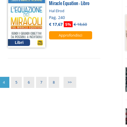
Miracle Equation - Libro
Hal Elrod
Pag. 240
€ 17,67
5%
€ 18,60
Approfondisci
Libri
4
5
6
7
8
>>