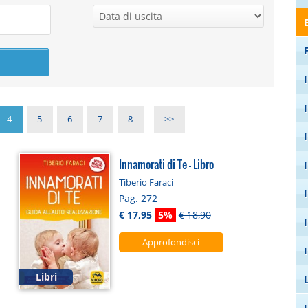
4
5
6
7
8
>>
Innamorati di Te - Libro
Tiberio Faraci
Pag. 272
€ 17,95
5%
€ 18,90
Approfondisci
Libri