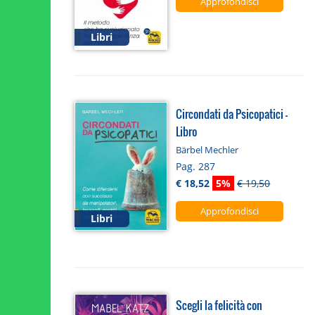
Approfondisci
Libri
Circondati da Psicopatici -
Libro
Bärbel Mechler
Pag. 287
€ 18,52
5%
€ 19,50
Approfondisci
Libri
Scegli la felicità con