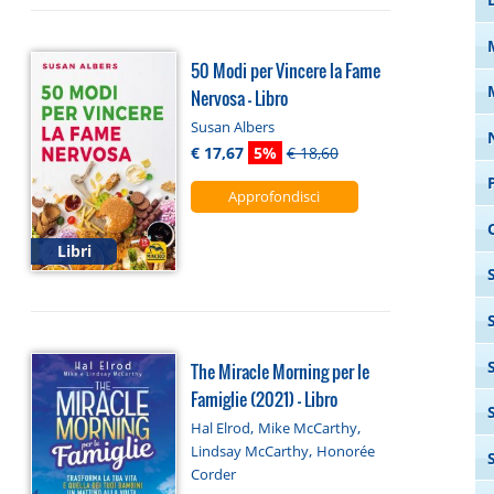
50 Modi per Vincere la Fame
Nervosa - Libro
Susan Albers
€ 17,67
5%
€ 18,60
Approfondisci
Libri
The Miracle Morning per le
Famiglie (2021) - Libro
,
,
Hal Elrod
Mike McCarthy
,
Lindsay McCarthy
Honorée
Corder