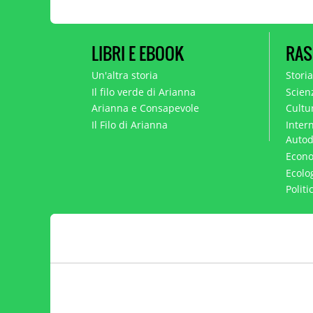
LIBRI E EBOOK
RAS
Un'altra storia
Stori
Il filo verde di Arianna
Scien
Arianna e Consapevole
Cultur
Il Filo di Arianna
Intern
Autod
Econo
Ecolo
Polit