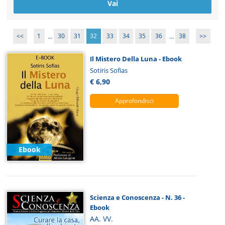
<<
1
...
30
31
32
33
34
35
36
...
38
>>
Il Mistero Della Luna - Ebook
Sotiris Sofias
€ 6,90
Approfondisci
Ebook
Scienza e Conoscenza - N. 36 -
Ebook
AA. VV.