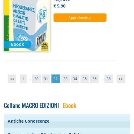
€ 5,90
Approfondisci
Ebook
<<
1
...
30
31
32
33
34
35
36
...
38
>>
Collane MACRO EDIZIONI
Ebook
-
Antiche Conoscenze