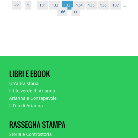
<<
1
...
131
132
133
134
135
136
137
...
166
>>
LIBRI E EBOOK
Un'altra storia
Il filo verde di Arianna
Arianna e Consapevole
Il Filo di Arianna
RASSEGNA STAMPA
Storia e Controstoria