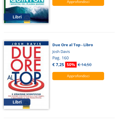
Approfondisci
Libri
Due Ore al Top - Libro
Josh Davis
Pag. 160
€ 7,25
50%
€ 14,50
Approfondisci
Libri