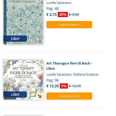
Lucilla Satanassi
Pag. 48
€ 2,73
30%
€ 3,90
Approfondisci
Libri
Art Therapy e fiori di Bach -
Libro
,
Lucilla Satanassi
Stefania Scalone
Pag. 96
€ 12,25
5%
€ 12,90
Libri
Approfondisci