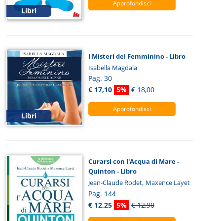
Approfondisci
Libri
I Misteri del Femminino - Libro
Isabella Magdala
Pag. 30
€ 17,10
5%
€ 18,00
Approfondisci
Libri
Curarsi con l'Acqua di Mare -
Quinton - Libro
,
Jean-Claude Rodet
Maxence Layet
Pag. 144
€ 12,25
5%
€ 12,90