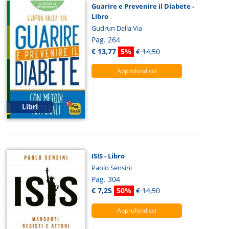
Guarire e Prevenire il Diabete -
Libro
Gudrun Dalla Via
Pag. 264
€ 13,77
5%
€ 14,50
Approfondisci
Libri
ISIS - Libro
Paolo Sensini
Pag. 304
€ 7,25
50%
€ 14,50
Approfondisci