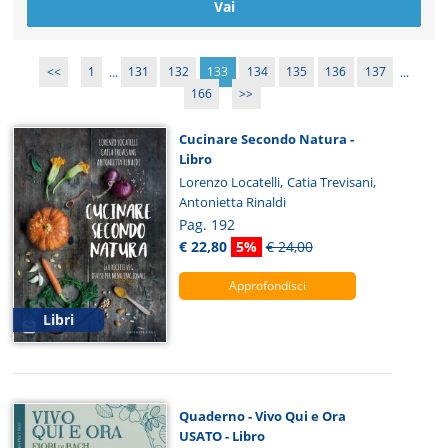
<<
1
...
131
132
133
134
135
136
137
...
166
>>
Cucinare Secondo Natura -
Libro
,
,
Lorenzo Locatelli
Catia Trevisani
Antonietta Rinaldi
Pag. 192
€ 22,80
5%
€ 24,00
Approfondisci
Libri
Quaderno - Vivo Qui e Ora
USATO - Libro