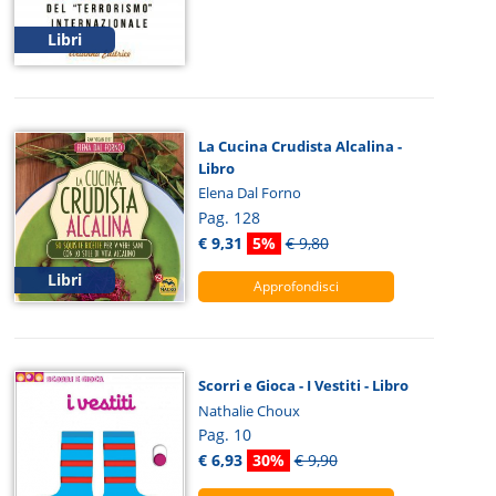
Libri
La Cucina Crudista Alcalina -
Libro
Elena Dal Forno
Pag. 128
€ 9,31
5%
€ 9,80
Libri
Approfondisci
Scorri e Gioca - I Vestiti - Libro
Nathalie Choux
Pag. 10
€ 6,93
30%
€ 9,90