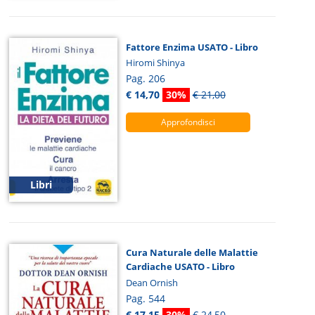
Fattore Enzima USATO - Libro
Hiromi Shinya
Pag. 206
€ 14,70
30%
€ 21,00
Approfondisci
Libri
Cura Naturale delle Malattie
Cardiache USATO - Libro
Dean Ornish
Pag. 544
€ 17,15
30%
€ 24,50