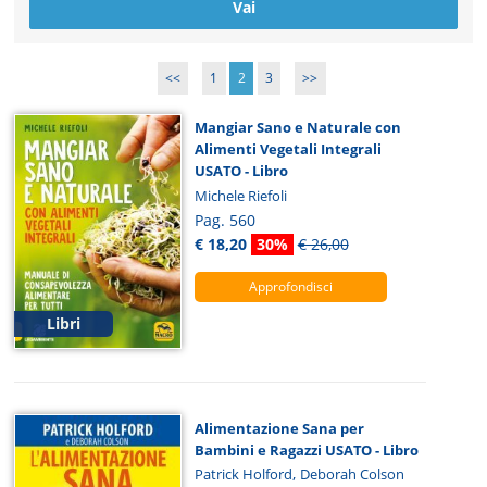
<<
1
2
3
>>
Mangiar Sano e Naturale con
Alimenti Vegetali Integrali
USATO - Libro
Michele Riefoli
Pag. 560
€ 18,20
30%
€ 26,00
Approfondisci
Libri
Alimentazione Sana per
Bambini e Ragazzi USATO - Libro
,
Patrick Holford
Deborah Colson