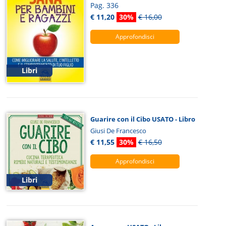
Pag. 336
€ 11,20
30%
€ 16,00
Approfondisci
Libri
Guarire con il Cibo USATO - Libro
Giusi De Francesco
€ 11,55
30%
€ 16,50
Approfondisci
Libri