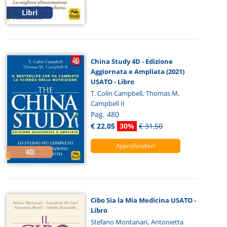
Libri
China Study 4D - Edizione
Aggiornata e Ampliata (2021)
USATO - Libro
,
T. Colin Campbell
Thomas M.
Campbell II
Pag. 480
€ 22,05
30%
€ 31,50
Approfondisci
4D
Cibo Sia la Mia Medicina USATO -
Libro
,
Stefano Montanari
Antonietta