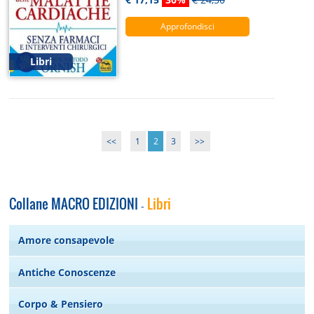
Approfondisci
Libri
<<
1
2
3
>>
Collane MACRO EDIZIONI
Libri
-
Amore consapevole
Antiche Conoscenze
Corpo & Pensiero