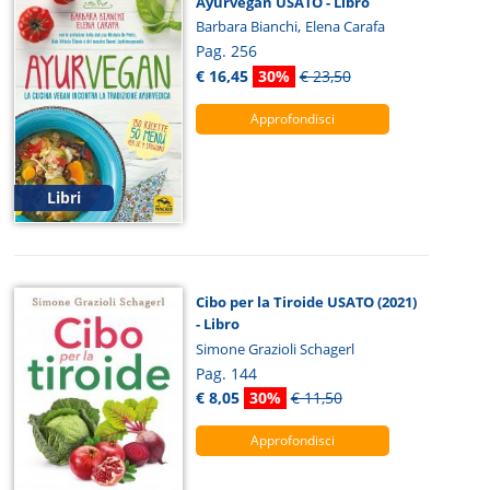
Ayurvegan USATO - Libro
,
Barbara Bianchi
Elena Carafa
Pag. 256
€ 16,45
30%
€ 23,50
Approfondisci
Libri
Cibo per la Tiroide USATO (2021)
- Libro
Simone Grazioli Schagerl
Pag. 144
€ 8,05
30%
€ 11,50
Approfondisci