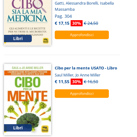
,
,
Gatti
Alessandra Borelli
Isabella
Massamba
Pag. 304
€ 17,15
30%
€ 24,50
Approfondisci
Libri
Cibo per la mente USATO - Libro
,
Saul Miller
Jo Anne Miller
€ 11,55
30%
€ 16,50
Approfondisci
Libri