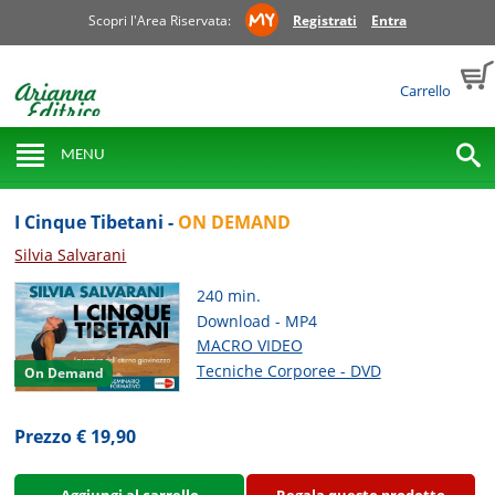
Scopri l'Area Riservata:
Registrati
Entra
Carrello
MENU
I Cinque Tibetani -
ON DEMAND
Silvia Salvarani
240 min.
Download - MP4
MACRO VIDEO
Tecniche Corporee - DVD
On Demand
Prezzo € 19,90
Aggiungi al carrello
Regala questo prodotto