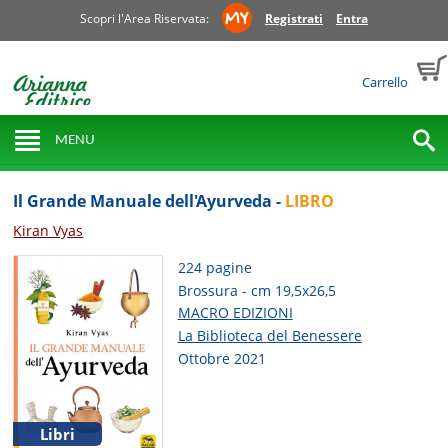
Scopri l'Area Riservata:
Registrati
Entra
Carrello
MENU
Il Grande Manuale dell'Ayurveda -
LIBRO
Kiran Vyas
224 pagine
Brossura - cm 19,5x26,5
MACRO EDIZIONI
La Biblioteca del Benessere
Ottobre 2021
Libri