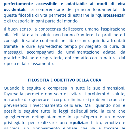
perfettamente accessibile e adattabile ai modi di vita
occidentali.
La comprensione dei principi fondamentali di
questa filosofia di vita permette di estrarne la
“quintessenza”
e di trasporla in ogni parte del mondo.
Il buon senso, la conoscenza dell’essere umano, l’aspirazione
alla felicità e alla salute non hanno frontiere. Le pratiche e i
consigli di salute contenuti nel libro sono, quindi, affrontati
tramite le cure ayurvediche: tempo privilegiato di cura, di
massaggi, accompagnati da un’alimentazione adatta, da
pratiche fisiche e respiratorie, dal contatto con la natura, dal
riposo e dal rilassamento.
FILOSOFIA E OBIETTIVO DELLA CURA
Quando è seguita e compresa in tutte le sue dimensioni,
l’ayurveda permette non solo di evitare i problemi di salute,
ma anche di rigenerare il corpo, eliminare i problemi cronici e
prevenendo l’invecchiamento cellulare. Ma quando non è
possibile seguire tutte le leggi dell’equilibrio, la cura che
spiegheremo dettagliatamente in quest’opera è un mezzo
privilegiato per realizzare una
«pulizia»
fisica, emotiva e
psichica, un rinnovamento globale che va a toccare le