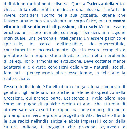
definizione radicalmente diversa. Questa
“scienza della vita”
che, al di là della pratica medica, è una filosofia e un’arte di
vivere, considera l’uomo nella sua globalità. Ritiene che
l’essere umano non sia soltanto un corpo fisico, ma un
essere
vibrante di sentimenti, di passione, di creatività
; un essere
emotivo, un essere mentale, con propri pensieri, una ragione
individuale, una personale intelligenza; un essere psichico e
spirituale, in cerca dell’invisibile, dell’impercettibile,
consciamente o inconsciamente. Questo essere completo è
portatore della propria storia di vita, e cerca nel più profondo
di sé equilibrio, armonia ed evoluzione. Deve costante-mente
adattarsi alle diverse condizioni della vita – naturali, sociali,
familiari – perseguendo, allo stesso tempo, la felicità e la
realizzazione.
L’essere individuale è l’anello di una lunga catena, composta di
genitori, figli, antenati, ma anche un elemento specifico nella
Creazione, cui prende parte. L’esistenza si rivela allora non
come un pugno di qualche decina di anni, che si tenta di
attraversare senza soffrire troppo, ma come un progetto molto
più ampio, un vero e proprio progetto di Vita. Benché affondi
le sue radici nell’India antica e abbia impressi i colori della
cultura indiana, il bagaglio che propone l’ayurveda è