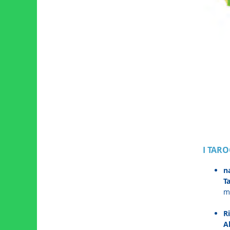
I TAR
n
Ta
m
R
A