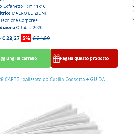
C
to
Cofanetto - cm 11x16
T
itrice
MACRO EDIZIONI
V
a
Tecniche Corporee
edizione
Ottobre 2020
 € 23,27
5%
€ 24,50
ggiungi al carrello
Regala questo prodotto
28 CARTE realizzate da Cecilia Cossetta + GUIDA