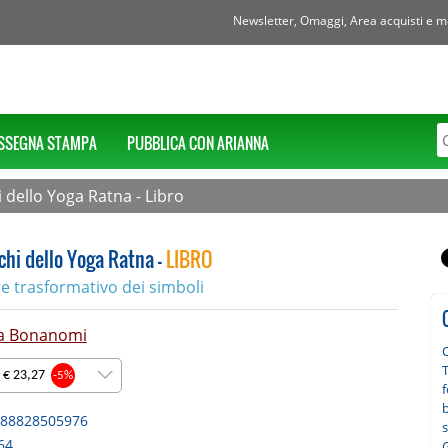
Newsletter, Omaggi, Area acquisti e mol
SSEGNA STAMPA
PUBBLICA CON ARIANNA
i dello Yoga Ratna - Libro
chi dello Yoga Ratna -
LIBRO
re trasformativo dei simboli
na Bonanomi
 € 23,27
-5%
88828505976
s
64
G