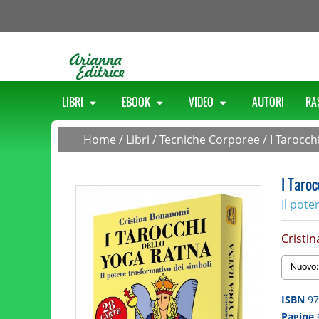
LIBRI
EBOOK
VIDEO
AUTORI
RA
Home
/
Libri
/
Tecniche Corporee
/
I Tarocch
I Taroc
Il pote
Cristi
Nuovo:
ISBN
97
Pagine