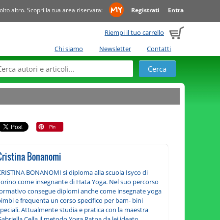
to altro. Scopri la tua area riservata:
Registrati
Entra
Riempi il tuo carrello
Chi siamo
Newsletter
Contatti
Cristina Bonanomi
CRISTINA BONANOMI si diploma alla scuola Isyco di
Torino come insegnante di Hata Yoga. Nel suo percorso
formativo consegue diplomi anche come insegnate yoga
bimbi e frequenta un corso specifico per bam- bini
peciali. Attualmente studia e pratica con la maestra
abriella Cella il metodo Yoga Ratna da lei ideato.