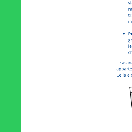
vi
r
t
in
P
g
le
ch
Le asana
apparte
Cella e 