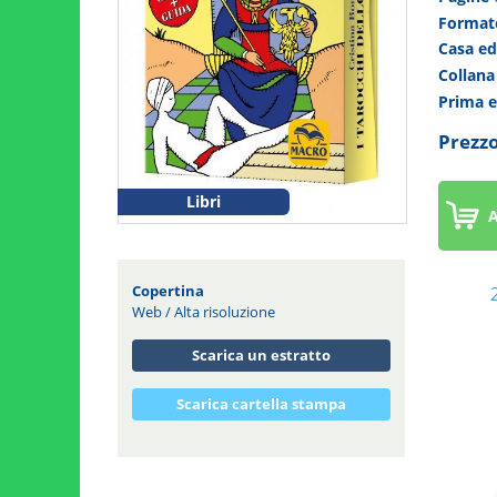
Forma
Casa ed
Collan
Prima 
Prezzo
Libri
A
Copertina
Web
/
Alta risoluzione
Scarica un estratto
Scarica cartella stampa