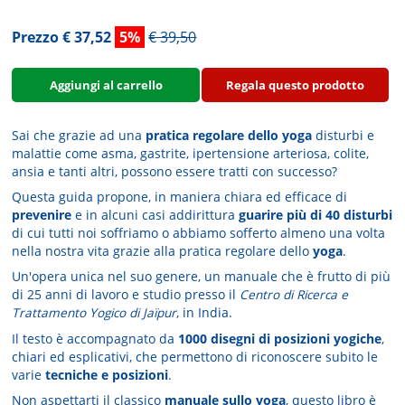
Prezzo € 37,52
5%
€ 39,50
Aggiungi al carrello
Regala questo prodotto
Sai che grazie ad una
pratica regolare dello yoga
disturbi e
malattie come asma, gastrite, ipertensione arteriosa, colite,
ansia e tanti altri, possono essere tratti con successo?
Questa guida propone, in maniera chiara ed efficace di
prevenire
e in alcuni casi addirittura
guarire più di 40 disturbi
di cui tutti noi soffriamo o abbiamo sofferto almeno una volta
nella nostra vita grazie alla pratica regolare dello
yoga
.
Un'opera unica nel suo genere, un manuale che è frutto di più
di 25 anni di lavoro e studio presso il
Centro di Ricerca e
Trattamento Yogico di Jaïpur
, in India.
Il testo è accompagnato da
1000 disegni di posizioni yogiche
,
chiari ed esplicativi, che permettono di riconoscere subito le
varie
tecniche e posizioni
.
Non aspettarti il classico
manuale sullo yoga
, questo libro è