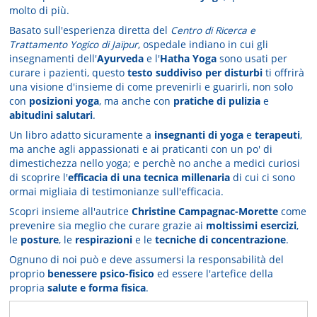
molto di più.
Basato sull'esperienza diretta del
Centro di Ricerca e
Trattamento Yogico di Jaïpur
, ospedale indiano in cui gli
insegnamenti dell'
Ayurveda
e l'
Hatha Yoga
sono usati per
curare i pazienti, questo
testo suddiviso per disturbi
ti offrirà
una visione d'insieme di come prevenirli e guarirli, non solo
con
posizioni yoga
, ma anche con
pratiche di pulizia
e
abitudini salutari
.
Un libro adatto sicuramente a
insegnanti di yoga
e
terapeuti
,
ma anche agli appassionati e ai praticanti con un po' di
dimestichezza nello yoga; e perchè no anche a medici curiosi
di scoprire l'
efficacia di una tecnica millenaria
di cui ci sono
ormai migliaia di testimonianze sull'efficacia.
Scopri insieme all'autrice
Christine Campagnac-Morette
come
prevenire sia meglio che curare grazie ai
moltissimi esercizi
,
le
posture
, le
respirazioni
e le
tecniche di concentrazione
.
Ognuno di noi può e deve assumersi la responsabilità del
proprio
benessere psico-fisico
ed essere l'artefice della
propria
salute e forma fisica
.