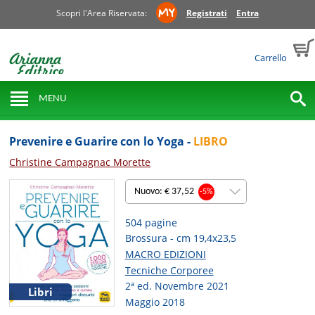
Scopri l'Area Riservata:
Registrati
Entra
Carrello
MENU
Prevenire e Guarire con lo Yoga -
LIBRO
Christine Campagnac Morette
Nuovo: € 37,52
-5%
504 pagine
Brossura - cm 19,4x23,5
MACRO EDIZIONI
Tecniche Corporee
2ª ed. Novembre 2021
Libri
Maggio 2018