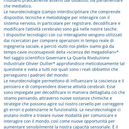
risultano praticamente assenti dal dibattito, sia parlamentare
che mediatico.
Le neurotecnologie (campo interdisciplinare che comprende
dispositivi, tecniche e metodologie per interagire con il
sistema nervoso, in particolare per registrare, decodificare e
modificare l’attività cerebrale) sono già nelle nostre tasche.
I dispositivi tecnologici con cui interagiamo vengono utilizzati
dai ricercatori per compiere operazioni in tempo reale di
ingegneria sociale, e perciò «tutti-noi-plebi» siamo già da
tempo cavie inconsapevoli della «scienza dei megadollari»*
Nel saggio scientifico Governare La Quarta Rivoluzione
Industriale Olivier Oullier* approfondisce meticolosamente tal
questione e svela a tutti noi quali sono i reali obbiettivi che
perseguono i padroni del mondo:
Le neurotecnologie permettono di influenzare la coscienza e il
pensiero e di comprendere diverse attività cerebrali. Esse
sono impiegate per decodificare in maniera dettagliata ciò che
stiamo pensando, attraverso nuove sostanze chimiche e
strategie che possono agire sul nostro cervello per correggere
gli errori o potenziarne le funzionalità. Le neurotecnologie ci
aiutano inoltre a trovare nuove modalità per comunicare e
interagire con il mondo, così come nuove opportunità per
aumentare sensibilmente la nostra capacità sensoriale. È il