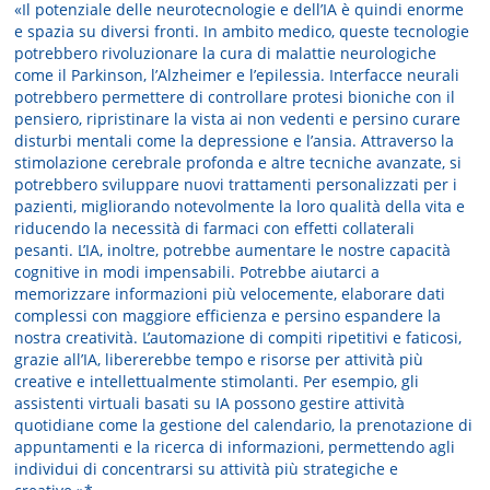
«Il potenziale delle neurotecnologie e dell’IA è quindi enorme
e spazia su diversi fronti. In ambito medico, queste tecnologie
potrebbero rivoluzionare la cura di malattie neurologiche
come il Parkinson, l’Alzheimer e l’epilessia. Interfacce neurali
potrebbero permettere di controllare protesi bioniche con il
pensiero, ripristinare la vista ai non vedenti e persino curare
disturbi mentali come la depressione e l’ansia. Attraverso la
stimolazione cerebrale profonda e altre tecniche avanzate, si
potrebbero sviluppare nuovi trattamenti personalizzati per i
pazienti, migliorando notevolmente la loro qualità della vita e
riducendo la necessità di farmaci con effetti collaterali
pesanti. L’IA, inoltre, potrebbe aumentare le nostre capacità
cognitive in modi impensabili. Potrebbe aiutarci a
memorizzare informazioni più velocemente, elaborare dati
complessi con maggiore efficienza e persino espandere la
nostra creatività. L’automazione di compiti ripetitivi e faticosi,
grazie all’IA, libererebbe tempo e risorse per attività più
creative e intellettualmente stimolanti. Per esempio, gli
assistenti virtuali basati su IA possono gestire attività
quotidiane come la gestione del calendario, la prenotazione di
appuntamenti e la ricerca di informazioni, permettendo agli
individui di concentrarsi su attività più strategiche e