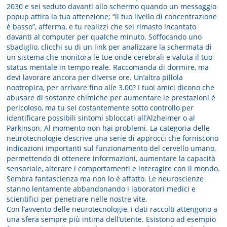
2030 e sei seduto davanti allo schermo quando un messaggio
popup attira la tua attenzione; “il tuo livello di concentrazione
è basso”, afferma, e tu realizzi che sei rimasto incantato
davanti al computer per qualche minuto. Soffocando uno
sbadiglio, clicchi su di un link per analizzare la schermata di
un sistema che monitora le tue onde cerebrali e valuta il tuo
status mentale in tempo reale. Raccomanda di dormire, ma
devi lavorare ancora per diverse ore. Un’altra pillola
nootropica, per arrivare fino alle 3.00? I tuoi amici dicono che
abusare di sostanze chimiche per aumentare le prestazioni è
pericoloso, ma tu sei costantemente sotto controllo per
identificare possibili sintomi sbloccati all’Alzheimer o al
Parkinson. Al momento non hai problemi. La categoria delle
neurotecnologie descrive una serie di approcci che forniscono
indicazioni importanti sul funzionamento del cervello umano,
permettendo di ottenere informazioni, aumentare la capacità
sensoriale, alterare i comportamenti e interagire con il mondo.
Sembra fantascienza ma non lo è affatto. Le neuroscienze
stanno lentamente abbandonando i laboratori medici e
scientifici per penetrare nelle nostre vite.
Con l’avvento delle neurotecnologie, i dati raccolti attengono a
una sfera sempre più intima dell’utente. Esistono ad esempio