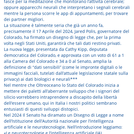
fasce per la meditazione che monitorano l’attività cerebrale;
oppure apparecchi neurali che interpretano i segnali cerebrali
mentre la persona scorre le app di appuntamenti, per trovare
dei partner migliori.
La situazione è talmente seria che già un anno fa,
precisamente il 17 Aprile del 2024, Jared Polis, governatore del
Colorado, ha firmato un disegno di legge che, per la prima
volta negli Stati Uniti, garantirà che tali dati restino privati.
La nuova legge, presentata da Cathy Kipp, deputata
democratica del Colorado, e approvata con un voto di 61 a 1
alla Camera del Colorado e 34 a 0 al Senato, amplia la
definizione di “dati sensibili” (come le impronte digitali o le
immagini facciali, tutelati dall’attuale legislazione statale sulla
privacy) ai dati biologici e neurali***
Nel mentre che Oltreoceano lo Stato del Colorado inizia a
mettere dei paletti all’aberrante sviluppo che i signori del
silicio vorrebbero intraprendere a discapito della libertà
dell’essere umano, qui in Italia i nostri politici sembrano
entusiasti di questi sviluppi distopici.
Nel 2024 Il Senato ha diramato un Disegno di Legge a nome
dell’Istituzione dell’Autorità nazionale per l’intelligenza
artificiale e le neurotecnologie. Nell’introduzione leggiamo:
«Le neurotecnologie e l’intelligenza artificiale (IA)