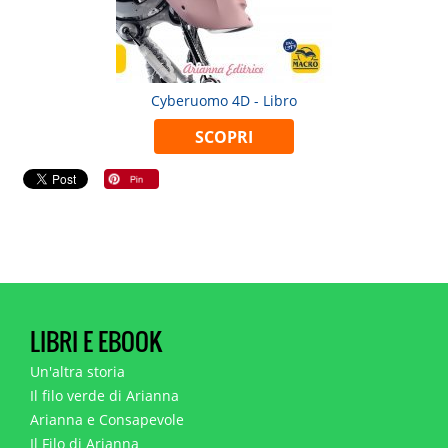
Cyberuomo 4D - Libro
SCOPRI
LIBRI E EBOOK
Un'altra storia
Il filo verde di Arianna
Arianna e Consapevole
Il Filo di Arianna