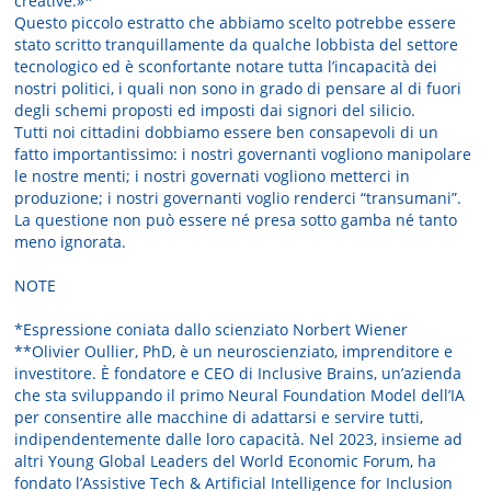
creative.»*
Questo piccolo estratto che abbiamo scelto potrebbe essere
stato scritto tranquillamente da qualche lobbista del settore
tecnologico ed è sconfortante notare tutta l’incapacità dei
nostri politici, i quali non sono in grado di pensare al di fuori
degli schemi proposti ed imposti dai signori del silicio.
Tutti noi cittadini dobbiamo essere ben consapevoli di un
fatto importantissimo: i nostri governanti vogliono manipolare
le nostre menti; i nostri governati vogliono metterci in
produzione; i nostri governanti voglio renderci “transumani”.
La questione non può essere né presa sotto gamba né tanto
meno ignorata.
NOTE
*Espressione coniata dallo scienziato Norbert Wiener
**Olivier Oullier, PhD, è un neuroscienziato, imprenditore e
investitore. È fondatore e CEO di Inclusive Brains, un’azienda
che sta sviluppando il primo Neural Foundation Model dell’IA
per consentire alle macchine di adattarsi e servire tutti,
indipendentemente dalle loro capacità. Nel 2023, insieme ad
altri Young Global Leaders del World Economic Forum, ha
fondato l’Assistive Tech & Artificial Intelligence for Inclusion