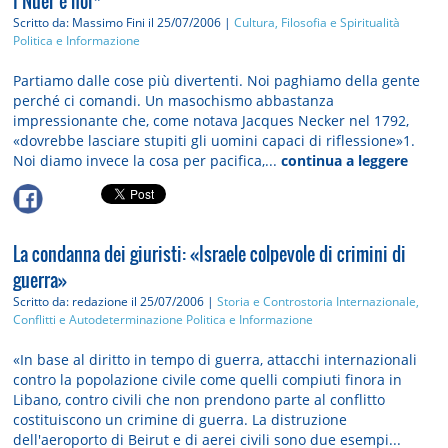
I Nuer e noi*
Scritto da: Massimo Fini
il 25/07/2006 |
Cultura, Filosofia e Spiritualità
Politica e Informazione
Partiamo dalle cose più divertenti. Noi pa­ghiamo della gente
perché ci comandi. Un ma­sochismo abbastanza
impressionante che, come notava Jacques Necker nel 1792,
«dovrebbe la­sciare stupiti gli uomini capaci di riflessione»1.
Noi diamo invece la cosa per pacifica,...
continua a leggere
La condanna dei giuristi: «Israele colpevole di crimini di
guerra»
Scritto da: redazione
il 25/07/2006 |
Storia e Controstoria
Internazionale,
Conflitti e Autodeterminazione
Politica e Informazione
«In base al diritto in tempo di guerra, attacchi internazionali
contro la popolazione civile come quelli compiuti finora in
Libano, contro civili che non prendono parte al conflitto
costituiscono un crimine di guerra. La distruzione
dell'aeroporto di Beirut e di aerei civili sono due esempi...