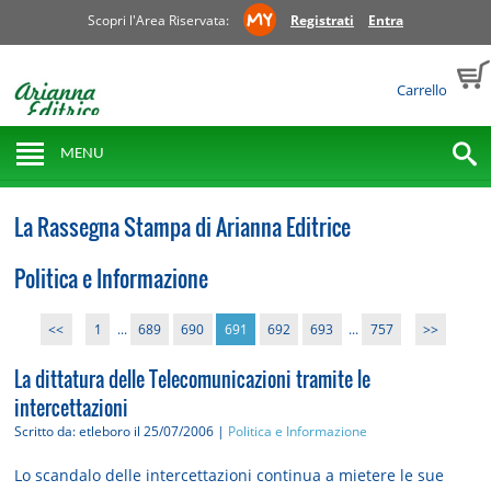
Scopri l'Area Riservata:
Registrati
Entra
Carrello
MENU
La Rassegna Stampa di Arianna Editrice
Politica e Informazione
<<
1
...
689
690
691
692
693
...
757
>>
La dittatura delle Telecomunicazioni tramite le
intercettazioni
Scritto da: etleboro
il 25/07/2006 |
Politica e Informazione
Lo scandalo delle intercettazioni continua a mietere le sue