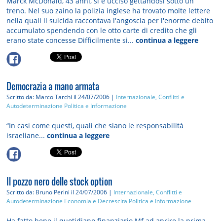
Marck McDonald, 43 anni, si è ucciso gettandosi sotto un
treno. Nel suo zaino la polizia inglese ha trovato molte lettere
nella quali il suicida raccontava l'angoscia per l'enorme debito
accumulato spendendo con le otto carte di credito che gli
erano state concesse Difficilmente si...
continua a leggere
Democrazia a mano armata
Scritto da: Marco Tarchi
il 24/07/2006 |
Internazionale, Conflitti e
Autodeterminazione
Politica e Informazione
“In casi come questi, quali che siano le responsabilità
israeliane...
continua a leggere
Il pozzo nero delle stock option
Scritto da: Bruno Perini
il 24/07/2006 |
Internazionale, Conflitti e
Autodeterminazione
Economia e Decrescita
Politica e Informazione
Ha fatto bene il quotidiano finanziario Mf ad aprire la prima