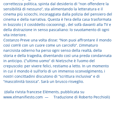
correttezza politica, spinta dal desiderio di “non offendere la
sensibilità di nessuno”, sta alimentando la letteratura e il
cinema più sciocchi, incoraggiata dalla polizia del pensiero del
cinema e della narrativa. Questa è l’era della casa trasformata
in bozzolo ( il cosiddetto cocooning) , del sofà davanti alla TV e
della distrazione in senso pascaliano: lo svuotamento di ogni
vita interiore.
Costanzo Preve una volta disse: “Non puoi affrontare il mondo
così com’è con un cuore come un carciofo”. L’immaturo
narcisista odierno ha perso ogni senso della realtà, della
storia e della tragedia, diventando così una preda condannata
in anticipo. L’”ultimo uomo” di Nietzsche è l’uomo del
crepuscolo: per vivere felici, restiamo a letto. In un momento
in cui il mondo è sull’orlo di un immenso sconvolgimento, i
nostri concittadini discutono di “scrittura inclusiva” e di
“mascolinità tossica”. Sarà un brusco risveglio.
(dalla rivista francese Eléments, pubblicata su
www.elmanifiesto.com — Traduzione di Roberto Pecchioli)