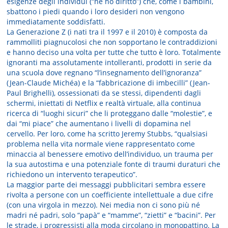
esigenze degli individui (“ne ho diritto”) che, come i bambini,
sbattono i piedi quando i loro desideri non vengono
immediatamente soddisfatti.
La Generazione Z (i nati tra il 1997 e il 2010) è composta da
rammolliti piagnucolosi che non sopportano le contraddizioni
e hanno deciso una volta per tutte che tutto è loro. Totalmente
ignoranti ma assolutamente intolleranti, prodotti in serie da
una scuola dove regnano “l’insegnamento dell’ignoranza”
(Jean-Claude Michéa) e la “fabbricazione di imbecilli” (Jean-
Paul Brighelli), ossessionati da se stessi, dipendenti dagli
schermi, iniettati di Netflix e realtà virtuale, alla continua
ricerca di “luoghi sicuri” che li proteggano dalle “molestie”, e
dai “mi piace” che aumentano i livelli di dopamina nel
cervello. Per loro, come ha scritto Jeremy Stubbs, “qualsiasi
problema nella vita normale viene rappresentato come
minaccia al benessere emotivo dell’individuo, un trauma per
la sua autostima e una potenziale fonte di traumi duraturi che
richiedono un intervento terapeutico”.
La maggior parte dei messaggi pubblicitari sembra essere
rivolta a persone con un coefficiente intellettuale a due cifre
(con una virgola in mezzo). Nei media non ci sono più né
madri né padri, solo “papà” e “mamme”, “zietti” e “bacini”. Per
le strade, i progressisti alla moda circolano in monopattino. La