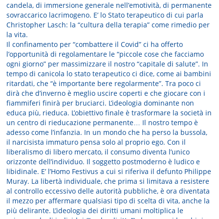
candela, di immersione generale nell’emotività, di permanente
sovraccarico lacrimogeno. E’ lo Stato terapeutico di cui parla
Christopher Lasch: la “cultura della terapia” come rimedio per
la vita.
Il confinamento per “combattere il Covid” ci ha offerto
l’opportunità di regolamentare le “piccole cose che facciamo
ogni giorno” per massimizzare il nostro “capitale di salute”. In
tempo di canicola lo stato terapeutico ci dice, come ai bambini
ritardati, che “è importante bere regolarmente”. Tra poco ci
dirà che d’inverno è meglio uscire coperti e che giocare con i
fiammiferi finirà per bruciarci. L’ideologia dominante non
educa più, rieduca. L’obiettivo finale è trasformare la società in
un centro di rieducazione permanente… Il nostro tempo è
adesso come l’infanzia. In un mondo che ha perso la bussola,
il narcisista immaturo pensa solo al proprio ego. Con il
liberalismo di libero mercato, il consumo diventa l’unico
orizzonte dell’individuo. Il soggetto postmoderno è ludico e
libidinale. E’ l’Homo Festivus a cui si riferiva il defunto Philippe
Muray. La libertà individuale, che prima si limitava a resistere
al controllo eccessivo delle autorità pubbliche, è ora diventata
il mezzo per affermare qualsiasi tipo di scelta di vita, anche la
più delirante. L’ideologia dei diritti umani moltiplica le