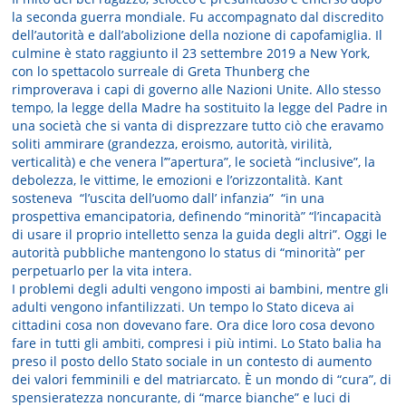
la seconda guerra mondiale. Fu accompagnato dal discredito
dell’autorità e dall’abolizione della nozione di capofamiglia. Il
culmine è stato raggiunto il 23 settembre 2019 a New York,
con lo spettacolo surreale di Greta Thunberg che
rimproverava i capi di governo alle Nazioni Unite. Allo stesso
tempo, la legge della Madre ha sostituito la legge del Padre in
una società che si vanta di disprezzare tutto ciò che eravamo
soliti ammirare (grandezza, eroismo, autorità, virilità,
verticalità) e che venera l’”apertura”, le società “inclusive”, la
debolezza, le vittime, le emozioni e l’orizzontalità. Kant
sosteneva “l’uscita dell’uomo dall’ infanzia” “in una
prospettiva emancipatoria, definendo “minorità” “l’incapacità
di usare il proprio intelletto senza la guida degli altri”. Oggi le
autorità pubbliche mantengono lo status di “minorità” per
perpetuarlo per la vita intera.
I problemi degli adulti vengono imposti ai bambini, mentre gli
adulti vengono infantilizzati. Un tempo lo Stato diceva ai
cittadini cosa non dovevano fare. Ora dice loro cosa devono
fare in tutti gli ambiti, compresi i più intimi. Lo Stato balia ha
preso il posto dello Stato sociale in un contesto di aumento
dei valori femminili e del matriarcato. È un mondo di “cura”, di
spensieratezza noncurante, di “marce bianche” e luci di