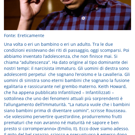
Fonte: Ereticamente
Una volta o eri un bambino o eri un adulto. Tra le due
condizioni esistevano dei riti di passaggio, oggi scomparsi. Poi
abbiamo inventato l’adolescenza, che non finisce mai. Si
chiama “adultescenza”. Ha dato origine al tipo dominante dei
nostri tempi: il narcisista immaturo. Gli uomini di destra sono
adolescenti perpetui che sognano l’eroismo e la cavalleria. Gli
uomini di sinistra sono eterni bambini che sognano la fusione
egalitaria e rassicurante nel grembo materno. Keith Howard,
che ha appena pubblicato Infantilized – Infantilizzati –
sottolinea che uno dei fenomeni attuali più sorprendenti è
l’allungamento dell’immaturità. “La natura vuole che i bambini
siano bambini prima di diventare uomini”, scrisse Rousseau.
«Se volessimo pervertire quest’ordine, produrremmo frutti
prematuri che non avranno né maturità né sapore e ben
presto si corromperanno» (Emilio, II). Ecco dove siamo adesso.
Il mito del bel ragazzo, sciocco e presuntuoso è emerso dopo