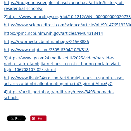
https://indigenouspeoplesatlasofcanada.ca/article/history-of-
residential-schools/
2)
https://www.neurology.org/doi/10.1212/WNL.00000000002073
https://www.sciencedirect.com/science/article/pii/S0147651323
https://pmc.ncbi.nlm.nih.gov/articles/PMC4318414
https://pubmed.ncbi.nlm.nih.gov/21568886
https://www.mdpi.com/2305-6304/10/9/518
3)
https://www.tgcom24.mediaset.it/2025/video/harald-e-
nadia-l-altra-famiglia-nel-bosco-cosi-ci-hanno-portato-via-i-
figli-_106708107-02k.shtml
https://www.ilsole24ore.com/art/famiglia-bosco-spunta-caso-
ad-arezzo-bimbi-allontanati-genitori-47-giorni-AImx6yC
4)
https://arcticportal.org/ap-library/news/3403-nomade-
schools