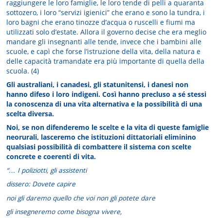
raggiungere le loro famiglie, le loro tende di pelli a quaranta
sottozero, i loro “servizi igienici” che erano e sono la tundra, i
loro bagni che erano tinozze d’acqua o ruscelli e fiumi ma
utilizzati solo d’estate. Allora il governo decise che era meglio
mandare gli insegnanti alle tende, invece che i bambini alle
scuole, e capì che forse l’istruzione della vita, della natura e
delle capacità tramandate era più importante di quella della
scuola. (4)
Gli australiani, i canadesi, gli statunitensi, i danesi non
hanno difeso i loro indigeni. Così hanno precluso a sé stessi
la conoscenza di una vita alternativa e la possibilità di una
scelta diversa.
Noi, se non difenderemo le scelte e la vita di queste famiglie
neorurali, lasceremo che istituzioni dittatoriali eliminino
qualsiasi possibilità di combattere il sistema con scelte
concrete e coerenti di vita.
“… I poliziotti, gli assistenti
dissero: Dovete capire
noi gli daremo quello che voi non gli potete dare
gli insegneremo come bisogna vivere,