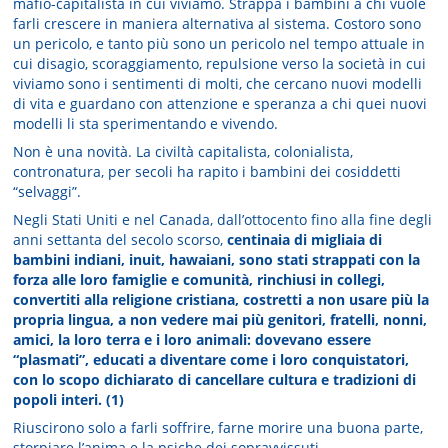
mafio-capitalista in cui viviamo. Strappa i bambini a chi vuole
farli crescere in maniera alternativa al sistema. Costoro sono
un pericolo, e tanto più sono un pericolo nel tempo attuale in
cui disagio, scoraggiamento, repulsione verso la società in cui
viviamo sono i sentimenti di molti, che cercano nuovi modelli
di vita e guardano con attenzione e speranza a chi quei nuovi
modelli li sta sperimentando e vivendo.
Non è una novità. La civiltà capitalista, colonialista,
contronatura, per secoli ha rapito i bambini dei cosiddetti
“selvaggi”.
Negli Stati Uniti e nel Canada, dall’ottocento fino alla fine degli
anni settanta del secolo scorso,
centinaia di migliaia di
bambini indiani, inuit, hawaiani, sono stati strappati con la
forza alle loro famiglie e comunità, rinchiusi in collegi,
convertiti alla religione cristiana, costretti a non usare più la
propria lingua, a non vedere mai più genitori, fratelli, nonni,
amici, la loro terra e i loro animali: dovevano essere
“plasmati”, educati a diventare come i loro conquistatori,
con lo scopo dichiarato di cancellare cultura e tradizioni di
popoli interi. (1)
Riuscirono solo a farli soffrire, farne morire una buona parte,
storpiare l’anima e la psiche dei sopravvissuti.