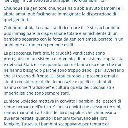
“selvaggi” a cui sono stati strappati i loro bambini. (3)
Chiunque sia genitore, chiunque ha o abbia avuto bambini e li
abbia amati può facilmente immaginare la disperazione di
quei genitori.
Chiunque abbia la capacità di ricordare il sé stesso bambino
può immaginare la disperazione totale e annichilente di un
bambino separato con la forza da genitori amati, portato in un
ambiente estraneo da persone ostili.
La prepotenza, l’arbitrio, la crudeltà vendicativa sono
prerogative di un sistema di dominio, di un sistema capitalista
e dei suoi Stati, e se e quando non ne fanno uso è perché non
ne hanno bisogno o perché sono troppo deboli per l’avversario
che si trovano di fronte. Gli Stati europei si possono ormai a
stento considerare delle democrazie e quelli occidentali
hanno come “tradizione” e cultura quella dei colonialisti e
imperialisti che sono sempre stati.
L’Unione Sovietica metteva in convitto i bambini dei pastori di
renne nomadi dell’Artico. Scuole-convitti che avevano terreni,
renne, manufatti artistici dei loro popoli, e che chiudevano
durante l’estate, quando i bambini tornavano alle loro
famiglie. Tuttavia, i bambini scappavano per tentare di