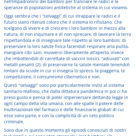
nell’impadronirsi dei bambini per tranciare le radici e le
speranze di popolazioni antitetiche al sistema in cui viviamo.
Oggi sembra che i “selvaggi” di cui strappare le radici e il
futuro siano ritenuti coloro che il sistema lo rifiutano. Che
scelgono di vivere e di crescere i loro bambini in mezzo alla
natura, di non inquinare e di non sprecare, di lavorare la terra
rispettandola e di insegnare tale rispetto ai loro bambini; di
preservare la loro salute fisica facendoli respirare aria pulita,
mangiare cibi sani, muoversi liberamente all’aperto, invece
che imbottendoli di carrettate di vaccini tossici, “adiuvati” con
metalli pesanti (2); di preservarne la salute mentale tenendoli
lontani da scuole in cui si insegna lo spreco, la piaggeria, la
competizione, il consumismo cibernetico e non.
Questi “selvaggi” sono poi particolarmente invisi al sistema
sanitario-mafioso, che dalla dittatura pandemica in poi ci ha
preso gusto e pensa di poter imperversare dettando legge in
ogni campo della vita umana, con alle spalle il potere delle
multinazionali del farmaco e delle finanziarie globali di cui
esse sono parte, e con la complicità di un ceto politico
criminale.
Sono due in questo momento gli episodi conosciuti di nostri