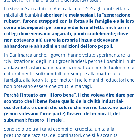
Lo stesso è accaduto in Australia: dal 1910 agli anni settanta
migliai di bambini
aborigeni e melanesiani, la “generazione
rubata”, furono strappati con la forza alle famiglie e alle loro
comunità, separati per sempre dai loro affetti, rinchiusi in
collegi dove venivano angariati, puniti crudelmente; dove
non potevano più usare la propria lingua e dovevano
abbandonare abitudini e tradizioni dei loro popoli.
In Danimarca anche, i governi hanno voluto sperimentare la
“civilizzazione” degli inuit groenlandesi, perché i bambini inuit
andavano trasformati in danesi, modificati intellettualmente e
culturalmente, sottraendoli per sempre alla madre, alla
famiglia, alla loro vita, per metterli nelle mani di educatori che
non potevano essere che ottusi e malvagi.
Perché l’intento era “il loro bene”, il che voleva dire dare per
scontato che il bene fosse quello della civiltà industrial-
occidentale, e quindi che coloro che non ne facevano parte
(e non volevano farne parte) fossero dei minorati, dei
subumani; fossero “il male”.
Sono solo tre tra i tanti esempi di crudeltà, unita alla
presunzione razzista, dei dominatori, che si è accanita