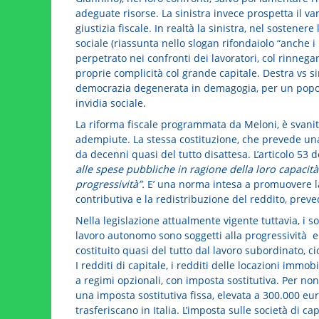
adeguate risorse. La sinistra invece prospetta il 
giustizia fiscale. In realtà la sinistra, nel sostener
sociale (riassunta nello slogan rifondaiolo “anche i
perpetrato nei confronti dei lavoratori, col rinnega
proprie complicità col grande capitale. Destra vs si
democrazia degenerata in demagogia, per un popolo
invidia sociale.
La riforma fiscale programmata da Meloni, è svanit
adempiute. La stessa costituzione, che prevede una 
da decenni quasi del tutto disattesa. L’articolo 53 d
alle spese pubbliche in ragione della loro capacità 
progressività”.
E’ una norma intesa a promuovere la g
contributiva e la redistribuzione del reddito, preved
Nella legislazione attualmente vigente tuttavia, i s
lavoro autonomo sono soggetti alla progressività e p
costituito quasi del tutto dal lavoro subordinato, c
I redditi di capitale, i redditi delle locazioni immobi
a regimi opzionali, con imposta sostitutiva. Per no
una imposta sostitutiva fissa, elevata a 300.000 euro
trasferiscano in Italia. L’imposta sulle società di cap