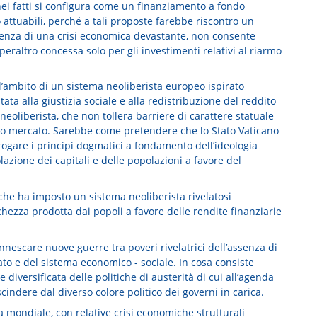
e nei fatti si configura come un finanziamento a fondo
attuabili, perché a tali proposte farebbe riscontro un
enza di una crisi economica devastante, non consente
peraltro concessa solo per gli investimenti relativi al riarmo
l’ambito di un sistema neoliberista europeo ispirato
ata alla giustizia sociale e alla redistribuzione del reddito
neoliberista, che non tollera barriere di carattere statuale
ero mercato. Sarebbe come pretendere che lo Stato Vaticano
rogare i principi dogmatici a fondamento dell’ideologia
lazione dei capitali e delle popolazioni a favore del
 che ha imposto un sistema neoliberista rivelatosi
cchezza prodotta dai popoli a favore delle rendite finanziarie
nnescare nuove guerre tra poveri rivelatrici dell’assenza di
tato e del sistema economico - sociale. In cosa consiste
 diversificata delle politiche di austerità di cui all’agenda
scindere dal diverso colore politico dei governi in carica.
a mondiale, con relative crisi economiche strutturali