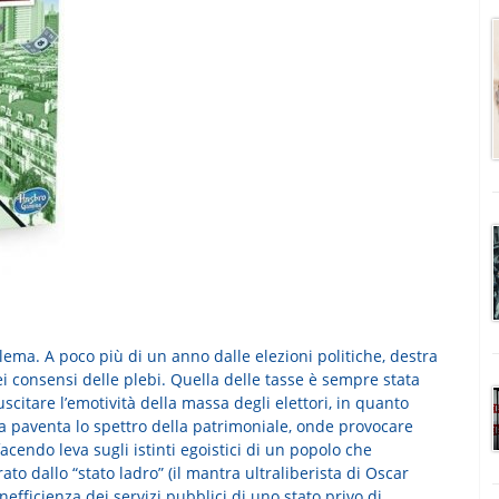
lema. A poco più di un anno dalle elezioni politiche, destra
ei consensi delle plebi. Quella delle tasse è sempre stata
citare l’emotività della massa degli elettori, in quanto
tra paventa lo spettro della patrimoniale, onde provocare
facendo leva sugli istinti egoistici di un popolo che
to dallo “stato ladro” (il mantra ultraliberista di Oscar
inefficienza dei servizi pubblici di uno stato privo di