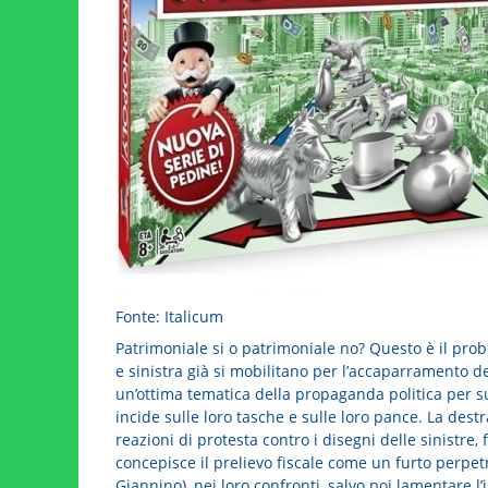
Fonte: Italicum
Patrimoniale si o patrimoniale no? Questo è il prob
e sinistra già si mobilitano per l’accaparramento d
un’ottima tematica della propaganda politica per sus
incide sulle loro tasche e sulle loro pance. La des
reazioni di protesta contro i disegni delle sinistre, 
concepisce il prelievo fiscale come un furto perpetra
Giannino), nei loro confronti, salvo poi lamentare l’