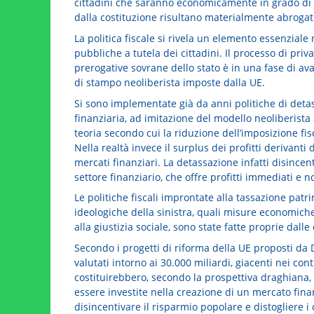
cittadini che saranno economicamente in grado di us
dalla costituzione risultano materialmente abrogati
La politica fiscale si rivela un elemento essenziale n
pubbliche a tutela dei cittadini. Il processo di pri
prerogative sovrane dello stato è in una fase di a
di stampo neoliberista imposte dalla UE.
Si sono implementate già da anni politiche di detass
finanziaria, ad imitazione del modello neoliberist
teoria secondo cui la riduzione dell’imposizione fisc
Nella realtà invece il surplus dei profitti derivant
mercati finanziari. La detassazione infatti disincen
settore finanziario, che offre profitti immediati e n
Le politiche fiscali improntate alla tassazione patr
ideologiche della sinistra, quali misure economiche
alla giustizia sociale, sono state fatte proprie dalle 
Secondo i progetti di riforma della UE proposti da D
valutati intorno ai 30.000 miliardi, giacenti nei conti 
costituirebbero, secondo la prospettiva draghiana, 
essere investite nella creazione di un mercato fin
disincentivare il risparmio popolare e distogliere 