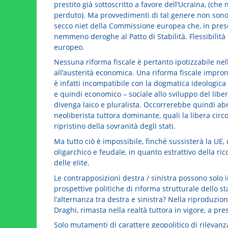
prestito già sottoscritto a favore dell’Ucraina, (ch
perduto). Ma provvedimenti di tal genere non sono 
secco niet della Commissione europea che, in pres
nemmeno deroghe al Patto di Stabilità. Flessibilità 
europeo.
Nessuna riforma fiscale è pertanto ipotizzabile nel
all’austerità economica. Una riforma fiscale impront
è infatti incompatibile con la dogmatica ideologica 
e quindi economico – sociale allo sviluppo del lib
divenga laico e pluralista. Occorrerebbe quindi ab
neoliberista tuttora dominante, quali la libera circo
ripristino della sovranità degli stati.
Ma tutto ciò è impossibile, finché sussisterà la UE,
oligarchico e feudale, in quanto estrattivo della ri
delle elite.
Le contrapposizioni destra / sinistra possono solo i
prospettive politiche di riforma strutturale dello s
l’alternanza tra destra e sinistra? Nella riproduzione
Draghi, rimasta nella realtà tuttora in vigore, a pre
Solo mutamenti di carattere geopolitico di rilevanz