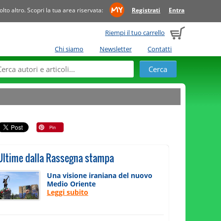
to altro. Scopri la tua area riservata:
Registrati
Entra
Riempi il tuo carrello
Chi siamo
Newsletter
Contatti
Ultime dalla Rassegna stampa
Una visione iraniana del nuovo
Medio Oriente
Leggi subito