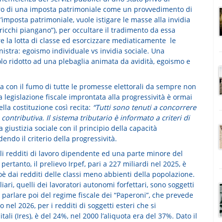
varo di una imposta patrimoniale come un provvedimento di
e l’imposta patrimoniale, vuole istigare le masse alla invidia
 ricchi piangano”), per occultare il tradimento da essa
re la lotta di classe ed esorcizzare mediaticamente le
nistra: egoismo individuale vs invidia sociale. Una
 ridotto ad una plebaglia animata da avidità, egoismo e
a con il fumo di tutte le promesse elettorali da sempre non
legislazione fiscale improntata alla progressività è ormai
ella costituzione così recita:
“
Tutti sono tenuti a concorrere
contributiva. Il sistema tributario è informato a criteri di
iustizia sociale con il principio della capacità
endo il criterio della progressività.
oli redditi di lavoro dipendente ed una parte minore del
ertanto, il prelievo Irpef, pari a 227 miliardi nel 2025, è
ioè dai redditi delle classi meno abbienti della popolazione.
liari, quelli dei lavoratori autonomi forfettari, sono soggetti
n parlare poi del regime fiscale dei “Paperoni”, che prevede
 nel 2026, per i redditi di soggetti esteri che si
itali (Ires), è del 24%, nel 2000 l’aliquota era del 37%. Dato il