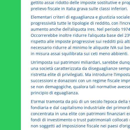
gettito assai ridotto delle imposte sostitutive e p
prelievo fiscale in Italia grava sulle classi inferiori.
Elementari criteri di eguaglianza e giustizia social
progressività tutte le tipologie di reddito, con l’in
aumento anche dell’aliquota Ires. Nel periodo 1974 –
Occorrerebbe inoltre ridurre l’aliquota base del 23%
rispetto alle imposte progressive sui redditi più al
necessario ridurre al minimo le aliquote IVA sui be
in misura assai squilibrata sui ceti meno abbienti.
Un’imposta sui patrimoni miliardari, sarebbe dunque 
una società caratterizzata da diseguaglianze semp
ristretta elite di privilegiati. Ma introdurre l’impo
successioni e donazioni con un regime fiscale impron
se non demagogiche, qualora tali normative avessero 
principio di eguaglianza.
E’ormai tramonta da più di un secolo l’epoca della s
fondiaria e dal capitalismo industriale dei primord
concentrata in una elite con patrimoni finanziari e/
fondi di investimento o trust patrimoniali collocati 
non soggetti ad imposizione fiscale nei paesi d’orig