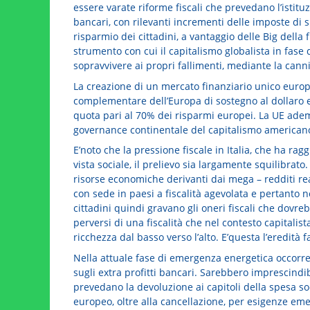
essere varate riforme fiscali che prevedano l’istitu
bancari, con rilevanti incrementi delle imposte di 
risparmio dei cittadini, a vantaggio delle Big della
strumento con cui il capitalismo globalista in fase
sopravvivere ai propri fallimenti, mediante la canni
La creazione di un mercato finanziario unico europ
complementare dell’Europa di sostegno al dollaro e a
quota pari al 70% dei risparmi europei. La UE ademp
governance continentale del capitalismo american
E’noto che la pressione fiscale in Italia, che ha rag
vista sociale, il prelievo sia largamente squilibrato. 
risorse economiche derivanti dai mega – redditi real
con sede in paesi a fiscalità agevolata e pertanto 
cittadini quindi gravano gli oneri fiscali che dovre
perversi di una fiscalità che nel contesto capitali
ricchezza dal basso verso l’alto. E’questa l’eredità
Nella attuale fase di emergenza energetica occorre
sugli extra profitti bancari. Sarebbero imprescindi
prevedano la devoluzione ai capitoli della spesa so
europeo, oltre alla cancellazione, per esigenze emer