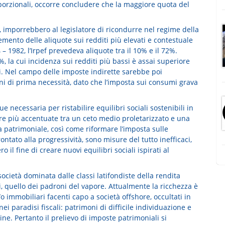
roporzionali, occorre concludere che la maggiore quota del
e, imporrebbero al legislatore di ricondurre nel regime della
cremento delle aliquote sui redditi più elevati e contestuale
 1982, l’Irpef prevedeva aliquote tra il 10% e il 72%.
, la cui incidenza sui redditi più bassi è assai superiore
ti. Nel campo delle imposte indirette sarebbe poi
ni di prima necessità, dato che l’imposta sui consumi grava
necessaria per ristabilire equilibri sociali sostenibili in
re più accentuate tra un ceto medio proletarizzato e una
sta patrimoniale, così come riformare l’imposta sulle
tato alla progressività, sono misure del tutto inefficaci,
il fine di creare nuovi equilibri sociali ispirati al
ocietà dominata dalle classi latifondiste della rendita
i, quello dei padroni del vapore. Attualmente la ricchezza è
o immobiliari facenti capo a società offshore, occultati in
nei paradisi fiscali: patrimoni di difficile individuazione e
ine. Pertanto il prelievo di imposte patrimoniali si