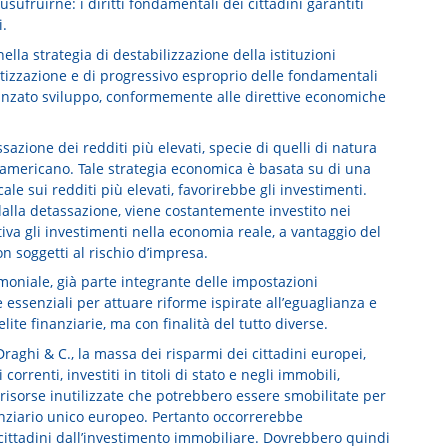
ufruirne: i diritti fondamentali dei cittadini garantiti
.
ella strategia di destabilizzazione della istituzioni
vatizzazione e di progressivo esproprio delle fondamentali
vanzato sviluppo, conformemente alle direttive economiche
azione dei redditi più elevati, specie di quelli di natura
a americano. Tale strategia economica è basata su di una
ale sui redditi più elevati, favorirebbe gli investimenti.
i dalla detassazione, viene costantemente investito nei
tiva gli investimenti nella economia reale, a vantaggio del
on soggetti al rischio d’impresa.
imoniale, già parte integrante delle impostazioni
 essenziali per attuare riforme ispirate all’eguaglianza e
elite finanziarie, ma con finalità del tutto diverse.
raghi & C., la massa dei risparmi dei cittadini europei,
correnti, investiti in titoli di stato e negli immobili,
risorse inutilizzate che potrebbero essere smobilitate per
anziario unico europeo. Pertanto occorrerebbe
i cittadini dall’investimento immobiliare. Dovrebbero quindi