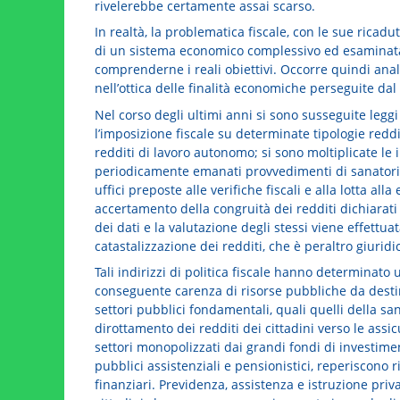
rivelerebbe certamente assai scarso.
In realtà, la problematica fiscale, con le sue ricad
di un sistema economico complessivo ed esaminata a
comprenderne i reali obiettivi. Occorre quindi anal
nell’ottica delle finalità economiche perseguite da
Nel corso degli ultimi anni si sono susseguite legg
l’imposizione fiscale su determinate tipologie redditu
redditi di lavoro autonomo; si sono moltiplicate le i
periodicamente emanati provvedimenti di sanatoria f
uffici preposte alle verifiche fiscali e alla lotta al
accertamento della congruità dei redditi dichiarat
dei dati e la valutazione degli stessi viene effettua
catastalizzazione dei redditi, che è peraltro giuri
Tali indirizzi di politica fiscale hanno determinato 
conseguente carenza di risorse pubbliche da destin
settori pubblici fondamentali, quali quelli della san
dirottamento dei redditi dei cittadini verso le assi
settori monopolizzati dai grandi fondi di investime
pubblici assistenziali e pensionistici, reperiscono 
finanziari. Previdenza, assistenza e istruzione priv