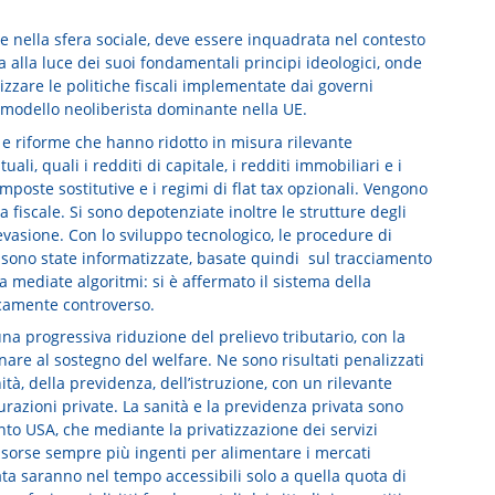
ute nella sfera sociale, deve essere inquadrata nel contesto
lla luce dei suoi fondamentali principi ideologici, onde
izzare le politiche fiscali implementate dai governi
l modello neoliberista dominante nella UE.
i e riforme che hanno ridotto in misura rilevante
ali, quali i redditi di capitale, i redditi immobiliari e i
mposte sostitutive e i regimi di flat tax opzionali. Vengono
iscale. Si sono depotenziate inoltre le strutture degli
la evasione. Con lo sviluppo tecnologico, le procedure di
i sono state informatizzate, basate quindi sul tracciamento
ta mediate algoritmi: si è affermato il sistema della
dicamente controverso.
una progressiva riduzione del prelievo tributario, con la
are al sostegno del welfare. Ne sono risultati penalizzati
ità, della previdenza, dell’istruzione, con un rilevante
curazioni private. La sanità e la previdenza privata sono
nto USA, che mediante la privatizzazione dei servizi
risorse sempre più ingenti per alimentare i mercati
ata saranno nel tempo accessibili solo a quella quota di