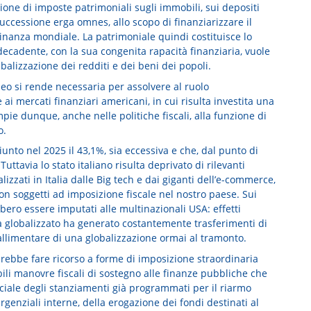
zione di imposte patrimoniali sugli immobili, sui depositi
successione erga omnes, allo scopo di finanziarizzare il
 finanza mondiale. La patrimoniale quindi costituisce lo
 decadente, con la sua congenita rapacità finanziaria, vuole
balizzazione dei redditi e dei beni dei popoli.
eo si rende necessaria per assolvere al ruolo
i mercati finanziari americani, in cui risulta investita una
ie dunque, anche nelle politiche fiscali, alla funzione di
o.
giunto nel 2025 il 43,1%, sia eccessiva e che, dal punto di
Tuttavia lo stato italiano risulta deprivato di rilevanti
izzati in Italia dalle Big tech e dai giganti dell’e-commerce,
non soggetti ad imposizione fiscale nel nostro paese. Sui
bbero essere imputati alle multinazionali USA: effetti
sta globalizzato ha generato costantemente trasferimenti di
 fallimentare di una globalizzazione ormai al tramonto.
rebbe fare ricorso a forme di imposizione straordinaria
bili manovre fiscali di sostegno alle finanze pubbliche che
ciale degli stanziamenti già programmati per il riarmo
genziali interne, della erogazione dei fondi destinati al