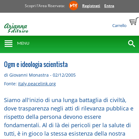
Scopri l'Area Riservata:
Registrati
Entra
Carrello
MENU
Ogm e ideologia scientista
di Giovanni Monastra - 02/12/2005
Fonte:
italy.peacelink.org
Siamo all'inizio di una lunga battaglia di civiltà,
dove trasparenza negli atti di rilevanza pubblica e
rispetto della persona devono essere
fondamentali. Al di là dei pericoli per la salute di
tutti, è in gioco la stessa esistenza della nostra